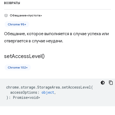
ВОЗВРАТЫ
Обещание<пустота>
Chrome 95+
Обещание, которое выполняется в случае успеха или
отвергается в случае неудачи.
set
Access
Level(
)
Chrome 102+
chrome
.
storage
.
StorageArea
.
setAccessLevel
(
accessOptions
:
object
,
)
:
Promise<void>