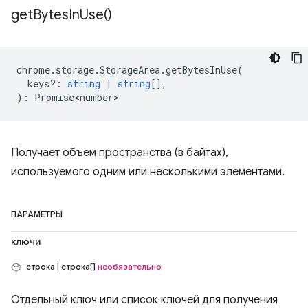
get
Bytes
In
Use(
)
chrome
.
storage
.
StorageArea
.
getBytesInUse
(
keys?
:
string
|
string
[],
)
:
Promise<number>
Получает объем пространства (в байтах),
используемого одним или несколькими элементами.
ПАРАМЕТРЫ
ключи
строка | строка[]
необязательно
Отдельный ключ или список ключей для получения