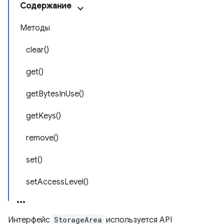
Содержание
Методы
clear()
get()
getBytesInUse()
getKeys()
remove()
set()
setAccessLevel()
Интерфейс
StorageArea
используется API