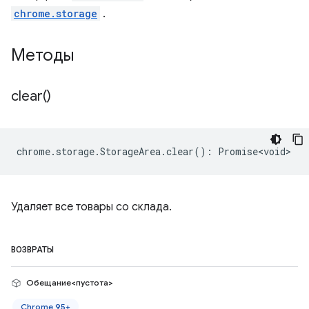
chrome.storage
.
Методы
clear(
)
chrome
.
storage
.
StorageArea
.
clear
()
:
Promise<void>
Удаляет все товары со склада.
ВОЗВРАТЫ
Обещание<пустота>
Chrome 95+