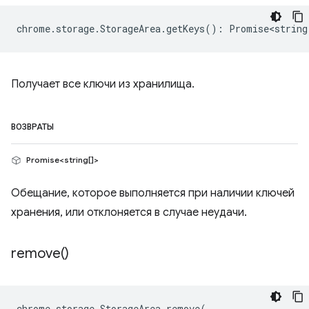
chrome
.
storage
.
StorageArea
.
getKeys
()
:
Promise<string
Получает все ключи из хранилища.
ВОЗВРАТЫ
Promise<string[]>
Обещание, которое выполняется при наличии ключей
хранения, или отклоняется в случае неудачи.
remove(
)
chrome
.
storage
.
StorageArea
.
remove
(