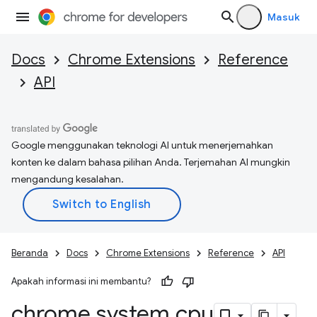
Masuk
Docs
Chrome Extensions
Reference
API
Google menggunakan teknologi AI untuk menerjemahkan
konten ke dalam bahasa pilihan Anda. Terjemahan AI mungkin
mengandung kesalahan.
Beranda
Docs
Chrome Extensions
Reference
API
Apakah informasi ini membantu?
chrome
.
system
.
cpu