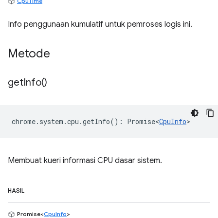
CpuTime
Info penggunaan kumulatif untuk pemroses logis ini.
Metode
get
Info(
)
chrome
.
system
.
cpu
.
getInfo
()
:
Promise<
CpuInfo
>
Membuat kueri informasi CPU dasar sistem.
HASIL
Promise<
CpuInfo
>