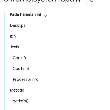
Pada halaman ini
Deskripsi
Izin
Jenis
CpuInfo
CpuTime
ProcessorInfo
Metode
getInfo()