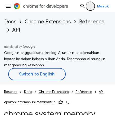
Masuk
Docs
Chrome Extensions
Reference
API
Google menggunakan teknologi AI untuk menerjemahkan
konten ke dalam bahasa pilihan Anda. Terjemahan AI mungkin
mengandung kesalahan.
Beranda
Docs
Chrome Extensions
Reference
API
Apakah informasi ini membantu?
chrome
.
system
.
memory