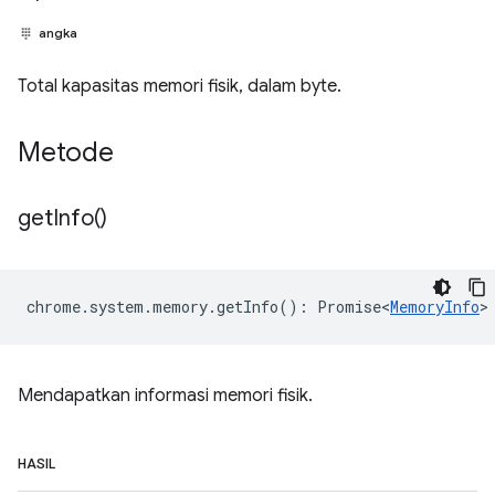
angka
Total kapasitas memori fisik, dalam byte.
Metode
get
Info(
)
chrome
.
system
.
memory
.
getInfo
()
:
Promise<
MemoryInfo
>
Mendapatkan informasi memori fisik.
HASIL