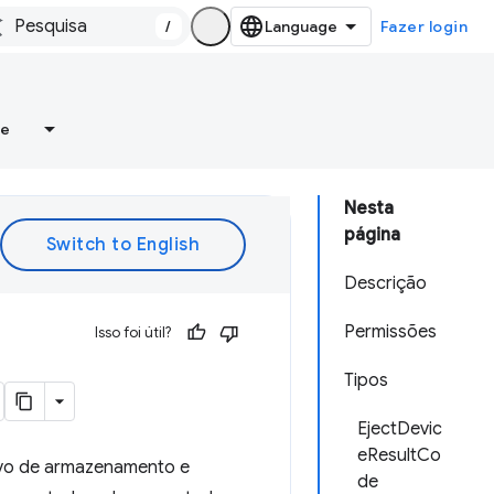
/
Fazer login
re
Nesta
página
Descrição
Permissões
Isso foi útil?
Tipos
EjectDevic
eResultCo
ivo de armazenamento e
de