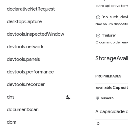
outro aplicativo ter
declarative
Net
Request
"no_such_devi
desktop
Capture
Não há um dispositi
devtools
.
inspected
Window
"failure"
O comando de remo
devtools
.
network
Storage
Avai
devtools
.
panels
devtools
.
performance
PROPRIEDADES
devtools
.
recorder
availableCapaci
dns
número
document
Scan
A capacidade d
dom
ID