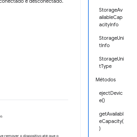
é conectado e desconectado.
StorageAv
ailableCap
acityInfo
StorageUni
tInfo
StorageUni
tType
Métodos
ejectDevic
e()
getAvailabl
o.
eCapacity(
)
ve remover o dispositivo até que o