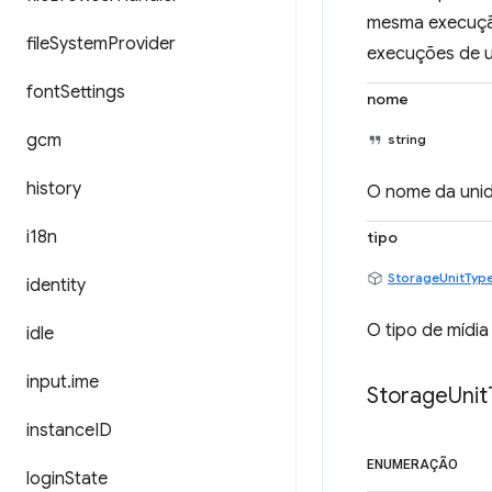
mesma execução 
file
System
Provider
execuções de um
font
Settings
nome
gcm
string
history
O nome da uni
i18n
tipo
StorageUnitTyp
identity
O tipo de mídi
idle
input
.
ime
Storage
Unit
instance
ID
ENUMERAÇÃO
login
State