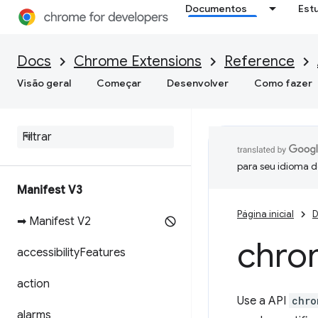
Documentos
Est
Docs
Chrome Extensions
Reference
Visão geral
Começar
Desenvolver
Como fazer
para seu idioma d
Manifest V3
Página inicial
D
➡ Manifest V2
chro
accessibility
Features
action
Use a API
chro
alarms