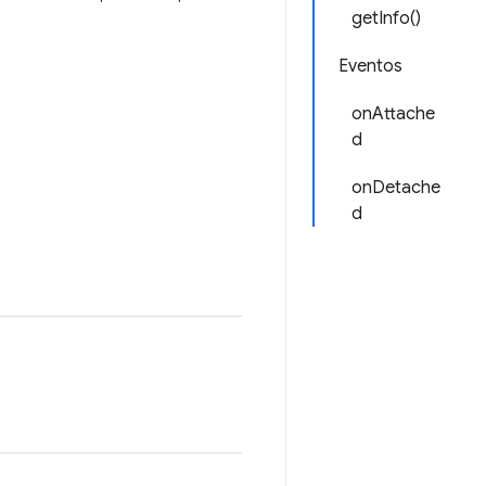
getInfo()
Eventos
onAttache
d
onDetache
d