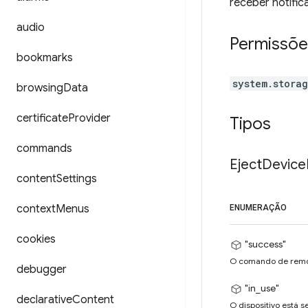
receber notifi
audio
Permissõe
bookmarks
system.stora
browsing
Data
certificate
Provider
Tipos
commands
Eject
Device
content
Settings
context
Menus
ENUMERAÇÃO
cookies
"success"
O comando de remoçã
debugger
"in_use"
declarative
Content
O dispositivo está 