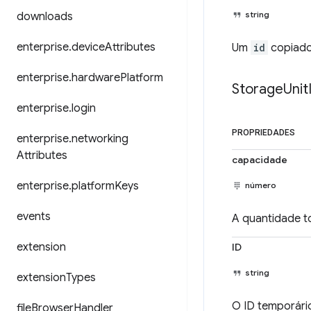
string
downloads
enterprise
.
device
Attributes
Um
id
copiado
enterprise
.
hardware
Platform
Storage
Unit
enterprise
.
login
PROPRIEDADES
enterprise
.
networking
Attributes
capacidade
enterprise
.
platform
Keys
número
events
A quantidade t
extension
ID
string
extension
Types
O ID temporário
file
Browser
Handler