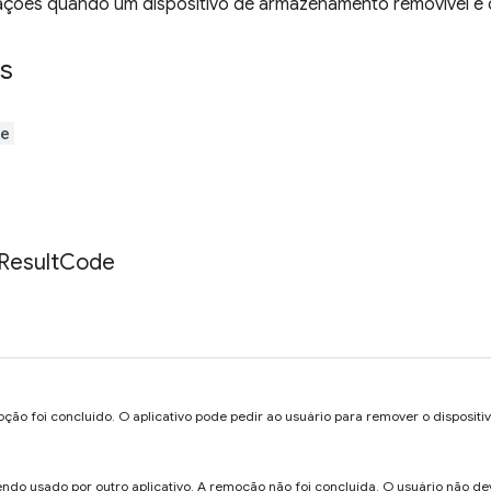
cações quando um dispositivo de armazenamento removível 
s
ge
Result
Code
o foi concluído. O aplicativo pode pedir ao usuário para remover o dispositiv
sendo usado por outro aplicativo. A remoção não foi concluída. O usuário não de