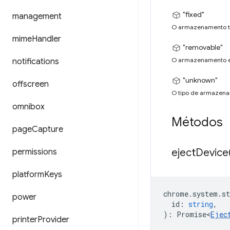
"fixed"
management
O armazenamento tem
mime
Handler
"removable"
O armazenamento é 
notifications
"unknown"
offscreen
O tipo de armazena
omnibox
Métodos
page
Capture
eject
Device
permissions
platform
Keys
chrome
.
system
.
st
power
id
:
string
,
)
:
Promise<
Ejec
printer
Provider