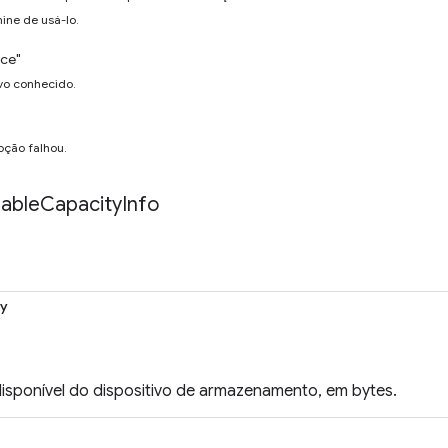
mine de usá-lo.
ce"
vo conhecido.
ção falhou.
lable
Capacity
Info
ty
isponível do dispositivo de armazenamento, em bytes.