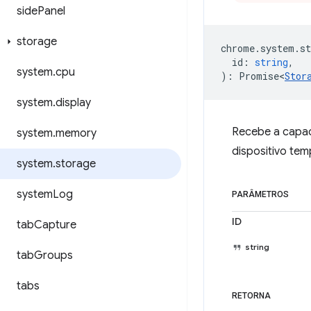
side
Panel
storage
chrome
.
system
.
st
id
:
string
,
system
.
cpu
)
:
Promise<
Stor
system
.
display
Recebe a capac
system
.
memory
dispositivo tem
system
.
storage
system
Log
PARÂMETROS
ID
tab
Capture
string
tab
Groups
tabs
RETORNA