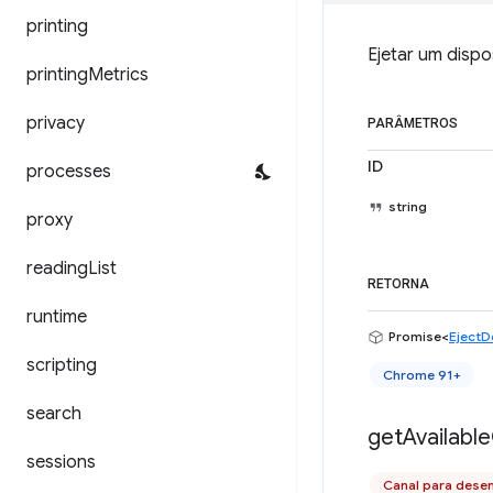
printing
Ejetar um disp
printing
Metrics
privacy
PARÂMETROS
ID
processes
string
proxy
reading
List
RETORNA
runtime
Promise<
EjectD
scripting
Chrome 91+
search
get
Available
sessions
Canal para dese