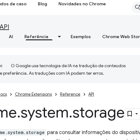
udos de caso
Blog
Novidades no Chrome
API
AI
Referência
Exemplos
Chrome Web Sto
O Google usa tecnologia de IA na tradução de conteúdos
e preferência. As traduções com IA podem ter erros.
ocs
Chrome Extensions
Reference
API
me
.
system
.
storage
me.system.storage
para consultar informações do disposit