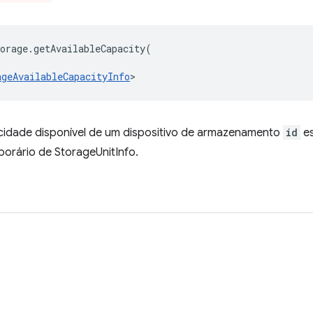
orage
.
getAvailableCapacity
(
ageAvailableCapacityInfo
>
idade disponível de um dispositivo de armazenamento
id
es
porário de StorageUnitInfo.