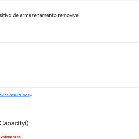
ositivo de armazenamento removível.
eviceResultCode
>
Capacity(
)
nvolvedores