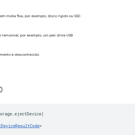
 mídia fixa, por exemplo, disco rígido ou SSD.
removível, por exemplo, um pen drive USB.
mento é desconhecido.
(
)
orage
.
ejectDevice
(
tDeviceResultCode
>