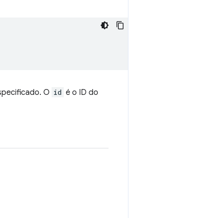
pecificado. O
id
é o ID do