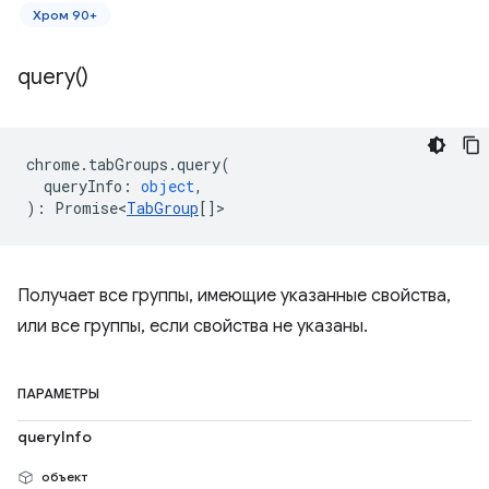
Хром 90+
query(
)
chrome
.
tabGroups
.
query
(
queryInfo
:
object
,
)
:
Promise<
TabGroup
[]
>
Получает все группы, имеющие указанные свойства,
или все группы, если свойства не указаны.
ПАРАМЕТРЫ
queryInfo
объект