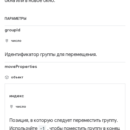
окна или в новое окно.
ПАРАМЕТРЫ
groupId
число
Идентификатор группы для перемещения.
moveProperties
объект
индекс
число
Позиция, в которую следует переместить группу.
Используйте
-1
, чтобы поместить группу в конец