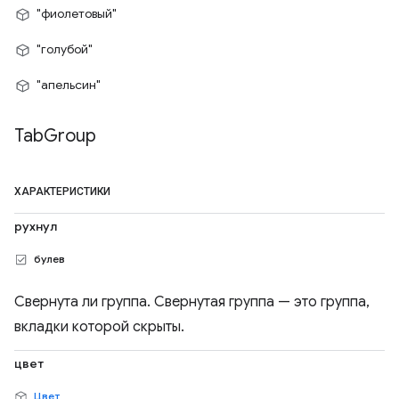
"фиолетовый"
"голубой"
"апельсин"
Tab
Group
ХАРАКТЕРИСТИКИ
рухнул
булев
Свернута ли группа. Свернутая группа — это группа,
вкладки которой скрыты.
цвет
Цвет