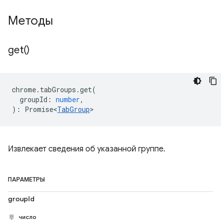
Методы
get(
)
chrome
.
tabGroups
.
get
(
groupId
:
number
,
)
:
Promise<
TabGroup
>
Извлекает сведения об указанной группе.
ПАРАМЕТРЫ
groupId
число