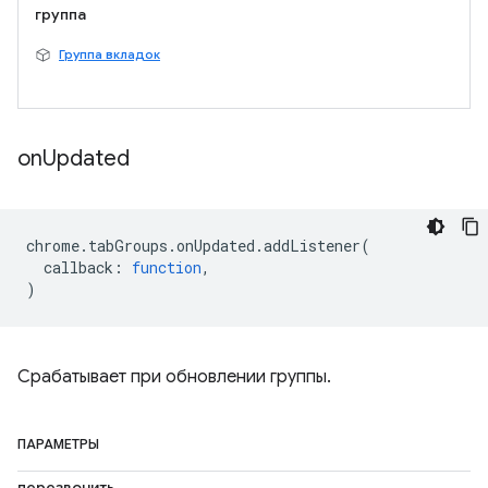
группа
Группа вкладок
on
Updated
chrome
.
tabGroups
.
onUpdated
.
addListener
(
callback
:
function
,
)
Срабатывает при обновлении группы.
ПАРАМЕТРЫ
перезвонить