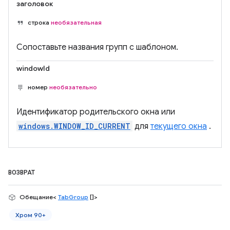
заголовок
строка
необязательная
Сопоставьте названия групп с шаблоном.
windowId
номер
необязательно
Идентификатор родительского окна или
windows.WINDOW_ID_CURRENT
для
текущего окна
.
ВОЗВРАТ
Обещание<
TabGroup
[]>
Хром 90+