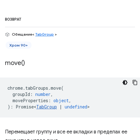
ВОЗВРАТ
Обещание<
TabGroup
>
Хром 90+
move(
)
chrome
.
tabGroups
.
move
(
groupId
:
number
,
moveProperties
:
object
,
)
:
Promise<
TabGroup
|
undefined
>
Перемещает группу и все ее вкладки в пределах ее