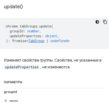
update(
)
chrome
.
tabGroups
.
update
(
groupId
:
number
,
updateProperties
:
object
,
)
:
Promise<
TabGroup
|
undefined
>
Изменяет свойства группы. Свойства, не указанные в
updateProperties
, не изменяются.
ПАРАМЕТРЫ
groupId
число