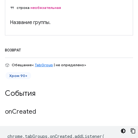
строка
необязательная
Название группы.
ВОЗВРАТ
Обещание<
TabGroup
| не определено>
Хром 90+
События
on
Created
chrome
.
tabGroups
.
onCreated
.
addListener
(