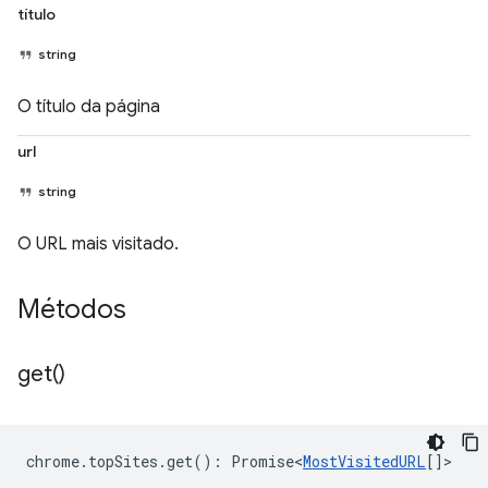
título
string
O título da página
url
string
O URL mais visitado.
Métodos
get(
)
chrome
.
topSites
.
get
()
:
Promise<
MostVisitedURL
[]
>