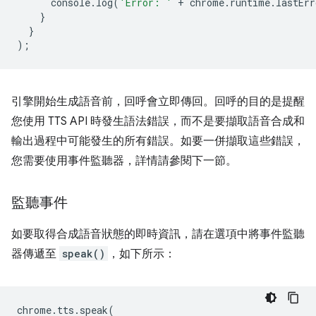
console
.
log
(
'Error: '
+
chrome
.
runtime
.
lastErr
}
}
);
引擎開始生成語音前，回呼會立即傳回。回呼的目的是提醒
您使用 TTS API 時發生語法錯誤，而不是要擷取語音合成和
輸出過程中可能發生的所有錯誤。如要一併擷取這些錯誤，
您需要使用事件監聽器，詳情請參閱下一節。
監聽事件
如要取得合成語音狀態的即時資訊，請在選項中將事件監聽
器傳遞至
speak()
，如下所示：
chrome
.
tts
.
speak
(