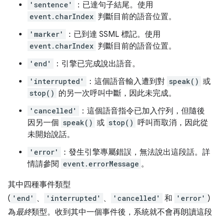
'sentence'
：已達句子結尾。使用
event.charIndex
判斷目前的語音位置。
'marker'
：已到達 SSML 標記。使用
event.charIndex
判斷目前的語音位置。
'end'
：引擎已完成說出語音。
'interrupted'
：這個語音輸入遭到對
speak()
或
stop()
的另一次呼叫中斷，因此未完成。
'cancelled'
：這個語音指令已加入佇列，但隨後
因另一個
speak()
或
stop()
呼叫而取消，因此從
未開始說話。
'error'
：發生引擎專屬錯誤，無法說出這段話。詳
情請參閱
event.errorMessage
。
其中四種事件類型
(
'end'
、
'interrupted'
、
'cancelled'
和
'error'
)
為
最終
類型。收到其中一個事件後，系統就不會再朗讀這段