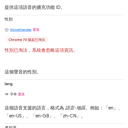
提供這項語音的擴充功能 ID。
性別
VoiceGender
選填
Chrome 70 版起已淘汰
性別已淘汰，系統會忽略這項資訊。
這個聲音的性別。
lang
字串
選填
這個語音支援的語言，格式為
語言
-
地區
。例如：「en」、
「en-US」、「en-GB」、「zh-CN」。
遙控器