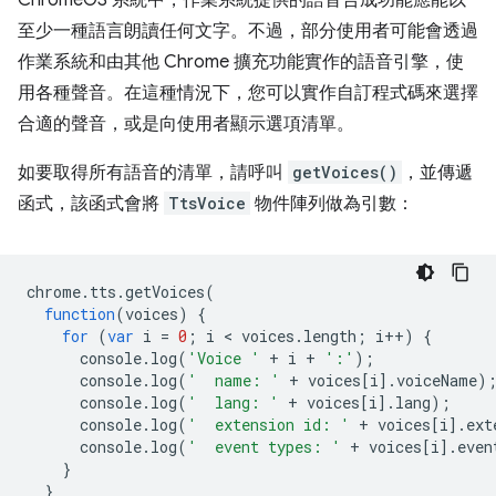
ChromeOS 系統中，作業系統提供的語音合成功能應能以
至少一種語言朗讀任何文字。不過，部分使用者可能會透過
作業系統和由其他 Chrome 擴充功能實作的語音引擎，使
用各種聲音。在這種情況下，您可以實作自訂程式碼來選擇
合適的聲音，或是向使用者顯示選項清單。
如要取得所有語音的清單，請呼叫
getVoices()
，並傳遞
函式，該函式會將
TtsVoice
物件陣列做為引數：
chrome
.
tts
.
getVoices
(
function
(
voices
)
{
for
(
var
i
=
0
;
i
 < 
voices
.
length
;
i
++
)
{
console
.
log
(
'Voice '
+
i
+
':'
);
console
.
log
(
'  name: '
+
voices
[
i
].
voiceName
)
console
.
log
(
'  lang: '
+
voices
[
i
].
lang
);
console
.
log
(
'  extension id: '
+
voices
[
i
].
ext
console
.
log
(
'  event types: '
+
voices
[
i
].
even
}
}