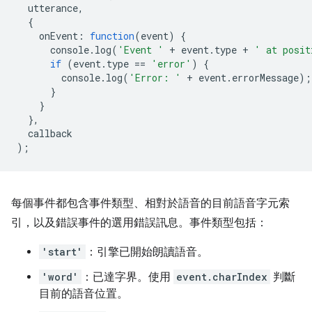
utterance
,
{
onEvent
:
function
(
event
)
{
console
.
log
(
'Event '
+
event
.
type
+
' at posit
if
(
event
.
type
==
'error'
)
{
console
.
log
(
'Error: '
+
event
.
errorMessage
);
}
}
},
callback
);
每個事件都包含事件類型、相對於語音的目前語音字元索
引，以及錯誤事件的選用錯誤訊息。事件類型包括：
'start'
：引擎已開始朗讀語音。
'word'
：已達字界。使用
event.charIndex
判斷
目前的語音位置。