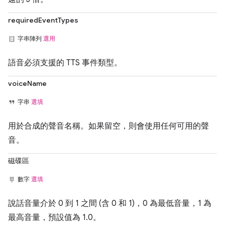
requiredEventTypes
字串陣列
選用
語音必須支援的 TTS 事件類型。
voiceName
字串
選填
用於合成的聲音名稱。如果留空，則會使用任何可用的聲
音。
磁碟區
數字
選填
說話音量介於 0 到 1 之間 (含 0 和 1)，0 為最低音量，1 為
最高音量，預設值為 1.0。