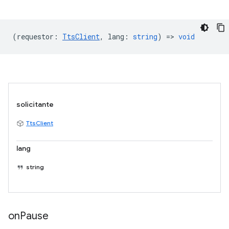
(
requestor
:
TtsClient
,
lang
:
string
) =>
void
solicitante
TtsClient
lang
string
on
Pause