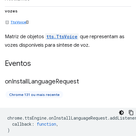
vozes
TtsVoice
[]
Matriz de objetos
tts.TtsVoice
que representam as
vozes disponíveis para síntese de voz.
Eventos
on
Install
Language
Request
Chrome 131 ou mais recente
chrome
.
ttsEngine
.
onInstallLanguageRequest
.
addListene
callback
:
function
,
)