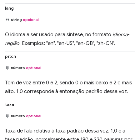
lang
string
opcional
O idioma a ser usado para síntese, no formato
idioma
-
região
. Exemplos: "en", "en-US", "en-GB", "zh-CN".
pitch
número
optional
Tom de voz entre 0 e 2, sendo 0 o mais baixo e 2 o mais
alto. 1,0 corresponde à entonação padrão dessa voz.
taxa
número
optional
Taxa de fala relativa à taxa padrão dessa voz. 1,0 é a
taxa padrão, normalmente entre 180 e 220 palavras por