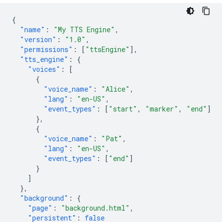
{
"name"
:
"My TTS Engine"
,
"version"
:
"1.0"
,
"permissions"
:
[
"ttsEngine"
],
"tts_engine"
:
{
"voices"
:
[
{
"voice_name"
:
"Alice"
,
"lang"
:
"en-US"
,
"event_types"
:
[
"start"
,
"marker"
,
"end"
]
},
{
"voice_name"
:
"Pat"
,
"lang"
:
"en-US"
,
"event_types"
:
[
"end"
]
}
]
},
"background"
:
{
"page"
:
"background.html"
,
"persistent"
:
false