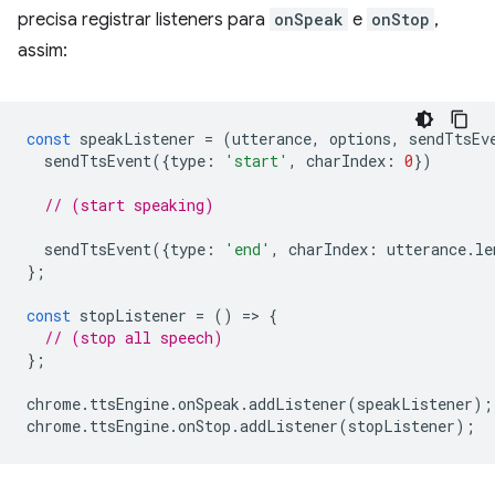
precisa registrar listeners para
onSpeak
e
onStop
,
assim:
const
speakListener
=
(
utterance
,
options
,
sendTtsEv
sendTtsEvent
({
type
:
'start'
,
charIndex
:
0
})
// (start speaking)
sendTtsEvent
({
type
:
'end'
,
charIndex
:
utterance
.
le
};
const
stopListener
=
()
=
>
{
// (stop all speech)
};
chrome
.
ttsEngine
.
onSpeak
.
addListener
(
speakListener
);
chrome
.
ttsEngine
.
onStop
.
addListener
(
stopListener
);