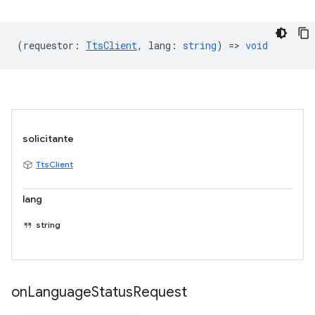
(
requestor
:
TtsClient
,
lang
:
string
) =>
void
solicitante
TtsClient
lang
string
on
Language
Status
Request