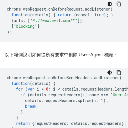
chrome
.
webRequest
.
onBeforeRequest
.
addListener
(
function
(
details
)
{
return
{
cancel
:
true
};
},
{
urls
:
[
"*://www.evil.com/*"
]},
[
"blocking"
]
);
以下範例說明如何從所有要求中刪除 User-Agent 標頭：
chrome
.
webRequest
.
onBeforeSendHeaders
.
addListener
(
function
(
details
)
{
for
(
var
i
=
0
;
i
 < 
details
.
requestHeaders
.
lengt
if
(
details
.
requestHeaders
[
i
].
name
===
'User-A
details
.
requestHeaders
.
splice
(
i
,
1
);
break
;
}
}
return
{
requestHeaders
:
details
.
requestHeaders
};