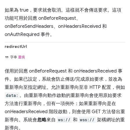
如果為 true，要求就會取消。這樣就不會傳送要求。這項
功能可用於回應 onBeforeRequest、
onBeforeSendHeaders、onHeadersReceived 和
onAuthRequired 事件。
redirectUrl
字串
選填
僅用於回應 onBeforeRequest 和 onHeadersReceived 事
件。如果已設定，系統會防止傳送/完成原始要求，並改為
重新導向至指定網址。允許重新導向至非 HTTP 配置，例如
data:
。由重新導向動作啟動的重新導向會使用原始要求
方法進行重新導向，但有一項例外：如果重新導向是在
onHeadersReceived 階段啟動，則會使用 GET 方法發出重
新導向。系統會
忽略
來自
ws://
和
wss://
架構網址的重
新導向。