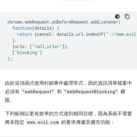
chrome
.
webRequest
.
onBeforeRequest
.
addListener
(
function
(
details
)
{
return
{
cancel
:
details
.
url
.
indexOf
(
"://www.evil
},
{
urls
:
[
"<all_urls>"
]},
[
"blocking"
]
);
由於這項函式使用封鎖事件處理常式，因此資訊清單檔案中
必須有
"webRequest"
和
"webRequestBlocking"
權
限。
下列範例以更有效率的方式達到相同目標，因為系統不需要
將未指定
www.evil.com
的要求傳遞至擴充功能：