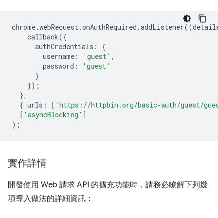
chrome
.
webRequest
.
onAuthRequired
.
addListener
((
detail
callback
({
authCredentials
:
{
username
:
'guest'
,
password
:
'guest'
}
});
},
{
urls
:
[
'https://httpbin.org/basic-auth/guest/gue
[
'asyncBlocking'
]
);
實作詳情
開發使用 Web 請求 API 的擴充功能時，請務必瞭解下列幾
項導入做法的詳細資訊：