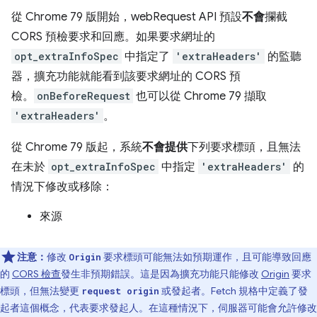
從 Chrome 79 版開始，webRequest API 預設
不會
攔截
CORS 預檢要求和回應。如果要求網址的
opt_extraInfoSpec
中指定了
'extraHeaders'
的監聽
器，擴充功能就能看到該要求網址的 CORS 預
檢。
onBeforeRequest
也可以從 Chrome 79 擷取
'extraHeaders'
。
從 Chrome 79 版起，系統
不會提供
下列要求標頭，且無法
在未於
opt_extraInfoSpec
中指定
'extraHeaders'
的
情況下修改或移除：
來源
注意：
修改
要求標頭可能無法如預期運作，且可能導致回應
Origin
的
CORS 檢查
發生非預期錯誤。這是因為擴充功能只能修改
Origin
要求
標頭，但無法變更
或發起者。Fetch 規格中定義了發
request origin
起者這個概念，代表要求發起人。在這種情況下，伺服器可能會允許修改