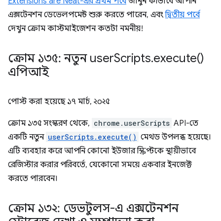
Extensions are Neat-এর প্রথম পর্বে
জানুন কীভাবে আপনি
এক্সটেনশন ডেভেলপমেন্ট শুরু করতে পারেন, এবং
দ্বিতীয় পর্বে
দেখুন ক্রোম কাস্টমাইজেশন কতটা নমনীয়!
ক্রোম ১৩৫: নতুন user
Scripts
.
execute(
)
এপিআই
পোস্ট করা হয়েছে
১৭ মার্চ, ২০২৫
ক্রোম ১৩৫ সংস্করণ থেকে,
chrome.userScripts
API-তে
একটি নতুন
userScripts.execute()
মেথড উপলব্ধ হয়েছে।
এটি ব্যবহার করে আপনি কোনো ইউজার স্ক্রিপ্টকে স্থায়ীভাবে
রেজিস্টার করার পরিবর্তে, যেকোনো সময়ে একবার ইনজেক্ট
করতে পারবেন।
ক্রোম ১৩২: ডেভটুলস-এ এক্সটেনশন