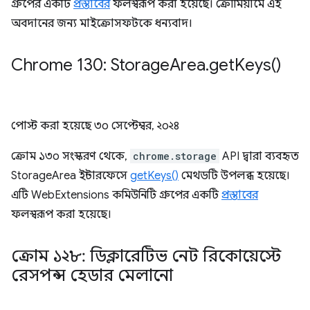
গ্রুপের একটি
প্রস্তাবের
ফলস্বরূপ করা হয়েছে। ক্রোমিয়ামে এই
অবদানের জন্য মাইক্রোসফটকে ধন্যবাদ।
Chrome 130: Storage
Area
.
get
Keys(
)
পোস্ট করা হয়েছে
৩০ সেপ্টেম্বর, ২০২৪
ক্রোম ১৩০ সংস্করণ থেকে,
chrome.storage
API দ্বারা ব্যবহৃত
StorageArea ইন্টারফেসে
getKeys()
মেথডটি উপলব্ধ হয়েছে।
এটি WebExtensions কমিউনিটি গ্রুপের একটি
প্রস্তাবের
ফলস্বরূপ করা হয়েছে।
ক্রোম ১২৮: ডিক্লারেটিভ নেট রিকোয়েস্টে
রেসপন্স হেডার মেলানো