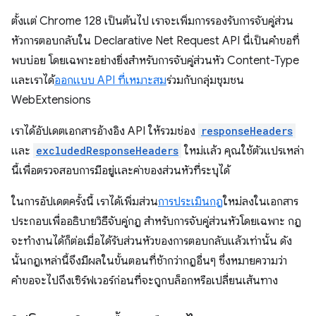
ตั้งแต่ Chrome 128 เป็นต้นไป เราจะเพิ่มการรองรับการจับคู่ส่วน
หัวการตอบกลับใน Declarative Net Request API นี่เป็นคำขอที่
พบบ่อย โดยเฉพาะอย่างยิ่งสำหรับการจับคู่ส่วนหัว Content-Type
และเราได้
ออกแบบ API ที่เหมาะสม
ร่วมกับกลุ่มชุมชน
WebExtensions
เราได้อัปเดตเอกสารอ้างอิง API ให้รวมช่อง
responseHeaders
และ
excludedResponseHeaders
ใหม่แล้ว คุณใช้ตัวแปรเหล่า
นี้เพื่อตรวจสอบการมีอยู่และค่าของส่วนหัวที่ระบุได้
ในการอัปเดตครั้งนี้ เราได้เพิ่มส่วน
การประเมินกฎ
ใหม่ลงในเอกสาร
ประกอบเพื่ออธิบายวิธีจับคู่กฎ สําหรับการจับคู่ส่วนหัวโดยเฉพาะ กฎ
จะทํางานได้ก็ต่อเมื่อได้รับส่วนหัวของการตอบกลับแล้วเท่านั้น ดัง
นั้นกฎเหล่านี้จึงมีผลในขั้นตอนที่ช้ากว่ากฎอื่นๆ ซึ่งหมายความว่า
คำขอจะไปถึงเซิร์ฟเวอร์ก่อนที่จะถูกบล็อกหรือเปลี่ยนเส้นทาง