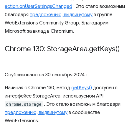
action.onUserSettingsChanged
. Это стало возможным
благодаря
предложению, выдвинутому
в группе
WebExtensions Community Group. Благодарим
Microsoft за вклад в Chromium.
Chrome 130: Storage
Area
.
get
Keys(
)
Опубликовано на
30 сентября 2024 г.
Начиная с Chrome 130, метод
getKeys()
доступен в
интерфейсе StorageArea, используемом API
chrome.storage
. Это стало возможным благодаря
предложению, выдвинутому
в сообществе
WebExtensions.