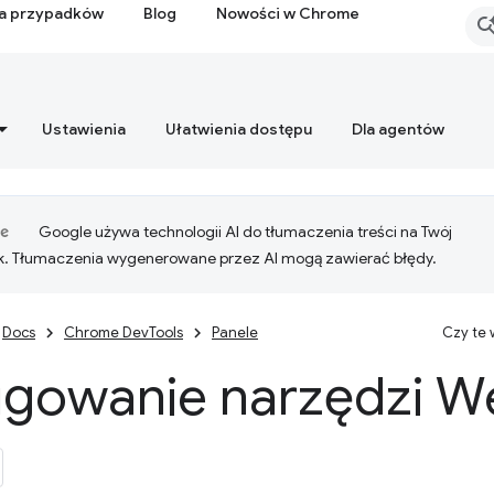
ia przypadków
Blog
Nowości w Chrome
Ustawienia
Ułatwienia dostępu
Dla agentów
Google używa technologii AI do tłumaczenia treści na Twój
k. Tłumaczenia wygenerowane przez AI mogą zawierać błędy.
Docs
Chrome DevTools
Panele
Czy te
gowanie narzędzi W