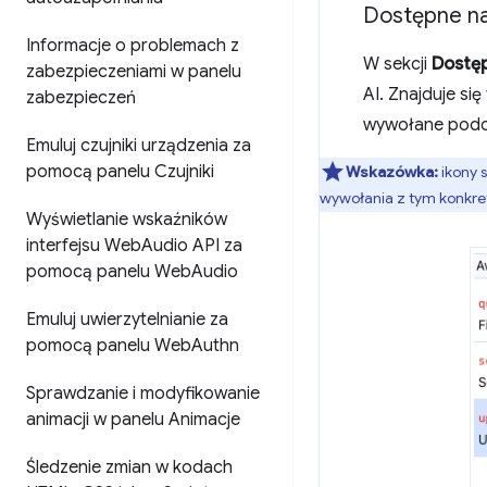
Dostępne na
Informacje o problemach z
W sekcji
Dostęp
zabezpieczeniami w panelu
AI. Znajduje się
zabezpieczeń
wywołane podcz
Emuluj czujniki urządzenia za
pomocą panelu Czujniki
Wskazówka:
ikony s
wywołania z tym konkr
Wyświetlanie wskaźników
interfejsu Web
Audio API za
pomocą panelu Web
Audio
Emuluj uwierzytelnianie za
pomocą panelu Web
Authn
Sprawdzanie i modyfikowanie
animacji w panelu Animacje
Śledzenie zmian w kodach