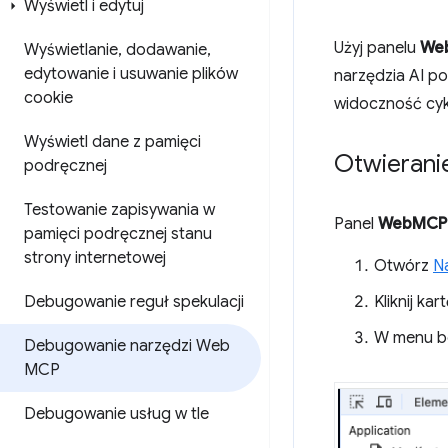
Wyświetl i edytuj
Użyj panelu
We
Wyświetlanie
,
dodawanie
,
edytowanie i usuwanie plików
narzędzia AI po
cookie
widoczność cykl
Wyświetl dane z pamięci
Otwierani
podręcznej
Testowanie zapisywania w
Panel
WebMCP
pamięci podręcznej stanu
strony internetowej
Otwórz
N
Debugowanie reguł spekulacji
Kliknij kar
W menu b
Debugowanie narzędzi Web
MCP
Debugowanie usług w tle