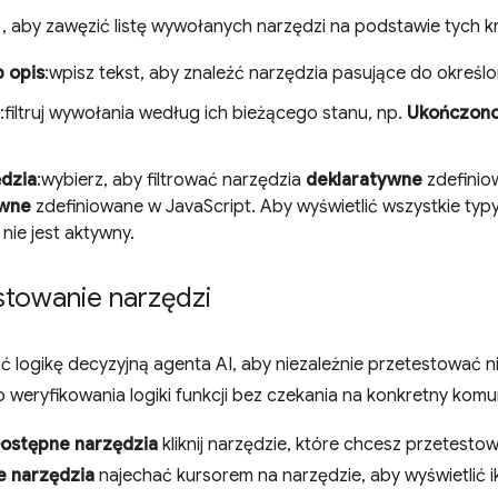
, aby zawęzić listę wywołanych narzędzi na podstawie tych kr
 opis
:wpisz tekst, aby znaleźć narzędzia pasujące do określo
:filtruj wywołania według ich bieżącego stanu, np.
Ukończon
ędzia
:wybierz, aby filtrować narzędzia
deklaratywne
zdefinio
ywne
zdefiniowane w JavaScript. Aby wyświetlić wszystkie typy 
 nie jest aktywny.
stowanie narzędzi
 logikę decyzyjną agenta AI, aby niezależnie przetestować 
 weryfikowania logiki funkcji bez czekania na konkretny komu
ostępne narzędzia
kliknij narzędzie, które chcesz przetesto
 narzędzia
najechać kursorem na narzędzie, aby wyświetlić 