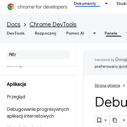
Dokumenty
Stud
Terminologia związana z
pamięcią
Docs
Chrome DevTools
Rozwiązywanie problemów z
DevTools
pamięcią
Rozpocznij
Pomoc AI
Panele
Rejestruj zrzuty sterty
Narzędzie do profilowania
alokacji
preferowany języ
Aplikacja
Strona główna
Debu
Przegląd
Debugowanie progresywnych
aplikacji internetowych