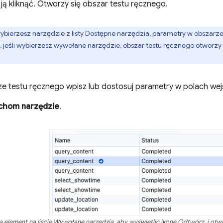
ją kliknąć. Otworzy się obszar testu ręcznego.
wybierzesz narzędzie z listy Dostępne narzędzia, parametry w obszarz
 jeśli wybierzesz wywołane narzędzie, obszar testu ręcznego otworzy 
e testu ręcznego wpisz lub dostosuj parametry w polach wej
chom narzędzie
.
 element na liście Wywołane narzędzia, aby wyświetlić ikonę Odtwórz, i ot