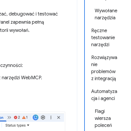
Wywołane
zać, debugować i testować
narzędzia
 Panel zapewnia pełną
storii wywołań.
Ręczne
testowanie
narzędzi
Rozwiązywa
nie
 czynności:
problemów
 z narzędzi WebMCP.
z integracją
Automatyza
cja i agenci
Flagi
wiersza
poleceń