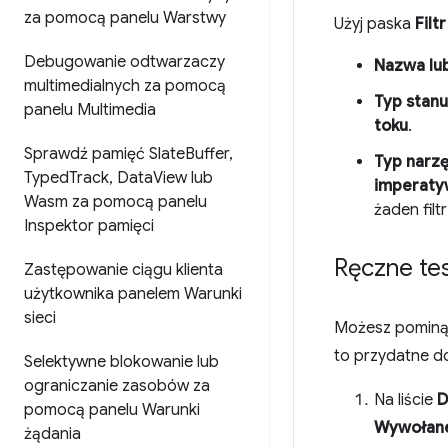
za pomocą panelu Warstwy
Użyj paska
Filtr
Debugowanie odtwarzaczy
Nazwa lub
multimedialnych za pomocą
Typ stanu
panelu Multimedia
toku
.
Sprawdź pamięć Slate
Buffer
,
Typ narz
Typed
Track
,
Data
View lub
imperat
Wasm za pomocą panelu
żaden filtr
Inspektor pamięci
Ręczne te
Zastępowanie ciągu klienta
użytkownika panelem Warunki
sieci
Możesz pominąć
to przydatne do
Selektywne blokowanie lub
ograniczanie zasobów za
Na liście
D
pomocą panelu Warunki
Wywołane
żądania