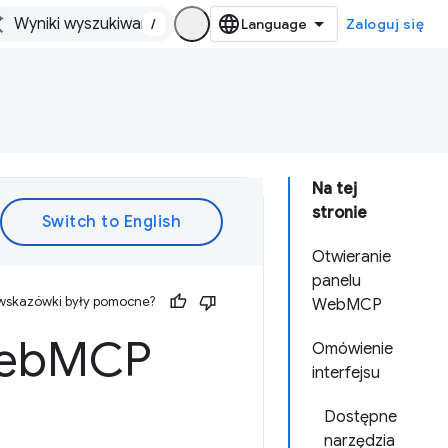
/
Zaloguj się
Na tej
stronie
Otwieranie
panelu
 wskazówki były pomocne?
WebMCP
eb
MCP
Omówienie
interfejsu
Dostępne
narzędzia