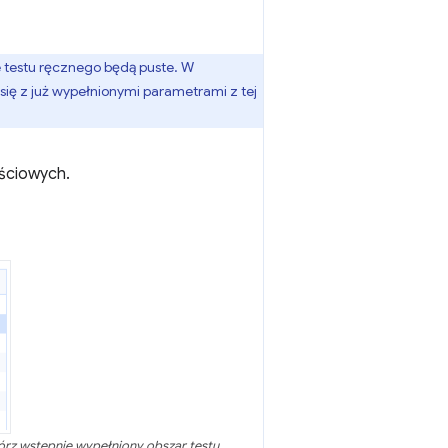
e testu ręcznego będą puste. W
się z już wypełnionymi parametrami z tej
ściowych.
wórz wstępnie wypełniony obszar testu