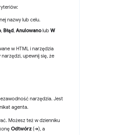
yteriów:
nej nazwy lub celu.
o
,
Błąd
,
Anulowano
lub
W
wane w HTML i narzędzia
narzędzi, upewnij się, że
niezawodność narzędzia. Jest
nikat agenta.
wać. Możesz też w dzienniku
ikonę
Odtwórz
(➜), a