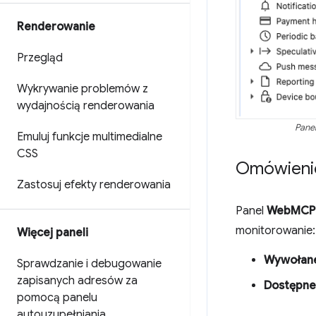
Renderowanie
Przegląd
Wykrywanie problemów z
wydajnością renderowania
Pane
Emuluj funkcje multimedialne
CSS
Omówienie
Zastosuj efekty renderowania
Panel
WebMCP
monitorowanie:
Więcej paneli
Wywołane
Sprawdzanie i debugowanie
zapisanych adresów za
Dostępne
pomocą panelu
autouzupełniania