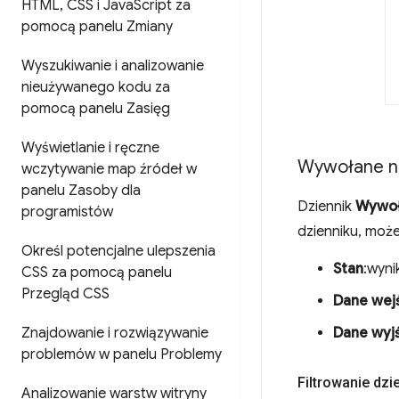
HTML
,
CSS i Java
Script za
pomocą panelu Zmiany
Wyszukiwanie i analizowanie
nieużywanego kodu za
pomocą panelu Zasięg
Wyświetlanie i ręczne
Wywołane n
wczytywanie map źródeł w
panelu Zasoby dla
Dziennik
Wywoł
programistów
dzienniku, moż
Określ potencjalne ulepszenia
Stan
:wyni
CSS za pomocą panelu
Przegląd CSS
Dane wej
Znajdowanie i rozwiązywanie
Dane wyj
problemów w panelu Problemy
Filtrowanie dzi
Analizowanie warstw witryny