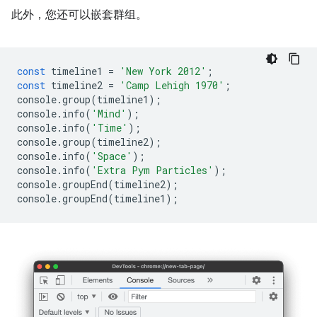
此外，您还可以嵌套群组。
const
timeline1
=
'New York 2012'
;
const
timeline2
=
'Camp Lehigh 1970'
;
console
.
group
(
timeline1
);
console
.
info
(
'Mind'
);
console
.
info
(
'Time'
);
console
.
group
(
timeline2
);
console
.
info
(
'Space'
);
console
.
info
(
'Extra Pym Particles'
);
console
.
groupEnd
(
timeline2
);
console
.
groupEnd
(
timeline1
);