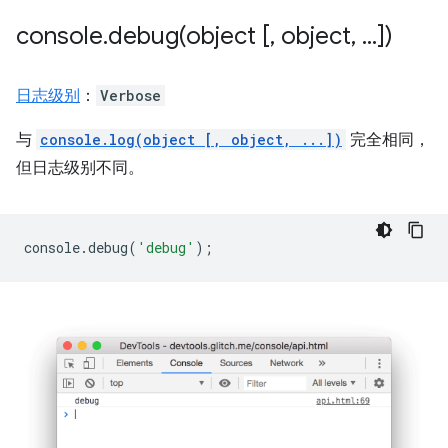
console
.
debug(
object [
,
object
,
.
.
.
])
日志级别
：
Verbose
与
console.log(object [, object, ...])
完全相同，
但日志级别不同。
console
.
debug
(
'debug'
);