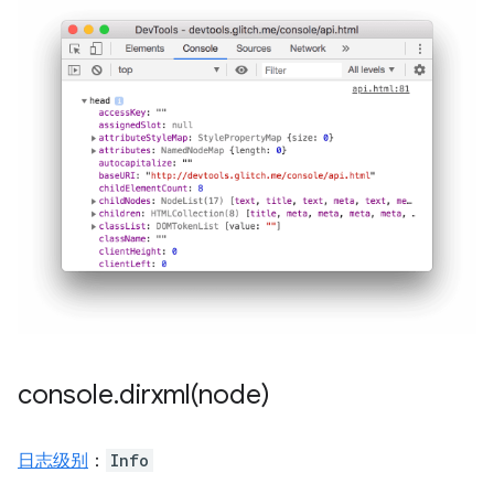
console
.
dirxml(
node)
日志级别
：
Info