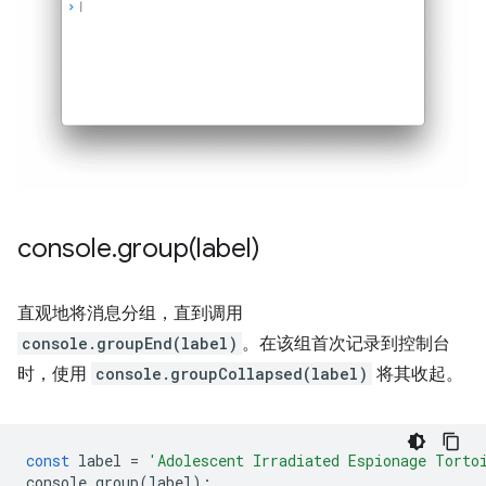
console
.
group(
label)
直观地将消息分组，直到调用
console.groupEnd(label)
。在该组首次记录到控制台
时，使用
console.groupCollapsed(label)
将其收起。
const
label
=
'Adolescent Irradiated Espionage Torto
console
.
group
(
label
);