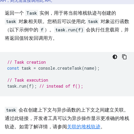
API，则无需直接调用此 API。
返回一个
Task
实例，用于将当前堆栈轨迹与创建的
task
对象相关联。您稍后可以使用此
task
对象运行函数
（以下示例中的
f
）。
task.run(f)
会执行任意载荷，并
将返回值转发回调用方。
// Task creation
const
task
=
console
.
createTask
(
name
);
// Task execution
task
.
run
(
f
);
// instead of f();
task
会在创建上下文与异步函数的上下文之间建立关联。
通过此链接，开发者工具可以为异步操作显示更准确的堆栈
轨迹。如需了解详情，请参阅
关联的堆栈轨迹
。