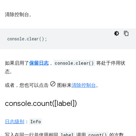
清除控制台。
console
.
clear
();
如果启用了
保留日志
，
console.clear()
将处于停用状
态。
或者，您也可以点击
图标来
清除控制台
。
console
.
count(
[label])
日志级别
：
Info
写入在同一行并使用相同
label
调用
count()
的次数。