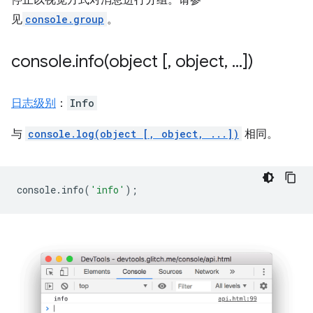
见
console.group
。
console
.
info(
object [
,
object
,
.
.
.
])
日志级别
：
Info
与
console.log(object [, object, ...])
相同。
console
.
info
(
'info'
);