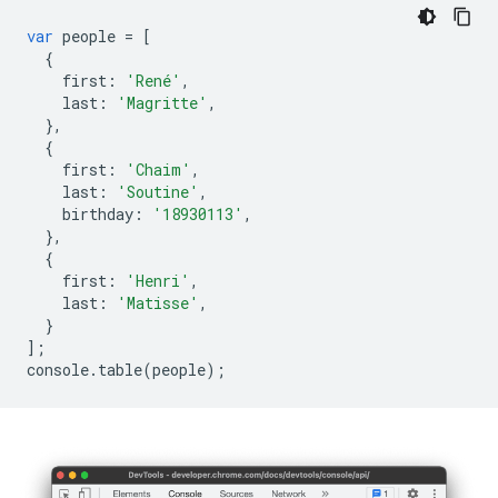
var
people
=
[
{
first
:
'René'
,
last
:
'Magritte'
,
},
{
first
:
'Chaim'
,
last
:
'Soutine'
,
birthday
:
'18930113'
,
},
{
first
:
'Henri'
,
last
:
'Matisse'
,
}
];
console
.
table
(
people
);