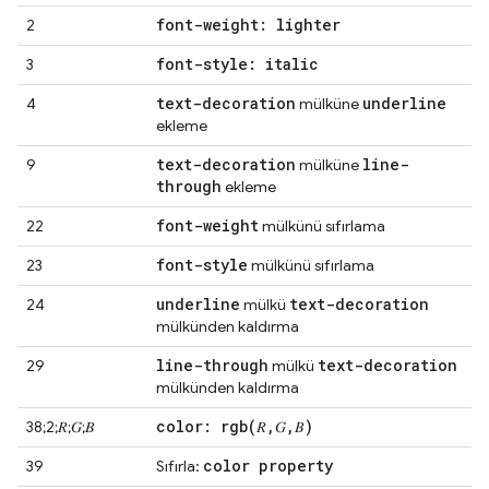
font-weight: lighter
2
font-style: italic
3
text-decoration
underline
4
mülküne
ekleme
text-decoration
line-
9
mülküne
through
ekleme
font-weight
22
mülkünü sıfırlama
font-style
23
mülkünü sıfırlama
underline
text-decoration
24
mülkü
mülkünden kaldırma
line-through
text-decoration
29
mülkü
mülkünden kaldırma
color:
rgb(
𝑅
,
𝐺
,
𝐵)
38;2;𝑅;𝐺;𝐵
color property
39
Sıfırla: