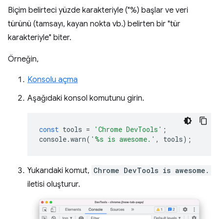
Biçim belirteci yüzde karakteriyle ("%) başlar ve veri
türünü (tamsayı, kayan nokta vb.) belirten bir "tür
karakteriyle" biter.
Örneğin,
Konsolu açma
Aşağıdaki konsol komutunu girin.
const
tools
=
'Chrome DevTools'
;
console
.
warn
(
'%s is awesome.'
,
tools
);
Yukarıdaki komut,
Chrome DevTools is awesome.
iletisi oluşturur.