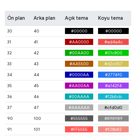
Ön plan
Arka plan
Açık tema
Koyu tema
30
40
#00000
#00000
31
41
#AA0000
#ed4e4c
32
42
#00AA00
#01c800
33
43
#AA5500
#d2c057
34
44
#0000AA
#2774f0
35
45
#AA00AA
#a142f4
36
46
#00AAAA
#12b5cb
37
47
#AAAAAA
#cfd0d0
90
100
#555555
#898989
91
101
#FF5555
#f28b82