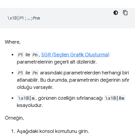
Where,
𝘗1
ile
𝘗n
,
SGR (Seçilen Grafik Oluşturma)
parametrelerinin geçerli alt dizileridir.
𝘗1
ile
𝘗n
arasındaki parametrelerden herhangi biri
atlanabilir. Bu durumda, parametrenin değerinin sıfır
olduğu varsayılır.
\x1B[m
, görünen özelliğin sıfırlanacağı
\x1B[0m
kısayoludur.
Örneğin,
Aşağıdaki konsol komutunu girin.