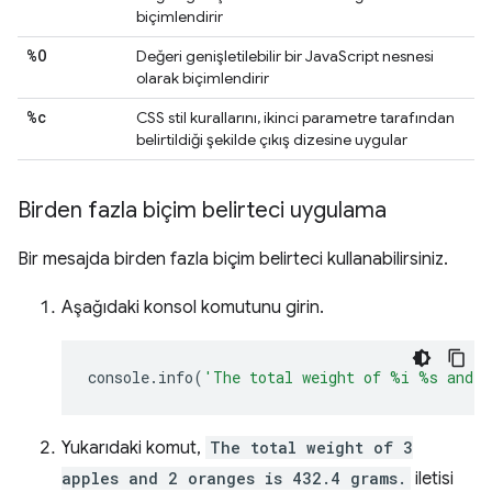
biçimlendirir
%O
Değeri genişletilebilir bir JavaScript nesnesi
olarak biçimlendirir
%c
CSS stil kurallarını, ikinci parametre tarafından
belirtildiği şekilde çıkış dizesine uygular
Birden fazla biçim belirteci uygulama
Bir mesajda birden fazla biçim belirteci kullanabilirsiniz.
Aşağıdaki konsol komutunu girin.
console
.
info
(
'The total weight of %i %s and 
Yukarıdaki komut,
The total weight of 3
apples and 2 oranges is 432.4 grams.
iletisi