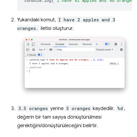
console
.
log
(
'I have %i apples and %d oranges.
Yukarıdaki komut,
I have 2 apples and 3
oranges.
iletisi oluşturur.
3.5 oranges
yerine
3 oranges
kaydedilir.
%d
,
değerin bir tam sayıya dönüştürülmesi
gerektiğini/dönüştürüleceğini belirtir.