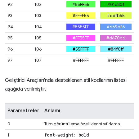
92
102
#55FF55
#01c801
93
103
#FFFF55
#ddfb55
94
104
#5555FF
#669df6
95
105
#FF55FF
#d670d6
96
106
#55FFFF
#84f0ff
97
107
#FFFFFF
#FFFFFF
Geliştirici Araçları'nda desteklenen stil kodlarının listesi
aşağıda verilmiştir.
Parametreler
Anlamı
0
Tüm görüntüleme özelliklerini sıfırlama
font-weight: bold
1