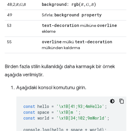
background:
rgb(
𝑅
,
𝐺
,
𝐵)
48;2;𝑅;𝐺;𝐵
background property
49
Sıfırla:
text-decoration
overline
53
mülküne
ekleme
overline
text-decoration
55
mülkü
mülkünden kaldırma
Birden fazla stilin kullanıldığı daha karmaşık bir örnek
aşağıda verilmiştir.
Aşağıdaki konsol komutunu girin.
const
hello
=
'\x1B[41;93;4mHello'
;
const
space
=
'\x1B[m '
;
const
world
=
'\x1B[34;102;9mWorld'
;
console
.
log
(
hello
+
space
+
world
);