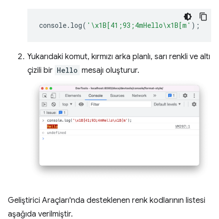
console
.
log
(
'\x1B[41;93;4mHello\x1B[m'
);
Yukarıdaki komut, kırmızı arka planlı, sarı renkli ve altı
çizili bir
Hello
mesajı oluşturur.
Geliştirici Araçları'nda desteklenen renk kodlarının listesi
aşağıda verilmiştir.