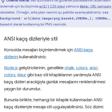
Önemli nokta:
Veri sızıntılarını ve güvenlik politikalarının atlamasını
önlemek için bu biçimde
CSS işlevi
yalnızca
URL şemasını
url()
data:
destekler. Örneğin, arka plan resmini şu şekilde ayarlayabilirsiniz:
css
,
background: url(data:image/png;base64,iVBORw…);
iVBORw…
base64 olarak kodlanmış bir PNG resmidir.
ANSI kaçış dizileriyle stil
Konsolda mesajları biçimlendirmek için
ANSI kaçış
dizilerini
kullanabilirsiniz.
Node.js
geliştiricilerinin, genellikle
chalk
,
colors
,
ansi-
colors
,
kleur
gibi bazı stil kitaplıklarının yardımıyla ANSI
kaçış dizileri aracılığıyla günlük mesajlarını renklendirmesi
yaygın bir durumdur.
Bununla birlikte, herhangi bir kitaplık kullanmadan ANSI
kaçış dizeleriyle mesaja stil uygulayabilirsiniz. Söz dizimi: