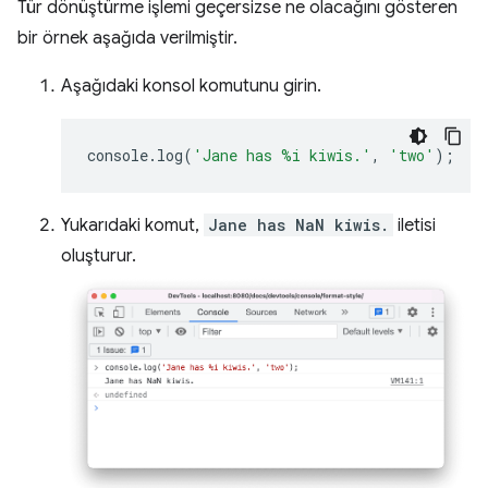
Tür dönüştürme işlemi geçersizse ne olacağını gösteren
bir örnek aşağıda verilmiştir.
Aşağıdaki konsol komutunu girin.
console
.
log
(
'Jane has %i kiwis.'
,
'two'
);
Yukarıdaki komut,
Jane has NaN kiwis.
iletisi
oluşturur.