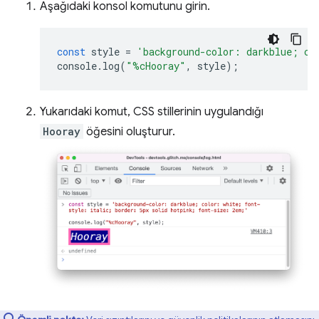
Aşağıdaki konsol komutunu girin.
const
style
=
'background-color: darkblue; co
console
.
log
(
"%cHooray"
,
style
);
Yukarıdaki komut, CSS stillerinin uygulandığı
Hooray
öğesini oluşturur.