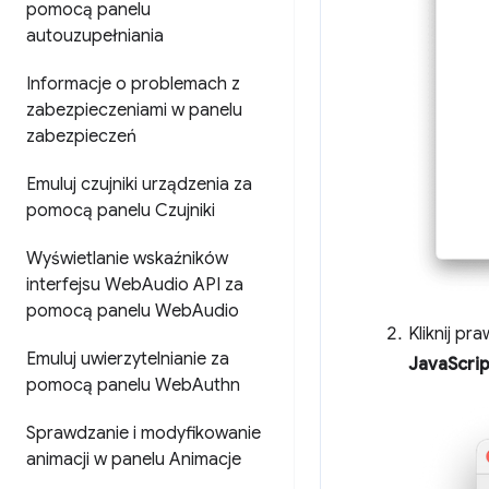
pomocą panelu
autouzupełniania
Informacje o problemach z
zabezpieczeniami w panelu
zabezpieczeń
Emuluj czujniki urządzenia za
pomocą panelu Czujniki
Wyświetlanie wskaźników
interfejsu Web
Audio API za
pomocą panelu Web
Audio
Kliknij p
Emuluj uwierzytelnianie za
JavaScrip
pomocą panelu Web
Authn
Sprawdzanie i modyfikowanie
animacji w panelu Animacje