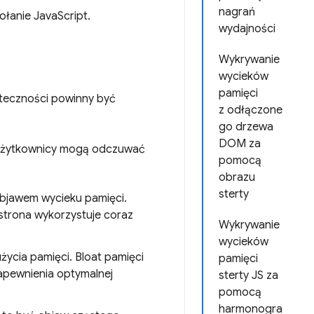
nagrań
łanie JavaScript.
wydajności
Wykrywanie
wycieków
pamięci
uteczności powinny być
z odłączone
go drzewa
DOM za
. Użytkownicy mogą odczuwać
pomocą
obrazu
sterty
bjawem wycieku pamięci.
strona wykorzystuje coraz
Wykrywanie
wycieków
ycia pamięci. Bloat pamięci
pamięci
zapewnienia optymalnej
sterty JS za
pomocą
harmonogra