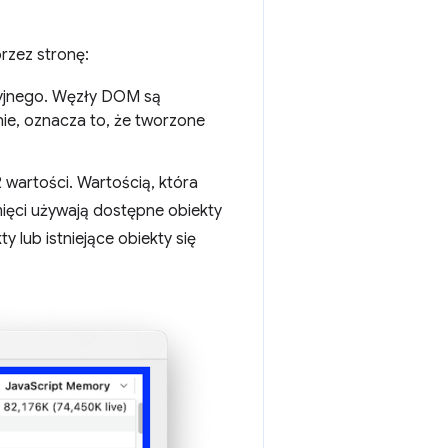
rzez stronę:
yjnego. Węzły DOM są
ie, oznacza to, że tworzone
 wartości. Wartością, która
amięci używają dostępne obiekty
y lub istniejące obiekty się