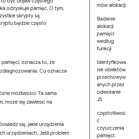
to być objaw częstego
mów alokacji
ka odzyskuje pamięć. O tym,
zystkie skrypty są
Badanie
kryptu będzie często
alokacji
pamięci
według
funkcji
j pamięci, oznacza to, że
Identyfikowa
nie obiektów
do zdiagnozowania. Co oznacza
przechowyw
anych przez
odwołanie
różne możliwości. Ta sama
JS
m, może się zawiesić na
częstotliwoś
ć
owiedz się, jakie urządzenia
czyszczenia
ch urządzeniach. Jeśli problem
pamięci;