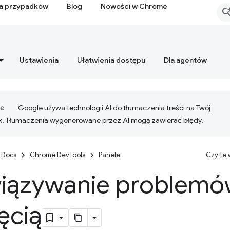
ia przypadków
Blog
Nowości w Chrome
Ustawienia
Ułatwienia dostępu
Dla agentów
Google używa technologii AI do tłumaczenia treści na Twój
k. Tłumaczenia wygenerowane przez AI mogą zawierać błędy.
Docs
Chrome DevTools
Panele
Czy te
iązywanie problemó
ęcią