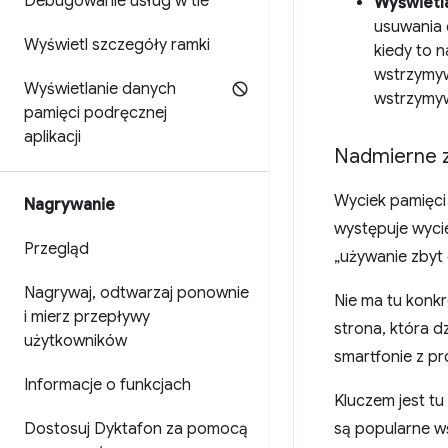
Debugowanie usług w tle
Wyświetla
usuwania 
Wyświetl szczegóły ramki
kiedy to n
wstrzymyw
Wyświetlanie danych
wstrzymy
pamięci podręcznej
aplikacji
Nadmierne zu
Wyciek pamięci 
Nagrywanie
występuje wycie
Przegląd
„używanie zbyt 
Nagrywaj
,
odtwarzaj ponownie
Nie ma tu konkr
i mierz przepływy
strona, która d
użytkowników
smartfonie z pr
Informacje o funkcjach
Kluczem jest tu
Dostosuj Dyktafon za pomocą
są popularne wś