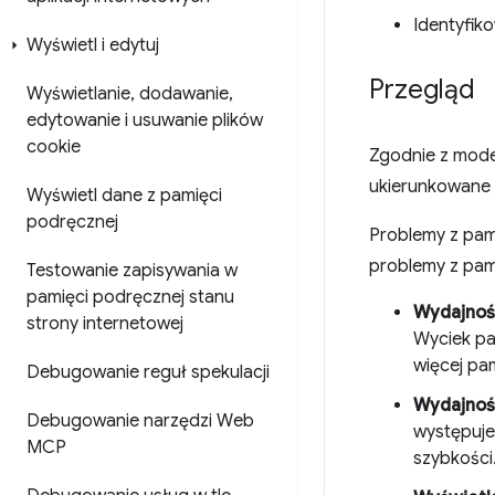
Identyfik
Wyświetl i edytuj
Przegląd
Wyświetlanie
,
dodawanie
,
edytowanie i usuwanie plików
cookie
Zgodnie z mod
ukierunkowane 
Wyświetl dane z pamięci
podręcznej
Problemy z pam
problemy z pam
Testowanie zapisywania w
pamięci podręcznej stanu
Wydajnoś
strony internetowej
Wyciek pa
więcej pam
Debugowanie reguł spekulacji
Wydajność
Debugowanie narzędzi Web
występuje
MCP
szybkości