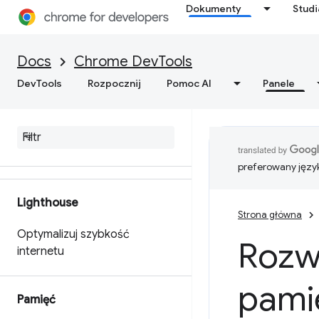
Dostosuj dane o skuteczności
Dokumenty
Stud
za pomocą interfejsu API
Extensibility API
Docs
Chrome DevTools
Uzyskaj przydatne statystyki
DevTools
Rozpocznij
Pomoc AI
Panele
na temat skuteczności Twojej
witryny
Zapisywanie śladów
wydajności
preferowany języ
Lighthouse
Strona główna
Optymalizuj szybkość
Rozw
internetu
pami
Pamięć