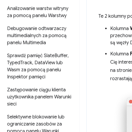
Analizowanie warstw witryny
za pomocą panelu Warstwy
Te 2 kolumny p
Debugowanie odtwarzaczy
Kolumna
multimedialnych za pomocą
przechowy
panelu Multimedia
są węzły
Kolumna
Sprawdź pamięć Slate
Buffer
,
Cię intere
Typed
Track
,
Data
View lub
Wasm za pomocą panelu
na stronie
Inspektor pamięci
rozrastają
Zastępowanie ciągu klienta
użytkownika panelem Warunki
sieci
Selektywne blokowanie lub
ograniczanie zasobów za
pomocą panelu Warunki