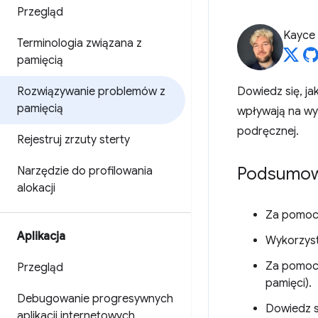
Przegląd
Kayce
Terminologia związana z
pamięcią
Rozwiązywanie problemów z
Dowiedz się, j
pamięcią
wpływają na wyd
podręcznej.
Rejestruj zrzuty sterty
Podsumow
Narzędzie do profilowania
alokacji
Za pomocą
Aplikacja
Wykorzyst
Za pomoc
Przegląd
pamięci).
Debugowanie progresywnych
Dowiedz si
aplikacji internetowych