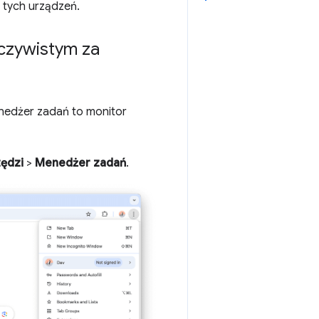
 tych urządzeń.
czywistym za
nedżer zadań to monitor
zędzi
>
Menedżer zadań
.