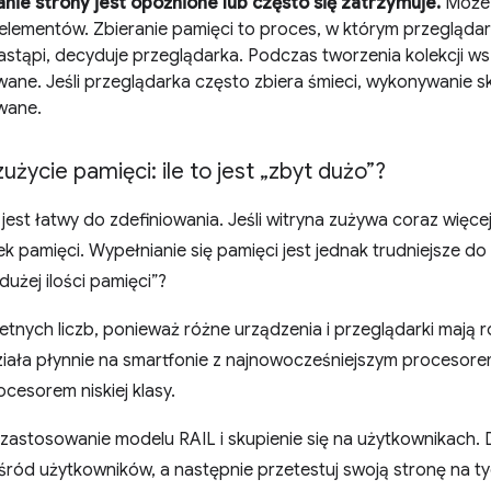
nie strony jest opóźnione lub często się zatrzymuje.
Może 
elementów. Zbieranie pamięci to proces, w którym przeglądar
astąpi, decyduje przeglądarka. Podczas tworzenia kolekcji ws
ane. Jeśli przeglądarka często zbiera śmieci, wykonywanie s
wane.
życie pamięci: ile to jest „zbyt dużo”?
jest łatwy do zdefiniowania. Jeśli witryna zużywa coraz więce
k pamięci. Wypełnianie się pamięci jest jednak trudniejsze 
dużej ilości pamięci”?
etnych liczb, ponieważ różne urządzenia i przeglądarki mają 
ziała płynnie na smartfonie z najnowocześniejszym procesore
ocesorem niskiej klasy.
 zastosowanie modelu RAIL i skupienie się na użytkownikach. D
ród użytkowników, a następnie przetestuj swoją stronę na ty