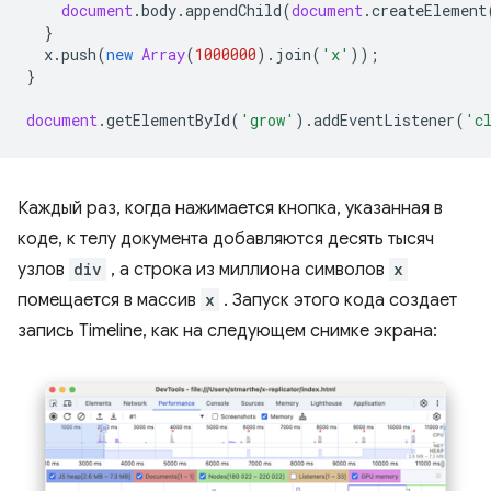
document
.
body
.
appendChild
(
document
.
createElement
}
x
.
push
(
new
Array
(
1000000
).
join
(
'x'
));
}
document
.
getElementById
(
'grow'
).
addEventListener
(
'c
Каждый раз, когда нажимается кнопка, указанная в
коде, к телу документа добавляются десять тысяч
узлов
div
, а строка из миллиона символов
x
помещается в массив
x
. Запуск этого кода создает
запись Timeline, как на следующем снимке экрана: