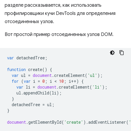
разделе рассказывается, как использовать
профилировщики кучи DevTools для определения
отсоединенных узлов.
Вот простой пример отсоединенных узлов DOM.
var
detachedTree
;
function
create
()
{
var
ul
=
document
.
createElement
(
'ul'
);
for
(
var
i
=
0
;
i
 < 
10
;
i
++
)
{
var
li
=
document
.
createElement
(
'li'
);
ul
.
appendChild
(
li
);
}
detachedTree
=
ul
;
}
document
.
getElementById
(
'create'
).
addEventListener
(