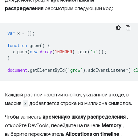
распределения
рассмотрим следующий код:
var
x
=
[];
function
grow
()
{
x
.
push
(
new
Array
(
1000000
).
join
(
'x'
));
}
document
.
getElementById
(
'grow'
).
addEventListener
(
'c
Каждый раз при нажатии кнопки, указанной в коде, в
массив
x
добавляется строка из миллиона символов.
Чтобы записать
временную шкалу распределения
,
откройте DevTools, перейдите на панель
Memory
,
выберите переключатель
Allocations on timeline
,