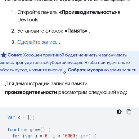
Откройте панель
«Производительность»
в
DevTools.
Установите флажок
«Память»
.
Сделайте запись
.
Совет:
Хорошей практикой будет начинать и заканчивать
запись принудительной уборкой мусора. Чтобы принудительно
«
убрать мусор, нажмите кнопку
Собрать мусор»
во время записи.
Для демонстрации записей памяти
производительности
рассмотрим следующий код:
var
x
=
[];
function
grow
()
{
for
(
var
i
=
0
;
i
 < 
10000
;
i
++
)
{