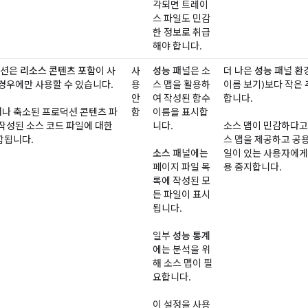
각되면 트레이
스 파일도 민감
한 정보로 취급
해야 합니다.
옵션은
리소스 콘텐츠 포함
이 사
사
성능
패널은 소
더 나은
성능
패널 환경
경우에만 사용할 수 있습니다.
용
스 맵을 활용하
이름 보기)보다 작은 
안
여 작성된 함수
합니다.
나 축소된 프로덕션 콘텐츠 파
함
이름을 표시합
작성된 소스 코드 파일에 대한
니다.
소스 맵이 민감하다고 
함됩니다.
스 맵을 제공하고 공용
소스
패널에는
일이 있는 사용자에게
페이지 파일 목
용 중지합니다.
록에 작성된 모
든 파일이 표시
됩니다.
일부
성능 통계
에는 분석을 위
해 소스 맵이 필
요합니다.
이 설정을 사용