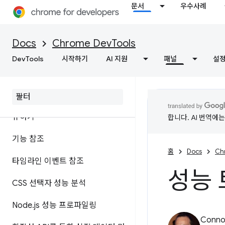
페이지 리소스 보기
문서
우수사례
Performance
Docs
Chrome DevTools
DevTools
시작하기
AI 지원
패널
설
개요
런타임 성능 분석
실적 발견사항에 주석을 달고 공
유하기
합니다. AI 번역에
기능 참조
홈
Docs
Ch
타임라인 이벤트 참조
성능 
CSS 선택자 성능 분석
Node
.
js 성능 프로파일링
Connor