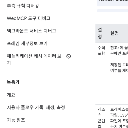
추측 규칙 디버깅
Web
MCP 도구 디버그
설
백그라운드 서비스 디버그
설명
정
프레임 세부정보 보기
주석
참고: 이 
포함
우에만 포
애플리케이션 캐시 데이터 보
기
저장된 트
여부를 제
녹음기
개요
사용자 플로우 기록
,
재생
,
측정
리소
트레이스를 로
스
파일, CS
기능 참조
콘텐
파일에 포
츠
는지 여부