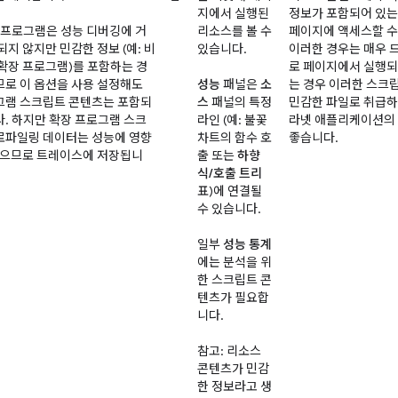
지에서 실행된
정보가 포함되어 있는
 프로그램은 성능 디버깅에 거
리소스를 볼 수
페이지에 액세스할 수
되지 않지만 민감한 정보 (예: 비
있습니다.
이러한 경우는 매우 
 확장 프로그램)를 포함하는 경
로 페이지에서 실행되는
므로 이 옵션을 사용 설정해도
성능
패널은
소
는 경우 이러한 스크
그램 스크립트 콘텐츠는 포함되
스
패널의 특정
민감한 파일로 취급하세
. 하지만 확장 프로그램 스크
라인 (예: 불꽃
라넷 애플리케이션의 
로파일링 데이터는 성능에 영향
차트의 함수 호
좋습니다.
 있으므로 트레이스에 저장됩니
출 또는
하향
식/호출 트리
표)에 연결될
수 있습니다.
일부
성능 통계
에는 분석을 위
한 스크립트 콘
텐츠가 필요합
니다.
참고: 리소스
콘텐츠가 민감
한 정보라고 생