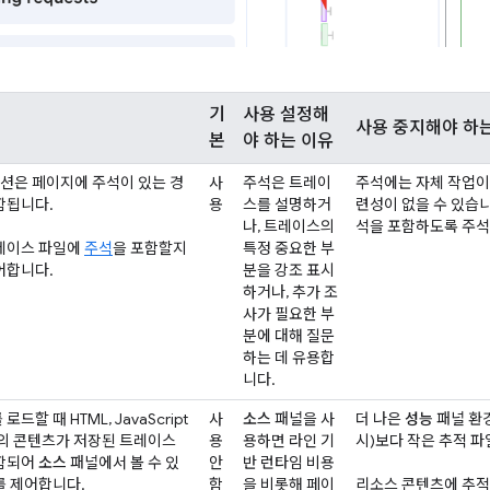
기
사용 설정해
사용 중지해야 하
본
야 하는 이유
옵션은 페이지에 주석이 있는 경
사
주석은 트레이
주석에는 자체 작업이
함됩니다.
용
스를 설명하거
련성이 없을 수 있습니
나, 트레이스의
석을 포함하도록 주석
레이스 파일에
주석
을 포함할지
특정 중요한 부
어합니다.
분을 강조 표시
하거나, 추가 조
사가 필요한 부
분에 대해 질문
하는 데 유용합
니다.
드할 때 HTML, JavaScript
사
소스
패널을 사
더 나은
성능
패널 환경
S의 콘텐츠가 저장된 트레이스
용
용하면 라인 기
시)보다 작은 추적 
함되어
소스
패널에서 볼 수 있
안
반 런타임 비용
를 제어합니다.
함
을 비롯해 페이
리소스 콘텐츠에 추적