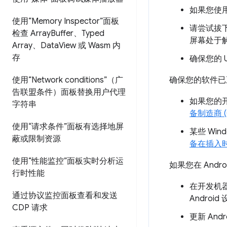
如果您使用
使用“Memory Inspector”面板
请尝试拔下
检查 Array
Buffer、Typed
屏幕处于
Array、Data
View 或 Wasm 内
存
确保您的 
确保您的软件已
使用“Network conditions”（广
告联盟条件）面板替换用户代理
如果您的开
字符串
备制造商 (
使用“请求条件”面板有选择地屏
某些 Wi
蔽或限制资源
备在插入
使用“性能监控”面板实时分析运
如果您在 Andr
行时性能
在开发机器
通过协议监控面板查看和发送
Andro
CDP 请求
更新 An