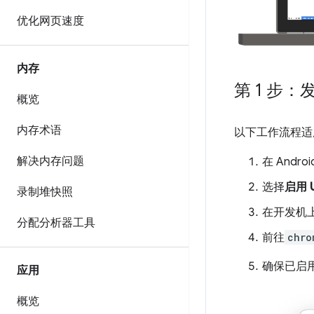
优化网页速度
内存
第 1 步：发
概览
内存术语
以下工作流程适
解决内存问题
在 Andr
选择
启用 
录制堆快照
在开发机上
分配分析器工具
前往
chro
确保已启
应用
概览