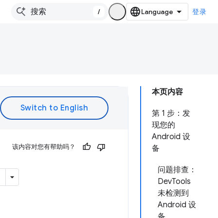
/
登录
本页内容
第 1 步：发
现您的
Android 设
该内容对您有帮助吗？
备
问题排查：
DevTools
未检测到
Android 设
备