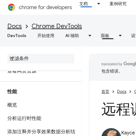
文档
案例研究
网络
Docs
Chrome DevTools
概览
DevTools
开始使用
AI 辅助
面板
设
检查网络活动
功能参考资料
查看网页资源
包含错误。
性能
首页
Docs
远程调
概览
分析运行时性能
添加注释并分享效果数据分析结
Kayce