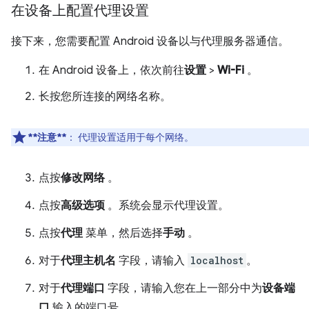
在设备上配置代理设置
接下来，您需要配置 Android 设备以与代理服务器通信。
在 Android 设备上，依次前往
设置
>
Wi-Fi
。
长按您所连接的网络名称。
**注意**
：
代理设置适用于每个网络。
点按
修改网络
。
点按
高级选项
。系统会显示代理设置。
点按
代理
菜单，然后选择
手动
。
对于
代理主机名
字段，请输入
localhost
。
对于
代理端口
字段，请输入您在上一部分中为
设备端
口
输入的端口号。