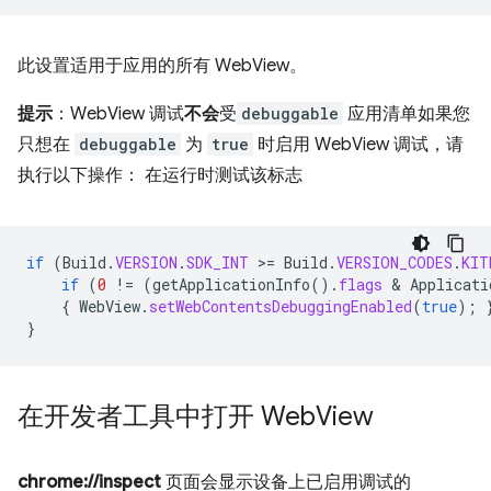
此设置适用于应用的所有 WebView。
提示
：WebView 调试
不会
受
debuggable
应用清单如果您
只想在
debuggable
为
true
时启用 WebView 调试，请
执行以下操作： 在运行时测试该标志
if
(
Build
.
VERSION
.
SDK_INT
>
=
Build
.
VERSION_CODES
.
KIT
if
(
0
!=
(
getApplicationInfo
().
flags
 & 
Applicati
{
WebView
.
setWebContentsDebuggingEnabled
(
true
);
}
在开发者工具中打开 Web
View
chrome://inspect
页面会显示设备上已启用调试的