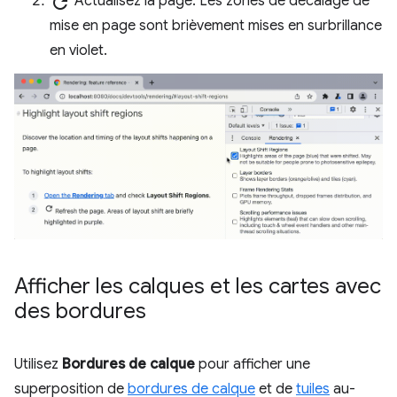
refresh
Actualisez la page. Les zones de décalage de
mise en page sont brièvement mises en surbrillance
en violet.
Afficher les calques et les cartes avec
des bordures
Utilisez
Bordures de calque
pour afficher une
superposition de
bordures de calque
et de
tuiles
au-