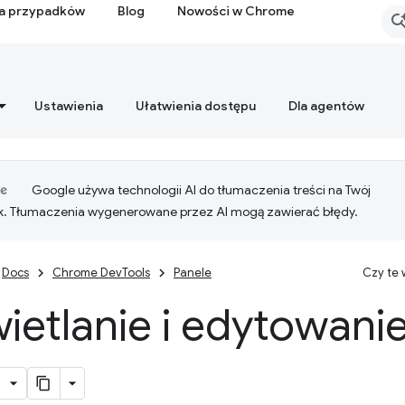
ia przypadków
Blog
Nowości w Chrome
Ustawienia
Ułatwienia dostępu
Dla agentów
Google używa technologii AI do tłumaczenia treści na Twój
k. Tłumaczenia wygenerowane przez AI mogą zawierać błędy.
Docs
Chrome DevTools
Panele
Czy te
etlanie i edytowani