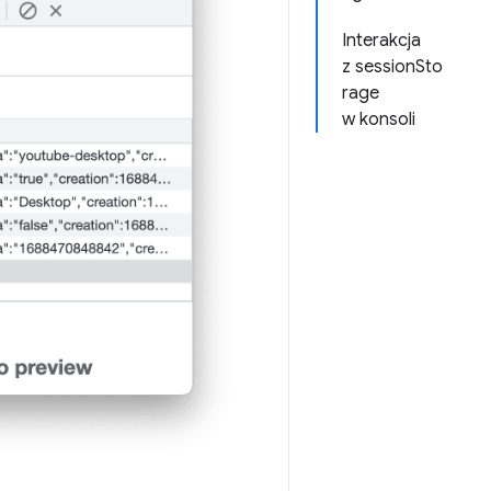
Interakcja
z sessionSto
rage
w konsoli