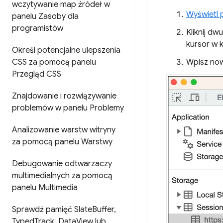
wczytywanie map źródeł w
Wyświetl 
panelu Zasoby dla
programistów
Kliknij dw
kursor w 
Określ potencjalne ulepszenia
CSS za pomocą panelu
Wpisz now
Przegląd CSS
Znajdowanie i rozwiązywanie
problemów w panelu Problemy
Analizowanie warstw witryny
za pomocą panelu Warstwy
Debugowanie odtwarzaczy
multimedialnych za pomocą
panelu Multimedia
Sprawdź pamięć Slate
Buffer
,
Typed
Track
,
Data
View lub