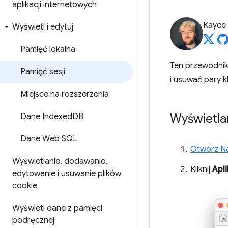
aplikacji internetowych
Kayce
Wyświetl i edytuj
Pamięć lokalna
Ten przewodnik
Pamięć sesji
i usuwać pary 
Miejsce na rozszerzenia
Wyświetlan
Dane Indexed
DB
Dane Web SQL
Otwórz Na
Wyświetlanie
,
dodawanie
,
Kliknij
Apli
edytowanie i usuwanie plików
cookie
Wyświetl dane z pamięci
podręcznej