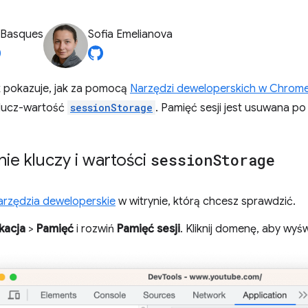
 Basques
Sofia Emelianova
 pokazuje, jak za pomocą
Narzędzi deweloperskich w Chrom
klucz-wartość
sessionStorage
. Pamięć sesji jest usuwana po
ie kluczy i wartości
session
Storage
rzędzia deweloperskie
w witrynie, którą chcesz sprawdzić.
kacja
>
Pamięć
i rozwiń
Pamięć sesji
. Kliknij domenę, aby wyśw