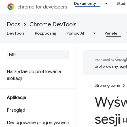
Dokumenty
Stud
Przegląd
Terminologia związana z
Docs
Chrome DevTools
pamięcią
DevTools
Rozpocznij
Pomoc AI
Panele
Rozwiązywanie problemów z
pamięcią
Rejestruj zrzuty sterty
preferowany języ
Narzędzie do profilowania
alokacji
Strona główna
Wyświ
Aplikacja
Przegląd
sesji
Debugowanie progresywnych