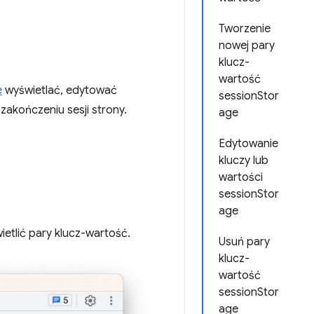
Tworzenie
nowej pary
klucz-
wartość
e
wyświetlać, edytować
sessionStor
 zakończeniu sesji strony.
age
Edytowanie
kluczy lub
wartości
sessionStor
age
ietlić pary klucz-wartość.
Usuń pary
klucz-
wartość
sessionStor
age