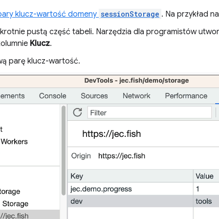
pary klucz-wartość domeny
sessionStorage
. Na przykład na
ukrotnie pustą część tabeli. Narzędzia dla programistów utwor
kolumnie
Klucz
.
ą parę klucz-wartość.