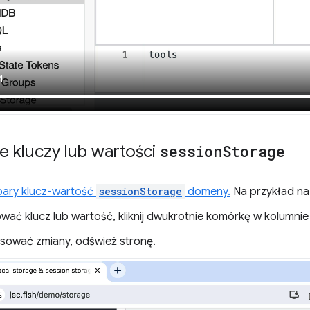
e kluczy lub wartości
session
Storage
pary klucz-wartość
sessionStorage
domeny.
Na przykład na
wać klucz lub wartość, kliknij dwukrotnie komórkę w kolumni
sować zmiany, odśwież stronę.