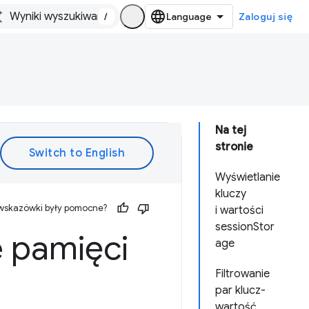
/
Zaloguj się
Na tej
stronie
Wyświetlanie
kluczy
 wskazówki były pomocne?
i wartości
sessionStor
e pamięci
age
Filtrowanie
par klucz-
wartość