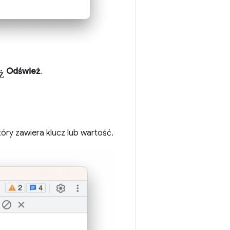
ż
Odśwież
.
tóry zawiera klucz lub wartość.