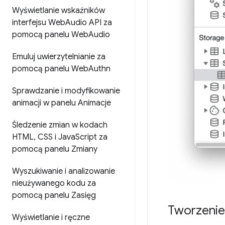
Wyświetlanie wskaźników
interfejsu Web
Audio API za
pomocą panelu Web
Audio
Emuluj uwierzytelnianie za
pomocą panelu Web
Authn
Sprawdzanie i modyfikowanie
animacji w panelu Animacje
Śledzenie zmian w kodach
HTML
,
CSS i Java
Script za
pomocą panelu Zmiany
Wyszukiwanie i analizowanie
nieużywanego kodu za
pomocą panelu Zasięg
Tworzenie
Wyświetlanie i ręczne