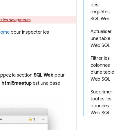
des
requêtes
SQL Web
s les navigateurs
.
Actualiser
hrome
pour inspecter les
une table
Web SQL
Filtrer les
colonnes
d'une table
oppez la section
SQL Web
pour
Web SQL
,
html5meetup
est une base
Supprimer
toutes les
données
Web SQL