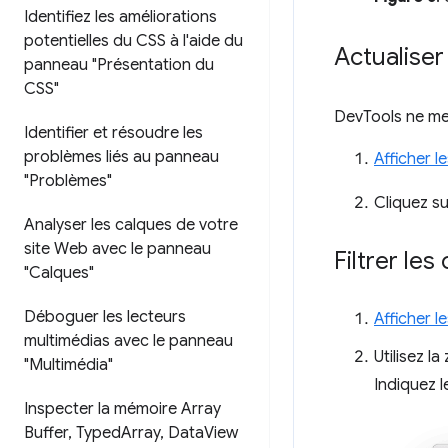
Identifiez les améliorations
potentielles du CSS à l'aide du
Actualise
panneau "Présentation du
CSS"
DevTools ne met
Identifier et résoudre les
problèmes liés au panneau
Afficher 
"Problèmes"
Cliquez s
Analyser les calques de votre
site Web avec le panneau
Filtrer le
"Calques"
Déboguer les lecteurs
Afficher 
multimédias avec le panneau
Utilisez l
"Multimédia"
Indiquez 
Inspecter la mémoire Array
Buffer
,
Typed
Array
,
Data
View