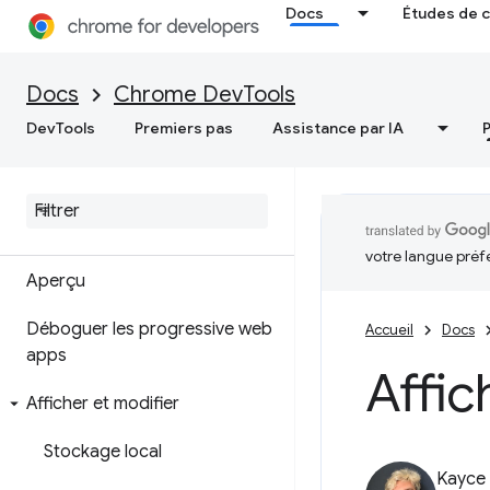
Résoudre les problèmes de
Docs
Études de 
mémoire
Enregistrer des instantanés de
Docs
Chrome DevTools
segment de mémoire
DevTools
Premiers pas
Assistance par IA
Outil de profilage d'allocation
Application
votre langue préf
Aperçu
Déboguer les progressive web
Accueil
Docs
apps
Affi
Afficher et modifier
Stockage local
Kayce