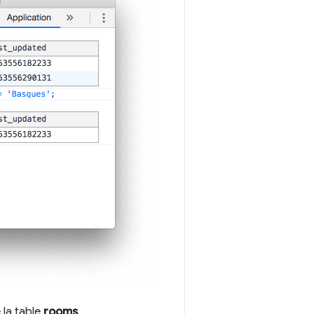
 la table
rooms
.