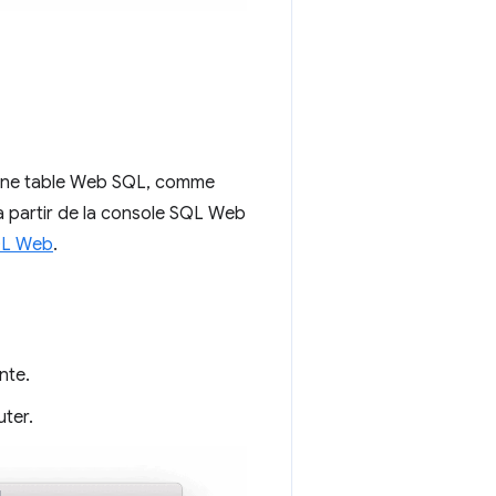
 une table Web SQL, comme
à partir de la console SQL Web
QL Web
.
nte.
uter.