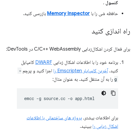
کنسول
.
حافظه شی را با
Memory Inspector
بازرسی کنید.
راه اندازی کنید
برای فعال کردن اشکال‌زدایی C/C++ WebAssembly در DevTools:
برنامه خود را با اطلاعات اشکال زدایی
DWARF
کامپایل
کنید.
آخرین کامپایلر Emscripten را
اجرا کنید و پرچم
-
g
را به آن منتقل کنید. به عنوان مثال:
emcc
-g
source.cc
-o
برای اطلاعات بیشتر،
پروژه های ساختمانی با اطلاعات
اشکال زدایی را
ببینید.