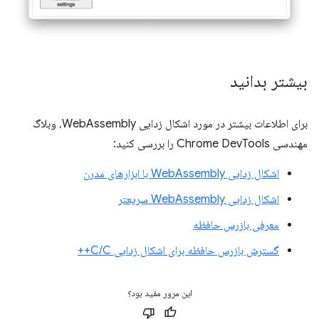
بیشتر بدانید
برای اطلاعات بیشتر در مورد اشکال زدایی WebAssembly، وبلاگ
مهندسی Chrome DevTools را بررسی کنید:
اشکال زدایی WebAssembly با ابزارهای مدرن
اشکال زدایی WebAssembly سریعتر
معرفی بازرس حافظه
گسترش بازرس حافظه برای اشکال زدایی C/C++
این مرور مفید بود؟