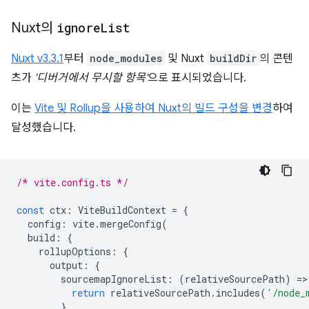
Nuxt의
ignore
List
Nuxt v3.3.1
부터
node_modules
및 Nuxt
buildDir
의 콘텐
츠가
'디버거에서 무시할 항목'
으로 표시되었습니다.
이는
Vite 및 Rollup을 사용하여 Nuxt의 빌드 구성을 변경
하여
달성했습니다.
/* vite.config.ts */
const
ctx
:
ViteBuildContext
=
{
config
:
vite
.
mergeConfig
(
build
:
{
rollupOptions
:
{
output
:
{
sourcemapIgnoreList
:
(
relativeSourcePath
)
=
>
return
relativeSourcePath
.
includes
(
'/node_
},