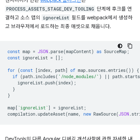
엔지니어가 만든
webpack 플러그인
은
PROCESS_ASSETS_STAGE_DEV_TOOLING
단계에 후크를 연
결하고 소스 맵의
ignoreList
필드를 webpack에서 생성하
고 브라우저에서 로드하는 최종 애셋으로 채웁니다.
const
map
=
JSON
.
parse
(
mapContent
)
as
SourceMap
;
const
ignoreList
=
[];
for
(
const
[
index
,
path
]
of
map
.
sources
.
entries
())
{
if
(
path
.
includes
(
'/node_modules/'
)
||
path
.
starts
ignoreList
.
push
(
index
);
}
}
map
[
`ignoreList`
]
=
ignoreList
;
compilation
.
updateAsset
(
name
,
new
RawSource
(
JSON
.
str
DevTools의 다른 Angular 디버깅 개선사항에 관한 자세한 내