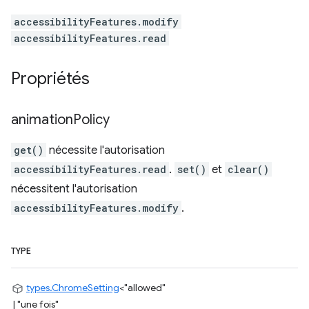
accessibilityFeatures.modify
accessibilityFeatures.read
Propriétés
animation
Policy
get()
nécessite l'autorisation
accessibilityFeatures.read
.
set()
et
clear()
nécessitent l'autorisation
accessibilityFeatures.modify
.
TYPE
types.ChromeSetting
<
"allowed"
|
"une fois"