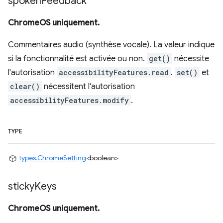
spoken
Feedback
ChromeOS uniquement.
Commentaires audio (synthèse vocale). La valeur indique
si la fonctionnalité est activée ou non.
get()
nécessite
l'autorisation
accessibilityFeatures.read
.
set()
et
clear()
nécessitent l'autorisation
accessibilityFeatures.modify
.
TYPE
types.ChromeSetting
<boolean>
sticky
Keys
ChromeOS uniquement.