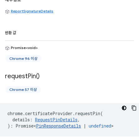
ReportSignatureDetails
반환 값
Promise<void>
Chrome 96 이상
request
Pin(
)
Chrome 57 이상
chrome
.
certificateProvider
.
requestPin
(
details
:
RequestPinDetails
,
)
:
Promise<
PinResponseDetails
|
undefined
>