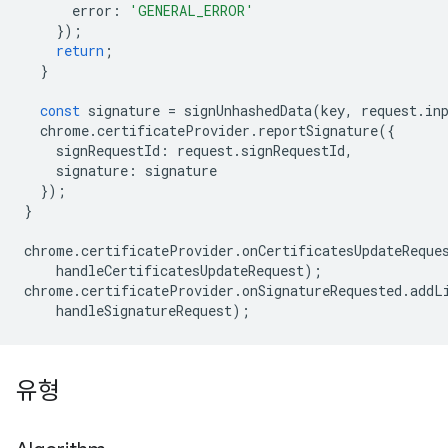
error
:
'GENERAL_ERROR'
});
return
;
}
const
signature
=
signUnhashedData
(
key
,
request
.
in
chrome
.
certificateProvider
.
reportSignature
({
signRequestId
:
request
.
signRequestId
,
signature
:
signature
});
}
chrome
.
certificateProvider
.
onCertificatesUpdateReque
handleCertificatesUpdateRequest
);
chrome
.
certificateProvider
.
onSignatureRequested
.
addL
handleSignatureRequest
);
유형