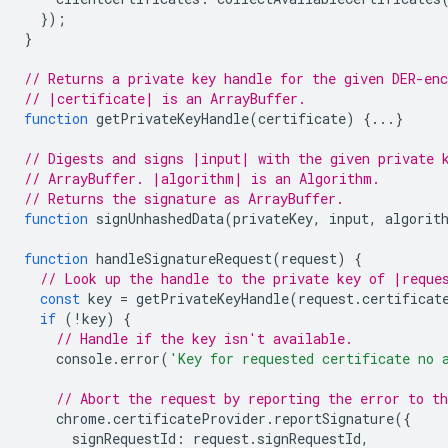
});
}
// Returns a private key handle for the given DER-enc
// |certificate| is an ArrayBuffer.
function
getPrivateKeyHandle
(
certificate
)
{...}
// Digests and signs |input| with the given private 
// ArrayBuffer. |algorithm| is an Algorithm.
// Returns the signature as ArrayBuffer.
function
signUnhashedData
(
privateKey
,
input
,
algorit
function
handleSignatureRequest
(
request
)
{
// Look up the handle to the private key of |reque
const
key
=
getPrivateKeyHandle
(
request
.
certificat
if
(
!
key
)
{
// Handle if the key isn't available.
console
.
error
(
'Key for requested certificate no 
// Abort the request by reporting the error to t
chrome
.
certificateProvider
.
reportSignature
({
signRequestId
:
request
.
signRequestId
,