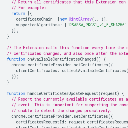
// Return all certificates that this Extension can 
// For example:
return
[{
certificateChain
:
[
new
Uint8Array
(...)],
supportedAlgorithms
:
[
'RSASSA_PKCS1_v1_5_SHA256'
}];
}
// The Extension calls this function every time the 
// certificates changes, and also once after the Ext
function
onAvailableCertificatesChanged
()
{
chrome
.
certificateProvider
.
setCertificates
({
clientCertificates
:
collectAvailableCertificates
});
}
function
handleCertificatesUpdateRequest
(
request
)
{
// Report the currently available certificates as a
// event. This is important for supporting the cas
// unable to detect the changes proactively.
chrome
.
certificateProvider
.
setCertificates
({
certificatesRequestId
:
request
.
certificatesReque
clientCertificates
:
collectAvailableCertificates