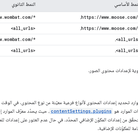
نمط الأساسي
النمط الثانوي
w
.
wombat
.
com
/
*
https:
/
/
www
.
moose
.
com
/
،
<all
_
urls>
https:
/
/
www
.
moose
.
com
/
،
w
.
wombat
.
com
/
*
<all
_
urls
،
<all
_
urls>
<all
_
urls
،
ثانوية لإعدادات محتوى الصور.
وارد تحديد إعدادات المحتوى لأنواع فرعية معيّنة من نوع المحتوى. في الوقت 
ت الموارد هو
contentSettings.plugins
، حيث يحدّد معرّف الموارد إ
لتحقّق من إعدادات المكوّن الإضافي المحدّد. في حال عدم العثور على إعدادات للم
مة للمكوّنات الإضافية.