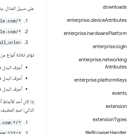
downloads
على سبيل المثال، يت
enterprise
.
device
Attributes
ple.com/*
ple.com/*
enterprise
.
hardware
Platform
all_urls>
enterprise
.
login
تؤثر ثلاثة أنواع من
enterprise
.
networking
Attributes
أحرف البدل ف
أحرف البدل 
enterprise
.
platform
Keys
أحرف البدل 
events
إذا كان أحد الأنماط 
extension
التالي: اسم المضيف،
extension
Types
e.com:*/*
file
Browser
Handler
om:123/*