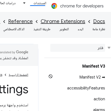
المستندات
دراسات الحال
I
Reference
Chrome Extensions
Docs
نظرة عامة
البدء
التطوير
طريقة التنفيذ
الذكاء الاصطناعي
المفضّلة، وقد تتضمّن ب
Manifest V3
الصفحة الرئيسية
cs
➡ Manifest V2
ttings
accessibility
Features
action
استخدِم واجهة برمج
alarms