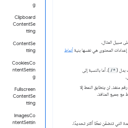
g
Clipboard
ContentSe
tting
لى سبيل المثال،
ContentSe
أنماط
tting
CookiesCo
ntentSettin
 بدل (
/*
). أما بالنسبة إلى
g
.
م منفذ، لن يتطابق النمط إلا
Fullscreen
 مع جميع المنافذ.
ContentSe
tting
ImagesCo
ntentSettin
 التي تتضمّن نمطًا أكثر تحديدًا.