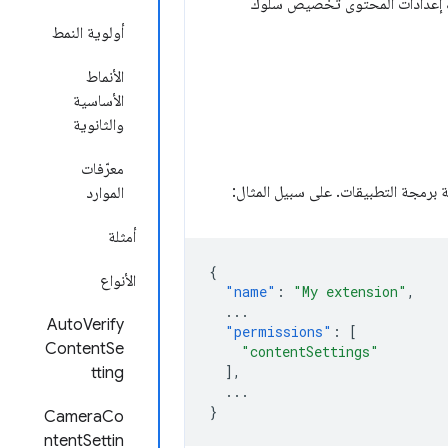
 لك إعدادات المحتوى تخصيص سلوك
أولوية النمط
الأنماط
الأساسية
والثانوية
معرّفات
 برمجة التطبيقات. على سبيل المثال:
الموارد
أمثلة
{
الأنواع
"name"
:
"My extension"
,
...
AutoVerify
"permissions"
:
[
ContentSe
"contentSettings"
],
tting
...
}
CameraCo
ntentSettin