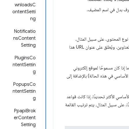
wnloadsC
 حرف بدل في اسم المضيف.
ontentSetti
ng
Notificatio
nsContent
 على نوع المحتوى. على سبيل المثال،
Setting
إلى عنوان URL المعروض في شريط العناوين. ويُطلق على عنوان URL هذا
PluginsCo
ntentSettin
ثال، يتم تحديد ما إذا كان مسموحًا لموقع إلكتروني
g
ستنادًا إلى عنوان URL لطلب HTTP (وهو عنوان URL الأساسي في هذه الحالة) بالإضافة إلى
PopupsCo
ntentSettin
لأساسي الأكثر تحديدًا. إذا كانت قواعد
g
ا. على سبيل المثال، يتم ترتيب القائمة
PpapiBrok
erContent
Setting