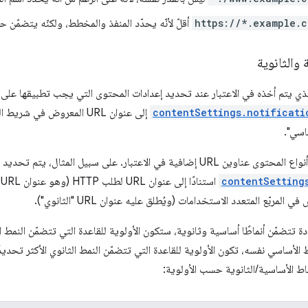
https://*.example.
أقلّ لأنّه يحدّد المنفذ والمخطط، ولكنّه يتضمّن
 والثانوية
تمد عنوان URL الذي يتم أخذه في الاعتبار عند تحديد إعدادات المحتوى التي يجب تطبيقها
contentSettings.notificati
يمكن أن تأخذ بعض أنواع المحتوى عناوين URL إضافية في الاعتبار. على سبيل الم
contentSetting
ا
دة تتضمّن أنماطًا أساسية وثانوية، ستكون الأولوية للقاعدة التي تتضمّن النمط ا
الأساسي نفسه، تكون الأولوية للقاعدة التي تتضمّن النمط الثانوي الأكثر تحديدً
نماط الأساسية/الثانوية حسب الأولوية: