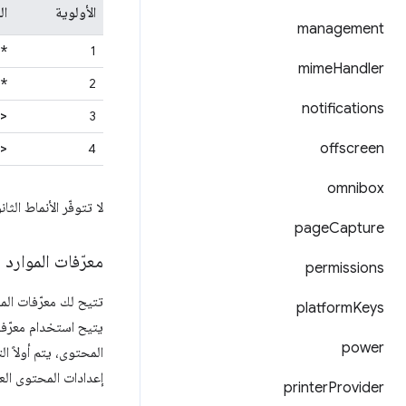
الأولوية
ال
management
*
1
mime
Handler
*
2
notifications
>
3
>
offscreen
4
omnibox
لا تتوفّر الأنماط ال
page
Capture
معرّفات الموارد
permissions
تتيح لك معرّفات الم
platform
Keys
يتيح استخدام معرّفا
power
المحتوى، يتم أولاً ا
إعدادات المحتوى العا
printer
Provider