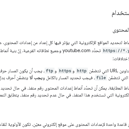
ستخدام
المحتوى
اط لتحديد المواقع الإلكترونية التي يؤثر فيها كل إعداد من إعدادات المحتوى. ع
https://*.
تحدّد youtube.com وجميع نطاقاته الفرعية. إنّ بنية أنماط إعدادات المحتوى هي نفسها بنية
اختلافات:
التي تتضمّن
http
و
https
و
ftp
، يجب أن يكون المسار حرف
file
، فيجب تحديد المسار بالكامل و
يجب ألا
يتضمّن أحرف بدل
ط المطابقة، يمكن أن تحدّد أنماط إعدادات المحتوى رقم منفذ. في حال تحديد رق
إلكترونية التي تستخدم هذا المنفذ. في حال عدم تحديد رقم منفذ، يتطابق النمط
قاعدة واحدة لإعدادات المحتوى على موقع إلكتروني معيّن، تكون الأولوية للقاعدة