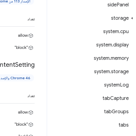
الإصدار 113 من Chrome والإصدارات الأحدث
side
Panel
storage
تعداد
system
.
cpu
allow
system
.
display
"block"
system
.
memory
ntent
Setting
system
.
storage
Chrome 46 والإصدارات الأحدث
system
Log
تعداد
tab
Capture
tab
Groups
allow
"block"
tabs