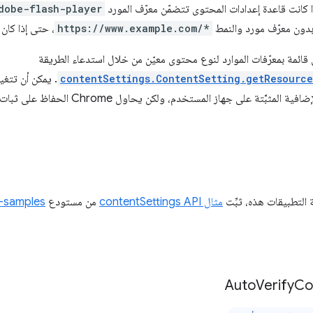
ا كانت قاعدة إعدادات المحتوى تتضمّن معرّف المورد
dobe-flash-player
بدون معرّف مورد والنمط
https://www.example.com/*
، حتى إذا كان 
ائمة بمعرّفات الموارد لنوع محتوى معيّن من خلال استدعاء الطريقة
contentSettings.ContentSetting.getResource
. يمكن أن تتغي
مجموعة المكوّنات الإضافية المثبَّتة على جها
التطبيقات هذه، ثبِّت
مثال contentSettings API
من مستودع
-samples
Auto
Verify
Co