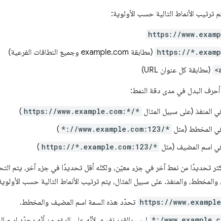
م ترتيب الأنماط التالية حسب الأولوية:
https://www.exam
https://*.exam
(مطابقة example.com وجميع النطاقات الفرعية)
<
(مطابقة كل عنوان URL)
 أحرف البدل في مدى دقة النمط:
ي المنفذ (على سبيل المثال
https://www.example.com:*/*
)
في المخطط (مثل
*://www.example.com:123/*
)
في اسم المضيف (مثل
https://*.example.com:123/*
)
أكثر تحديدًا من نمط آخر في جزء معيّن، ولكنّه أقل تحديدًا في جزء آخر، يتم التح
 والمخطط، والمنفذ. على سبيل المثال، يتم ترتيب الأنماط التالية حسب الأولوية
https://www.exampl
تحدّد هذه السمة اسم المضيف والمخطط.
*:/www.example.c
ليس بالقدر نفسه، لأنّه على الرغم من أنّه يحدّد اسم 