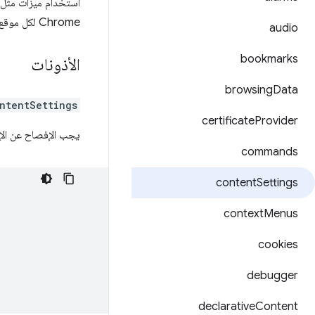
استخدام ميزات مثل 
Chrome لكل موقع إلكتروني على حدة بدلاً من تخصيصه على مستوى العالم.
audio
bookmarks
الأذونات
browsing
Data
ntentSettings
certificate
Provider
يجب الإفصاح عن ال
commands
content
Settings
context
Menus
cookies
debugger
declarative
Content