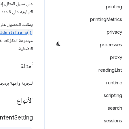
على سبيل المثال، إذ
printing
الأولوية على قاعدة 
printing
Metrics
يمكنك الحصول على ق
privacy
Identifiers()
processes
الإضافية.
proxy
أمثلة
reading
List
runtime
لتجربة واجهة برمجة 
scripting
الأنواع
search
ntent
Setting
sessions