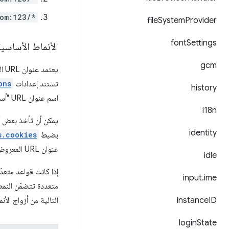
com:123/*
file
System
Provider
font
Settings
الأنماط الأساسية
gcm
يع
تستند إعدادات
ons
history
اسم عنوان URL "أساسي".
i18n
identity
بضبط
s.cookies
عنوان URL المعروض في المربّع المتعدد الاستخدامات (ويُطلق عليه عنوان URL "الثانوي").
idle
إذا كانت قواعد متعدّ
input
.
ime
متعددة تتضمّن النمط 
ID
instance
التالية من أزواج الأ
login
State