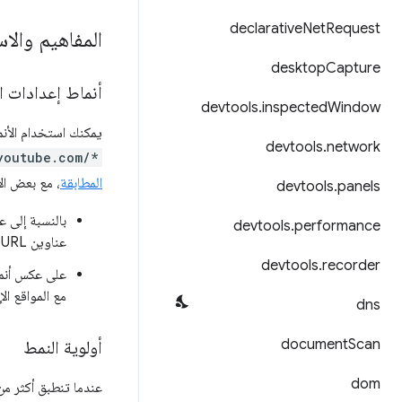
declarative
Net
Request
المفاهيم والا
desktop
Capture
أنماط إعدادات 
devtools
.
inspected
Window
يمكنك استخدام الأنم
devtools
.
network
youtube.com/*
المطابقة
، مع بعض ال
devtools
.
panels
بالنسبة إلى عناوين URL 
devtools
.
performance
عناوين URL التي تتضمّن
devtools
.
recorder
على عكس أنما
مع المواقع ال
dns
document
Scan
أولوية النمط
dom
عندما تنطبق أكثر من 