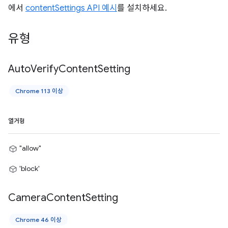
에서
contentSettings API 예시
를 설치하세요.
유형
Auto
Verify
Content
Setting
Chrome 113 이상
열거형
"allow"
'block'
Camera
Content
Setting
Chrome 46 이상