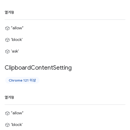
열거형
"allow"
'block'
'ask'
Clipboard
Content
Setting
Chrome 121 이상
열거형
"allow"
'block'