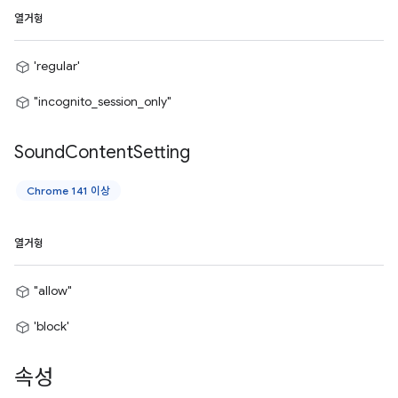
열거형
'regular'
"incognito_session_only"
Sound
Content
Setting
Chrome 141 이상
열거형
"allow"
'block'
속성