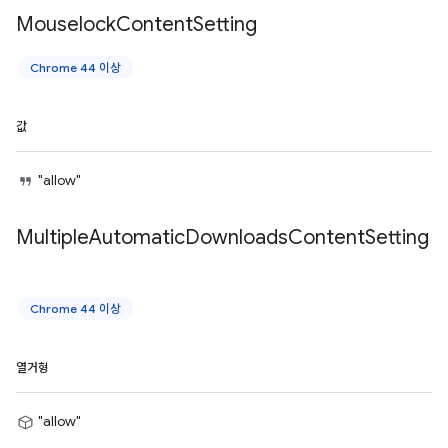
Mouselock
Content
Setting
Chrome 44 이상
값
"allow"
Multiple
Automatic
Downloads
Content
Setting
Chrome 44 이상
열거형
"allow"