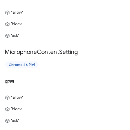
"allow"
'block'
'ask'
Microphone
Content
Setting
Chrome 46 이상
열거형
"allow"
'block'
'ask'