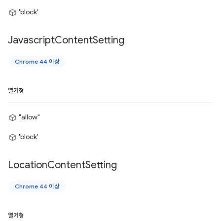
'block'
Javascript
Content
Setting
Chrome 44 이상
열거형
"allow"
'block'
Location
Content
Setting
Chrome 44 이상
열거형