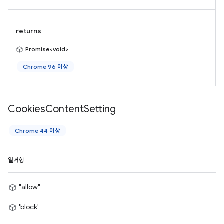
returns
Promise<void>
Chrome 96 이상
Cookies
Content
Setting
Chrome 44 이상
열거형
"allow"
'block'