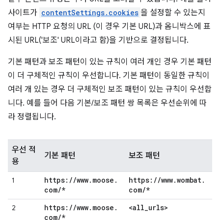
사이트가
contentSettings.cookies
을 설정할 수 있는지
여부는 HTTP 요청의 URL (이 경우 기본 URL)과 옴니박스에 표
시된 URL('보조' URL이라고 함)을 기반으로 결정됩니다.
기본 패턴과 보조 패턴이 있는 규칙이 여러 개인 경우 기본 패턴
이 더 구체적인 규칙이 우선합니다. 기본 패턴이 동일한 규칙이
여러 개 있는 경우 더 구체적인 보조 패턴이 있는 규칙이 우선합
니다. 예를 들어 다음 기본/보조 패턴 쌍 목록은 우선순위에 따
라 정렬됩니다.
우선 적
기본 패턴
보조 패턴
용
https:
/
/
www
.
moose
.
https:
/
/
www
.
wombat
.
1
com
/
*
com
/
*
https:
/
/
www
.
moose
.
<all
_
urls>
2
com
/
*