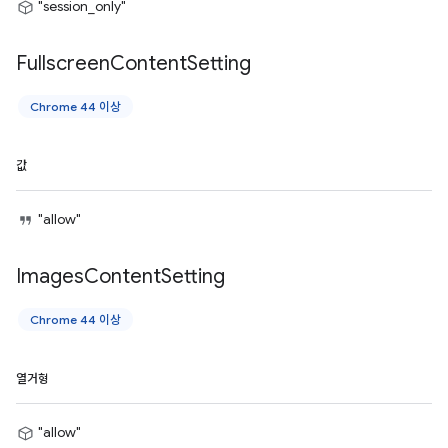
"session_only"
Fullscreen
Content
Setting
Chrome 44 이상
값
"allow"
Images
Content
Setting
Chrome 44 이상
열거형
"allow"