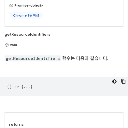
Promise<object>
Chrome 96 이상
getResourceIdentifiers
void
getResourceIdentifiers
함수는 다음과 같습니다.
() => {...}
returns