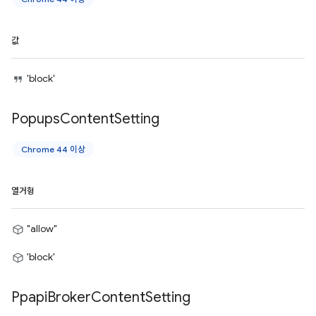
값
'block'
Popups
Content
Setting
Chrome 44 이상
열거형
"allow"
'block'
Ppapi
Broker
Content
Setting