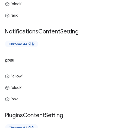
'block'
'ask'
Notifications
Content
Setting
Chrome 44 이상
열거형
"allow"
'block'
'ask'
Plugins
Content
Setting
Chrome 44 이상