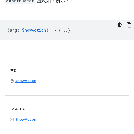
constructor
函式如下所示：
(
arg
:
ShowAction
) => {...}
arg
ShowAction
returns
ShowAction