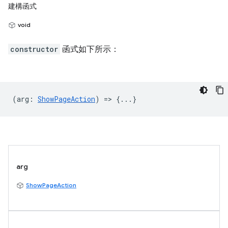
建構函式
void
constructor
函式如下所示：
(
arg
:
ShowPageAction
) => {...}
arg
ShowPageAction