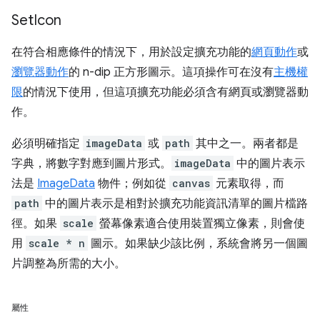
Set
Icon
在符合相應條件的情況下，用於設定擴充功能的
網頁動作
或
瀏覽器動作
的 n-dip 正方形圖示。這項操作可在沒有
主機權
限
的情況下使用，但這項擴充功能必須含有網頁或瀏覽器動
作。
必須明確指定
imageData
或
path
其中之一。兩者都是
字典，將數字對應到圖片形式。
imageData
中的圖片表示
法是
ImageData
物件；例如從
canvas
元素取得，而
path
中的圖片表示是相對於擴充功能資訊清單的圖片檔路
徑。如果
scale
螢幕像素適合使用裝置獨立像素，則會使
用
scale * n
圖示。如果缺少該比例，系統會將另一個圖
片調整為所需的大小。
屬性