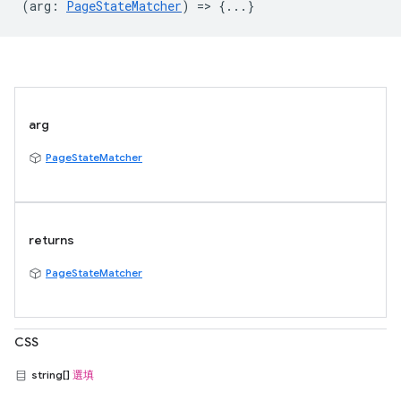
(
arg
:
PageStateMatcher
) => {...}
arg
PageStateMatcher
returns
PageStateMatcher
CSS
string[]
選填