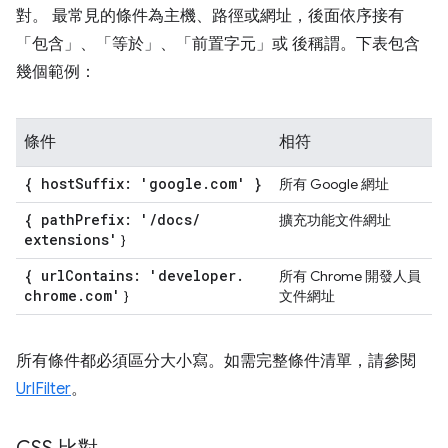
對。 最常見的條件為主機、路徑或網址，後面依序接有
「包含」、「等於」、「前置字元」或 後稱謂。下表包含
幾個範例：
條件
相符
{ host
Suffix: 'google
.
com' }
所有 Google 網址
{ path
Prefix: '
/
docs
/
擴充功能文件網址
extensions'
}
{ url
Contains: 'developer
.
所有 Chrome 開發人員
chrome
.
com'
}
文件網址
所有條件都必須區分大小寫。如需完整條件清單，請參閱
UrlFilter
。