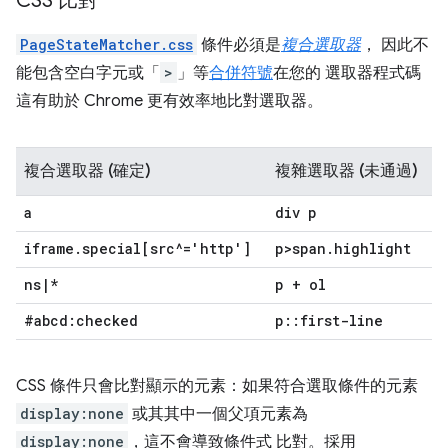
CSS 比對
PageStateMatcher.css
條件必須是
複合選取器
， 因此不
能包含空白字元或「
>
」等
合併符號
在您的 選取器程式碼
這有助於 Chrome 更有效率地比對選取器。
複合選取器 (確定)
複雜選取器 (未通過)
a
div p
iframe
.
special[src^='http']
p>span
.
highlight
ns
|
*
p + ol
#abcd:checked
p
::
first-line
CSS 條件只會比對顯示的元素：如果符合選取條件的元素
display:none
或其其中一個父項元素為
display:none
，這不會導致條件式 比對。採用