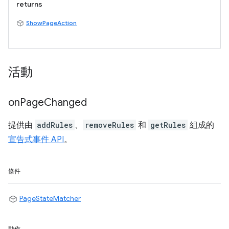
returns
ShowPageAction
活動
on
Page
Changed
提供由
addRules
、
removeRules
和
getRules
組成的
宣告式事件 API
。
條件
PageStateMatcher