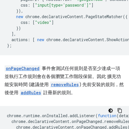
css
:
[
"input[type='password']"
]
}),
new
chrome
.
declarativeContent
.
PageStateMatcher
({
css
:
[
"video"
]
})
],
actions
:
[
new
chrome
.
declarativeContent
.
ShowActio
};
onPageChanged
事件會測試任何規則是否至少達成一項
並執行工作規則會在各個瀏覽工作階段保留。因此 擴充功
能安裝時間 (建議使用
removeRules
) 先前安裝的規則，然
後使用
addRules
註冊新的規則。
chrome
.
runtime
.
onInstalled
.
addListener
(
function
(
deta
chrome
.
declarativeContent
.
onPageChanged
.
removeRule
chrome
.
declarativeContent
.
onPageChanged
.
addRules