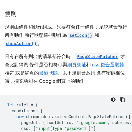
規則
規則由條件和動作組成。只要符合任一條件，系統就會執行
所有動作 執行狀態這些動作為
setIcon()
和
showAction()
。
只有在所有列出的清單都符合時，
PageStateMatcher
才
會比對網頁 條件是否相符可與
網頁網址
和
css 複合選取器
相符 或是網頁的
書籤狀態
。以下規則會啟用 含有密碼欄位
時，擴充功能在 Google 網頁上的動作：
let
rule1
=
{
conditions
:
[
new
chrome
.
declarativeContent
.
PageStateMatcher
({
pageUrl
:
{
hostSuffix
:
'.google.com'
,
schemes
:
css
:
[
"input[type='password']"
]