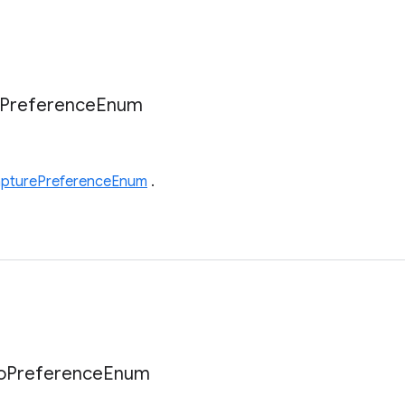
Preference
Enum
apturePreferenceEnum
.
o
Preference
Enum