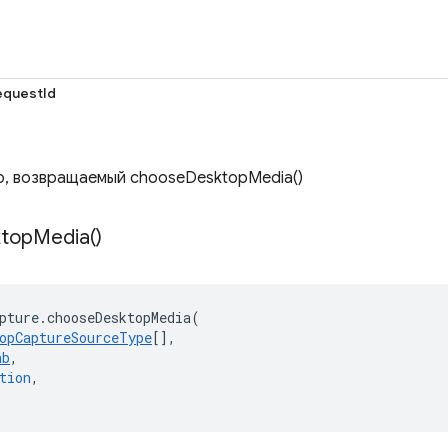
questId
, возвращаемый chooseDesktopMedia()
top
Media(
)
pture
.
chooseDesktopMedia
(
opCaptureSourceType
[],
ab
,
tion
,