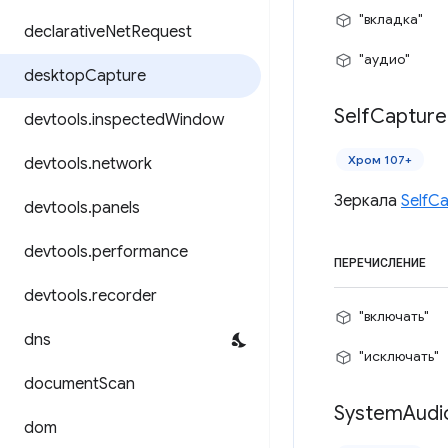
"вкладка"
declarative
Net
Request
"аудио"
desktop
Capture
Self
Capture
devtools
.
inspected
Window
Хром 107+
devtools
.
network
Зеркала
SelfC
devtools
.
panels
devtools
.
performance
ПЕРЕЧИСЛЕНИЕ
devtools
.
recorder
"включать"
dns
"исключать"
document
Scan
System
Audi
dom