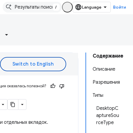
/
Войти
Содержание
Описание
Разрешения
ия оказалась полезной?
Типы
DesktopC
aptureSou
и отдельных вкладок.
rceType