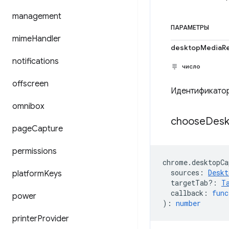
management
ПАРАМЕТРЫ
mime
Handler
desktopMediaRe
notifications
число
offscreen
Идентификатор
omnibox
choose
Desk
page
Capture
permissions
chrome
.
desktopCa
sources
:
Deskt
platform
Keys
targetTab?
:
T
callback
:
func
power
)
:
number
printer
Provider