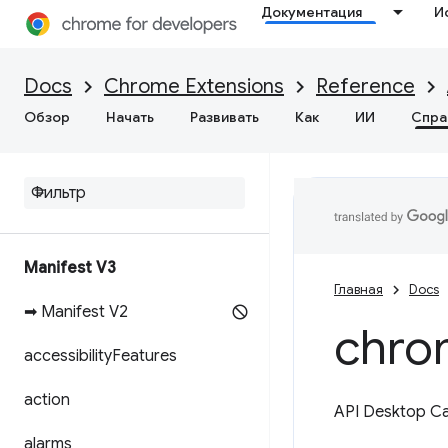
Документация
И
Docs
Chrome Extensions
Reference
Обзор
Начать
Развивать
Как
ИИ
Спра
Manifest V3
Главная
Docs
➡ Manifest V2
chro
accessibility
Features
action
API Desktop C
alarms