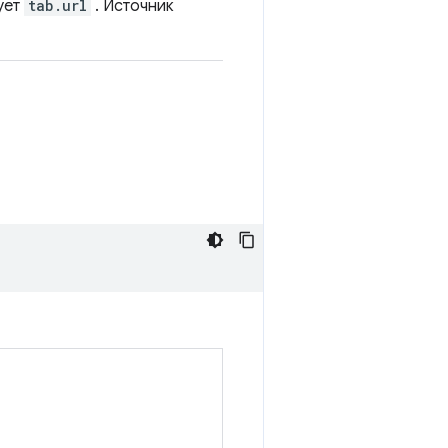
ует
tab.url
. Источник