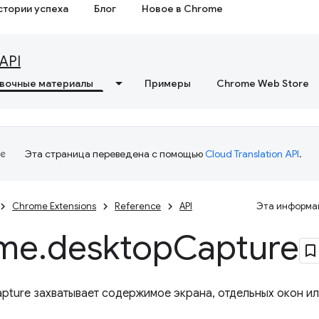
стории успеха
Блог
Новое в Chrome
API
вочные материалы
Примеры
Chrome Web Store
Эта страница переведена с помощью
Cloud Translation API
.
Chrome Extensions
Reference
API
Эта информац
me
.
desktop
Capture
apture захватывает содержимое экрана, отдельных окон ил