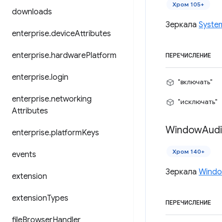
Хром 105+
downloads
Зеркала
Syste
enterprise
.
device
Attributes
enterprise
.
hardware
Platform
ПЕРЕЧИСЛЕНИЕ
enterprise
.
login
"включать"
enterprise
.
networking
"исключать"
Attributes
Window
Aud
enterprise
.
platform
Keys
Хром 140+
events
Зеркала
Windo
extension
extension
Types
ПЕРЕЧИСЛЕНИЕ
file
Browser
Handler