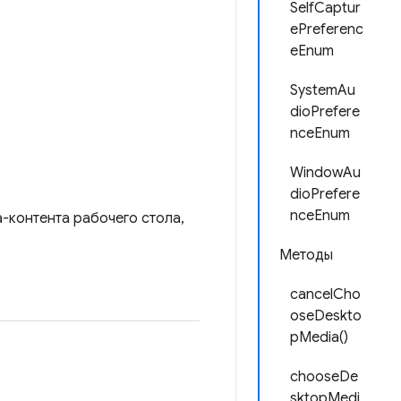
SelfCaptur
ePreferenc
eEnum
SystemAu
dioPrefere
nceEnum
WindowAu
dioPrefere
nceEnum
-контента рабочего стола,
Методы
cancelCho
oseDeskto
pMedia()
chooseDe
sktopMedi