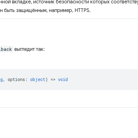
нной вкладке, источник безопасности которых соответств
н быть защищённым, например, HTTPS.
lback
выглядит так:
ng
,
options
:
object
) =>
void