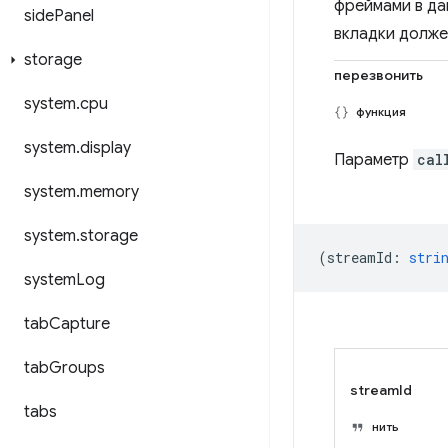
фреймами в да
side
Panel
вкладки долже
storage
перезвонить
system
.
cpu
функция
system
.
display
Параметр
cal
system
.
memory
system
.
storage
(
streamId
:
stri
system
Log
tab
Capture
tab
Groups
streamId
tabs
нить