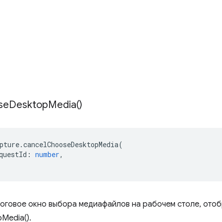
se
Desktop
Media(
)
pture
.
cancelChooseDesktopMedia
(
questId
:
number
,
оговое окно выбора медиафайлов на рабочем столе, от
Media().