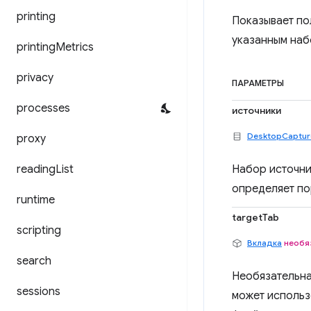
printing
Показывает по
указанным наб
printing
Metrics
privacy
ПАРАМЕТРЫ
processes
источники
DesktopCaptur
proxy
reading
List
Набор источни
определяет по
runtime
targetTab
scripting
Вкладка
необя
search
Необязательна
sessions
может использ