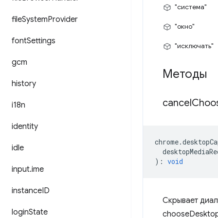
"система"
file
System
Provider
"окно"
font
Settings
"исключать"
gcm
Методы
history
cancel
Choo
i18n
identity
chrome
.
desktopCa
idle
desktopMediaRe
)
:
void
input
.
ime
instance
ID
Скрывает диал
login
State
chooseDesktop