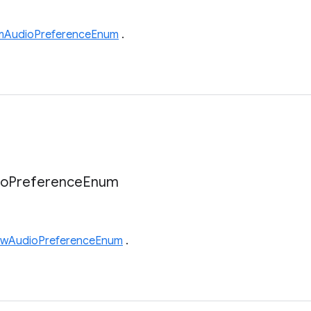
mAudioPreferenceEnum
.
io
Preference
Enum
wAudioPreferenceEnum
.