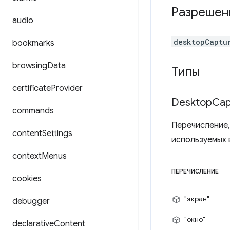
Разрешен
audio
desktopCaptu
bookmarks
browsing
Data
Типы
certificate
Provider
Desktop
Cap
commands
Перечисление,
content
Settings
используемых 
context
Menus
ПЕРЕЧИСЛЕНИЕ
cookies
"экран"
debugger
"окно"
declarative
Content