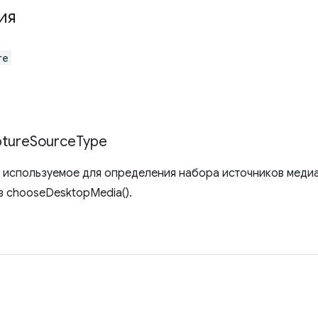
ия
re
ture
Source
Type
 используемое для определения набора источников медиа
в chooseDesktopMedia().