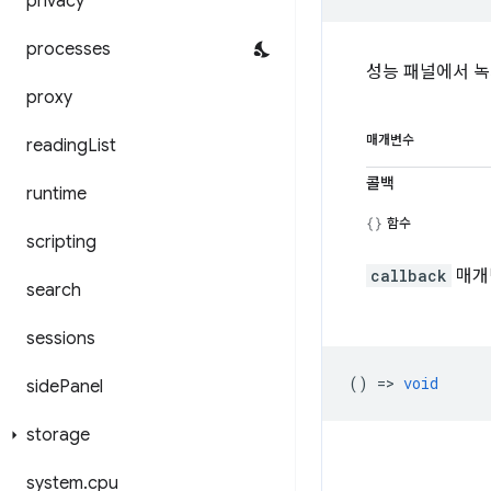
privacy
processes
성능 패널에서 녹
proxy
매개변수
reading
List
콜백
runtime
함수
scripting
callback
매개
search
sessions
() =>
void
side
Panel
storage
system
.
cpu