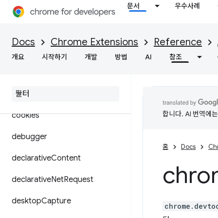
문서
우수사례
browsingData
certificateProvider
Docs
Chrome Extensions
Reference
commands
개요
시작하기
개발
방법
AI
참조
content
Settings
context
Menus
합니다. AI 번역에
cookies
debugger
홈
Docs
Ch
declarative
Content
chro
declarative
Net
Request
desktop
Capture
chrome.devto