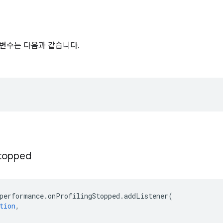
변수는 다음과 같습니다.
topped
performance
.
onProfilingStopped
.
addListener
(
tion
,