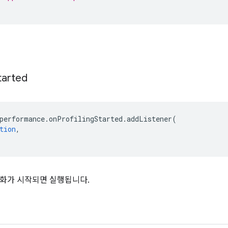
tarted
performance
.
onProfilingStarted
.
addListener
(
tion
,
화가 시작되면 실행됩니다.