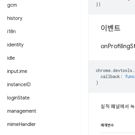
})
gcm
history
이벤트
i18n
identity
on
Profiling
S
idle
chrome
.
devtools
.
input
.
ime
callback
:
func
)
instance
ID
login
State
실적 패널에서 녹
management
mime
Handler
매개변수