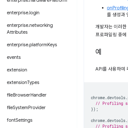
enterprise
.
hardware
Platform
onProfili
enterprise
.
login
를 생성과 
enterprise
.
networking
개발자는 이러한
Attributes
프로파일링 중에 
enterprise
.
platform
Keys
예
events
API를 사용하여
extension
extension
Types
file
Browser
Handler
chrome
.
devtools
.
// Profiling s
file
System
Provider
});
font
Settings
chrome
.
devtools
.
// Profiling s