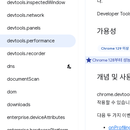
다.
devtools
.
inspected
Window
Developer T
devtools
.
network
devtools
.
panels
가용성
devtools
.
performance
Chrome 129 이상
devtools
.
recorder
Chrome 128부터 
dns
개념 및 사
document
Scan
dom
chrome.devto
작용할 수 있습니
downloads
다음 두 가지 이
enterprise
.
device
Attributes
onProfili