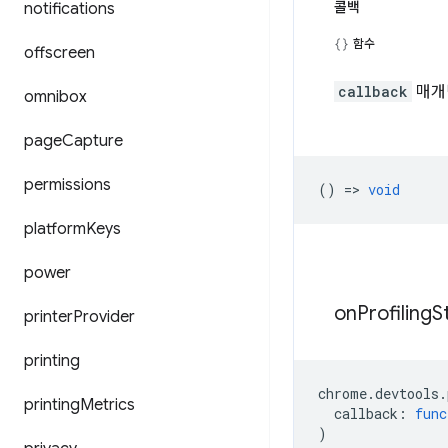
콜백
notifications
함수
offscreen
callback
매개
omnibox
page
Capture
permissions
() =>
void
platform
Keys
power
on
Profiling
S
printer
Provider
printing
chrome
.
devtools
.
printing
Metrics
callback
:
func
)