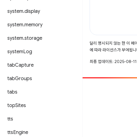
system
.
display
system
.
memory
system
.
storage
달리 명시되지 않는 한 이 
에 따라 라이선스가 부여됩니
system
Log
최종 업데이트: 2025-08-11
tab
Capture
tab
Groups
참여
tabs
버그 신고
top
Sites
공개된 문제 보기
tts
tts
Engine