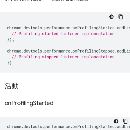
chrome
.
devtools
.
performance
.
onProfilingStarted
.
addLi
// Profiling started listener implementation
});
chrome
.
devtools
.
performance
.
onProfilingStopped
.
addLi
// Profiling stopped listener implementation
})
活動
on
Profiling
Started
chrome
.
devtools
.
performance
.
onProfilingStarted
.
addLi