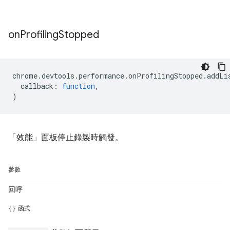
on
Profiling
Stopped
chrome
.
devtools
.
performance
.
onProfilingStopped
.
addLi
callback
:
function
,
)
「效能」面板停止錄製時觸發。
參數
回呼
函式