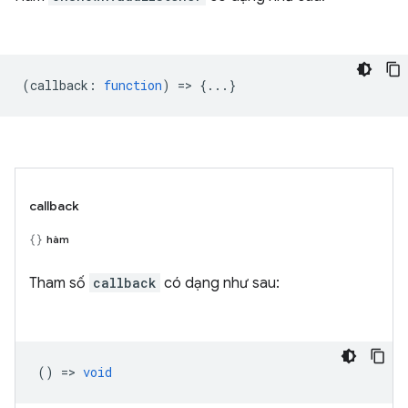
(
callback
:
function
) => {...}
callback
hàm
Tham số
callback
có dạng như sau:
() =>
void