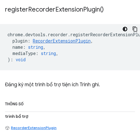
register
Recorder
Extension
Plugin(
)
chrome
.
devtools
.
recorder
.
registerRecorderExtensionPl
plugin
:
RecorderExtensionPlugin
,
name
:
string
,
mediaType
:
string
,
)
:
void
Đăng ký một trình bổ trợ tiện ích Trình ghi.
THÔNG SỐ
trình bổ trợ
RecorderExtensionPlugin