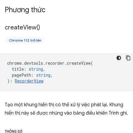
Phương thức
create
View(
)
Chrome 112 trở lên
chrome
.
devtools
.
recorder
.
createView
(
title
:
string
,
pagePath
:
string
,
)
:
RecorderView
Tạo một khung hiển thị có thể xử lý việc phát lại. Khung
hiển thị này sẽ được nhúng vào bảng điều khiển Trình ghi.
THÔNG SỐ