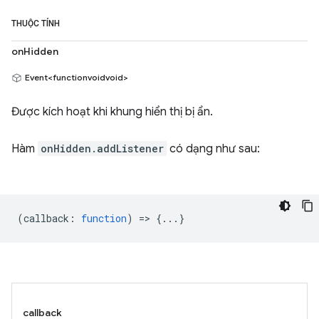
THUỘC TÍNH
onHidden
Event<functionvoidvoid>
Được kích hoạt khi khung hiển thị bị ẩn.
Hàm
onHidden.addListener
có dạng như sau:
(
callback
:
function
) => {...}
callback