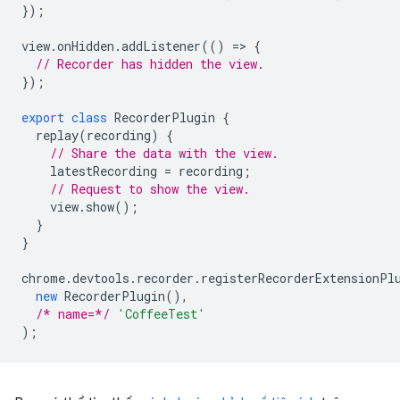
});
view
.
onHidden
.
addListener
(()
=
>
{
// Recorder has hidden the view.
});
export
class
RecorderPlugin
{
replay
(
recording
)
{
// Share the data with the view.
latestRecording
=
recording
;
// Request to show the view.
view
.
show
();
}
}
chrome
.
devtools
.
recorder
.
registerRecorderExtensionPl
new
RecorderPlugin
(),
/* name=*/
'CoffeeTest'
);