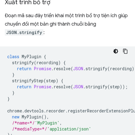
Xuất trình bổ trợ
Đoạn mã sau đây triển khai một trình bổ trợ tiện ích giúp
chuyển đổi một bản ghi thành chuỗi bằng
JSON.stringify
:
class
MyPlugin
{
stringify
(
recording
)
{
return
Promise
.
resolve
(
JSON
.
stringify
(
recording
)
}
stringifyStep
(
step
)
{
return
Promise
.
resolve
(
JSON
.
stringify
(
step
));
}
}
chrome
.
devtools
.
recorder
.
registerRecorderExtensionPl
new
MyPlugin
(),
/*name=*/
'MyPlugin'
,
/*mediaType=*/
'application/json'
);