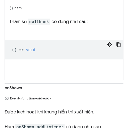
hàm
Tham số
callback
có dạng như sau:
() =>
void
onShown
Event<functionvoidvoid>
Được kích hoạt khi khung hiển thị xuất hiện.
Hàm
onShown.addListener
có dạng như sau: