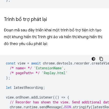
Trình bổ trợ phát lại
Đoạn mã sau đây triển khai một trình bổ trợ tiện ích tạo
một khung hiển thị Trình ghi ảo và hiển thị khung hiển thị
đó theo yêu cầu phát lại:
const
view
=
await
chrome
.
devtools
.
recorder
.
createVi
/* name= */
'ExtensionName'
,
/* pagePath= */
'Replay.html'
);
let
latestRecording
;
view
.
onShown
.
addListener
(()
=
>
{
// Recorder has shown the view. Send additional dat
chrome
.
runtime
.
sendMessage
(
JSON
.
stringify
(
latestRe