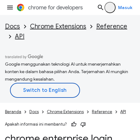
Masuk
Docs
Chrome Extensions
Reference
API
Google menggunakan teknologi AI untuk menerjemahkan
konten ke dalam bahasa pilihan Anda. Terjemahan AI mungkin
mengandung kesalahan.
Beranda
Docs
Chrome Extensions
Reference
API
Apakah informasi ini membantu?
chrome
.
enterprise
.
login