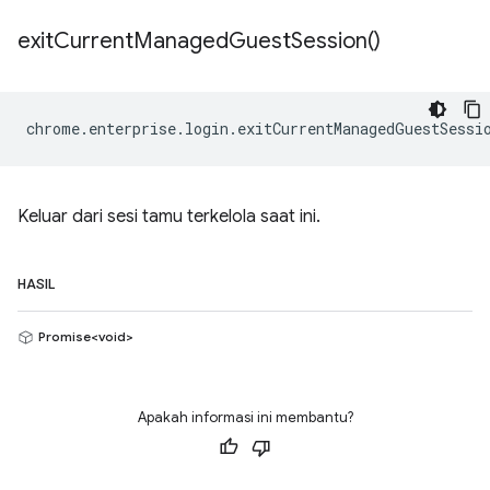
exit
Current
Managed
Guest
Session(
)
chrome
.
enterprise
.
login
.
exitCurrentManagedGuestSessi
Keluar dari sesi tamu terkelola saat ini.
HASIL
Promise<void>
Apakah informasi ini membantu?