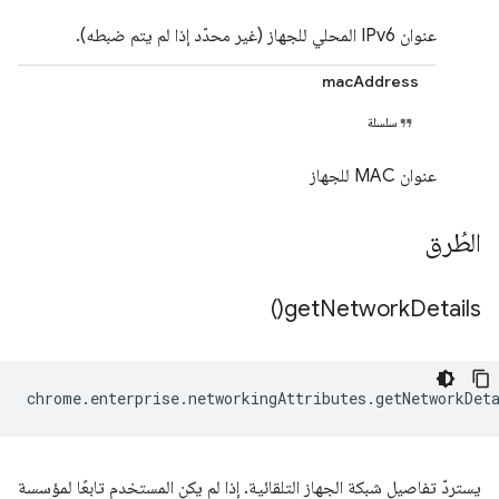
عنوان IPv6 المحلي للجهاز (غير محدّد إذا لم يتم ضبطه).
macAddress
سلسلة
عنوان MAC للجهاز
الطُرق
)
get
Network
Details(
chrome
.
enterprise
.
networkingAttributes
.
getNetworkDet
يستردّ تفاصيل شبكة الجهاز التلقائية. إذا لم يكن المستخدم تابعًا لمؤسسة