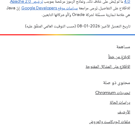
4.0‏
ما لم يُنصّ على خلاف ذلك، ونماذج الرموز مرخّصة بموجب
ترخيص Apache 2.0‏
.
للاطّلاع على التفاصيل، يُرجى مراجعة
سياسات موقع Google Developers‏
. إنّ Java
هي علامة تجارية مسجَّلة لشركة Oracle و/أو شركائها التابعين.
تاريخ التعديل الأخير: 2026-01-08 (حسب التوقيت العالمي المتفَّق عليه)
مساهمة
الإبلاغ عن خطأ
الاطّلاع على المشاكل المفتوحة
محتوى ذو صلة
تحديثات Chromium
دراسات الحالة
الأرشيف
ملفات البودكاست والعروض