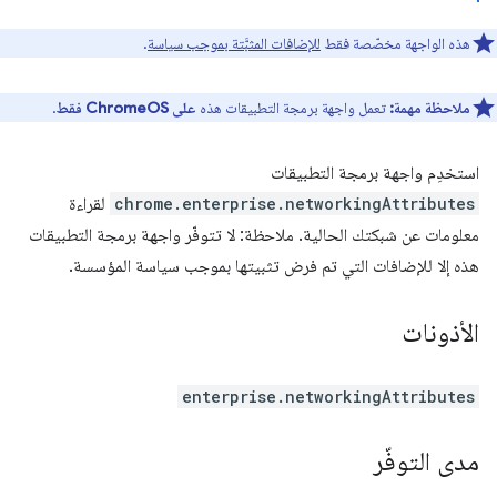
هذه الواجهة مخصّصة فقط
للإضافات المثبَّتة بموجب سياسة
.
ملاحظة مهمة:
تعمل واجهة برمجة التطبيقات هذه
على ChromeOS فقط
.
استخدِم واجهة برمجة التطبيقات
chrome.enterprise.networkingAttributes
لقراءة
معلومات عن شبكتك الحالية. ملاحظة: لا تتوفّر واجهة برمجة التطبيقات
هذه إلا للإضافات التي تم فرض تثبيتها بموجب سياسة المؤسسة.
الأذونات
enterprise.networkingAttributes
مدى التوفّر