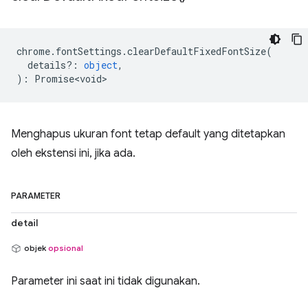
chrome
.
fontSettings
.
clearDefaultFixedFontSize
(
details?
:
object
,
)
:
Promise<void>
Menghapus ukuran font tetap default yang ditetapkan
oleh ekstensi ini, jika ada.
PARAMETER
detail
objek
opsional
Parameter ini saat ini tidak digunakan.