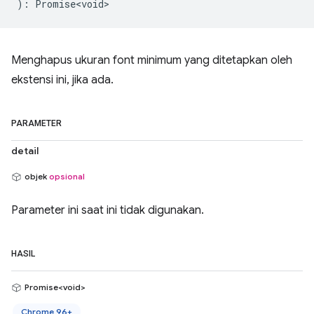
)
:
Promise<void>
Menghapus ukuran font minimum yang ditetapkan oleh
ekstensi ini, jika ada.
PARAMETER
detail
objek
opsional
Parameter ini saat ini tidak digunakan.
HASIL
Promise<void>
Chrome 96+