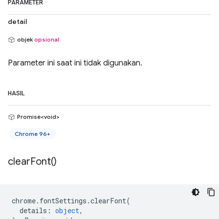
PARAMETER
detail
objek
opsional
Parameter ini saat ini tidak digunakan.
HASIL
Promise<void>
Chrome 96+
clear
Font(
)
chrome
.
fontSettings
.
clearFont
(
details
:
object
,