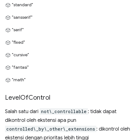
"standard"
"sansserif"
"serif"
"fixed"
"cursive"
"fantasi"
"math"
Level
Of
Control
Salah satu dari
not\_controllable
: tidak dapat
dikontrol oleh ekstensi apa pun
controlled\_by\_other\_extensions
: dikontrol oleh
ekstensi dengan prioritas lebih tinggi