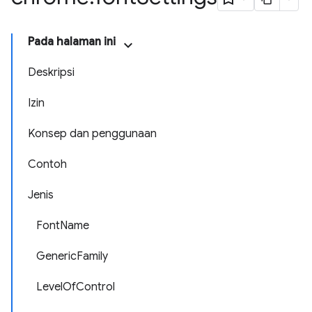
Pada halaman ini
Deskripsi
Izin
Konsep dan penggunaan
Contoh
Jenis
FontName
GenericFamily
LevelOfControl