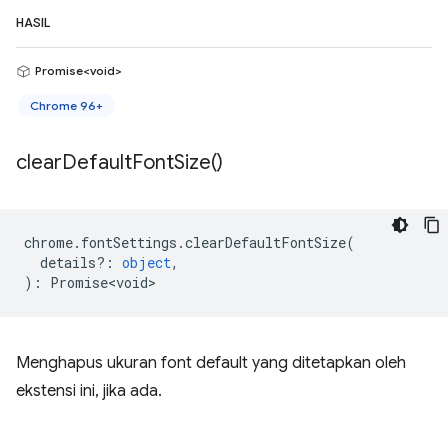
HASIL
Promise<void>
Chrome 96+
clear
Default
Font
Size(
)
chrome
.
fontSettings
.
clearDefaultFontSize
(
details?
:
object
,
)
:
Promise<void>
Menghapus ukuran font default yang ditetapkan oleh
ekstensi ini, jika ada.