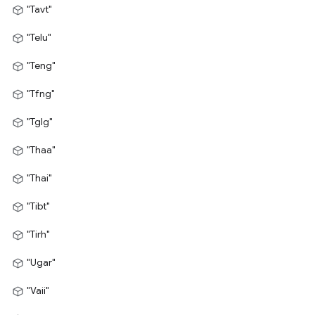
"Tavt"
"Telu"
"Teng"
"Tfng"
"Tglg"
"Thaa"
"Thai"
"Tibt"
"Tirh"
"Ugar"
"Vaii"