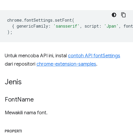
chrome
.
fontSettings
.
setFont
(
{
genericFamily
:
'sansserif'
,
script
:
'Jpan'
,
font
);
Untuk mencoba API ini, instal
contoh API fontSettings
dari repositori
chrome-extension-samples
.
Jenis
Font
Name
Mewakili nama font.
PROPERTI