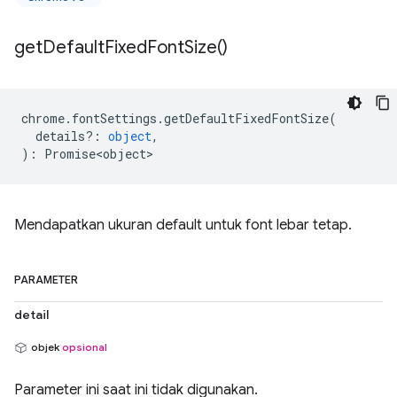
get
Default
Fixed
Font
Size(
)
chrome
.
fontSettings
.
getDefaultFixedFontSize
(
details?
:
object
,
)
:
Promise<object>
Mendapatkan ukuran default untuk font lebar tetap.
PARAMETER
detail
objek
opsional
Parameter ini saat ini tidak digunakan.