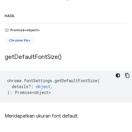
HASIL
Promise<object>
Chrome 96+
get
Default
Font
Size(
)
chrome
.
fontSettings
.
getDefaultFontSize
(
details?
:
object
,
)
:
Promise<object>
Mendapatkan ukuran font default.