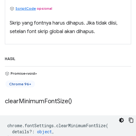
ScriptCode
opsional
Skrip yang fontnya harus dihapus. Jika tidak diisi,
setelan font skrip global akan dihapus.
HASIL
Promise<void>
Chrome 96+
clear
Minimum
Font
Size(
)
chrome
.
fontSettings
.
clearMinimumFontSize
(
details?
:
object
,