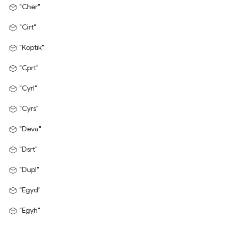
"Cher"
"Cirt"
"Koptik"
"Cprt"
"Cyrl"
"Cyrs"
"Deva"
"Dsrt"
"Dupl"
"Egyd"
"Egyh"