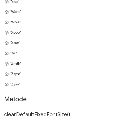
"Visp"
"Wara"
"Wole"
"Xpeo"
"Xsux"
"Yiii"
"Zmth"
"Zsym"
"Zyyy"
Metode
clear
Default
Fixed
Font
Size(
)