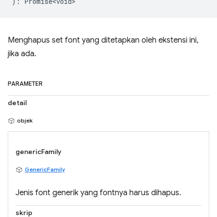
)
:
Promise<void>
Menghapus set font yang ditetapkan oleh ekstensi ini,
jika ada.
PARAMETER
detail
objek
genericFamily
GenericFamily
Jenis font generik yang fontnya harus dihapus.
skrip