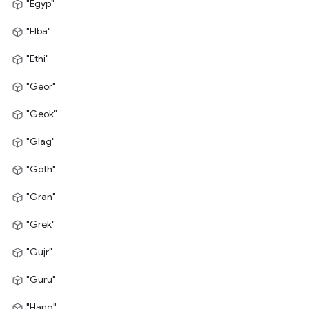
"Egyp"
"Elba"
"Ethi"
"Geor"
"Geok"
"Glag"
"Goth"
"Gran"
"Grek"
"Gujr"
"Guru"
"Hang"