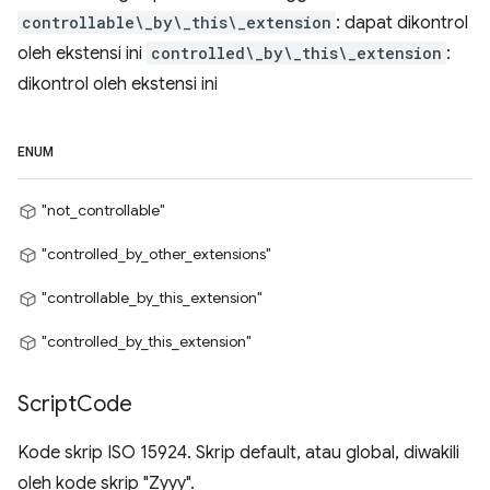
controllable\_by\_this\_extension
: dapat dikontrol
oleh ekstensi ini
controlled\_by\_this\_extension
:
dikontrol oleh ekstensi ini
ENUM
"not_controllable"
"controlled_by_other_extensions"
"controllable_by_this_extension"
"controlled_by_this_extension"
Script
Code
Kode skrip ISO 15924. Skrip default, atau global, diwakili
oleh kode skrip "Zyyy".