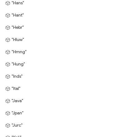
"Hans"
"Hant"
"Hebr"
"Hluw"
"Hmng"
"Hung"
"Inds"
"Ital"
"Java"
"Jpan"
"Jurc"