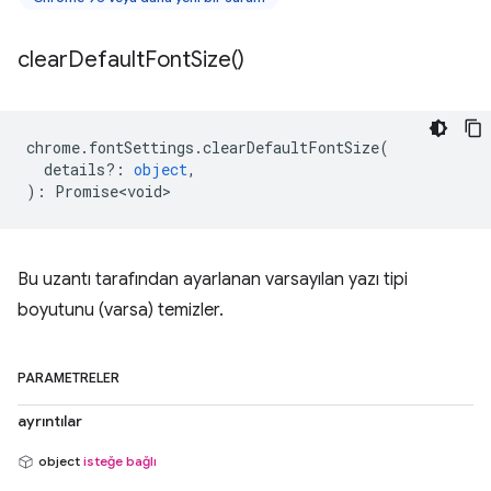
clear
Default
Font
Size(
)
chrome
.
fontSettings
.
clearDefaultFontSize
(
details?
:
object
,
)
:
Promise<void>
Bu uzantı tarafından ayarlanan varsayılan yazı tipi
boyutunu (varsa) temizler.
PARAMETRELER
ayrıntılar
object
isteğe bağlı