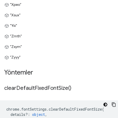
"Xpeo"
"Xsux"
"Yiii"
"Zmth"
"Zsym"
"Zyyy"
Yöntemler
clear
Default
Fixed
Font
Size(
)
chrome
.
fontSettings
.
clearDefaultFixedFontSize
(
details?
:
object
,