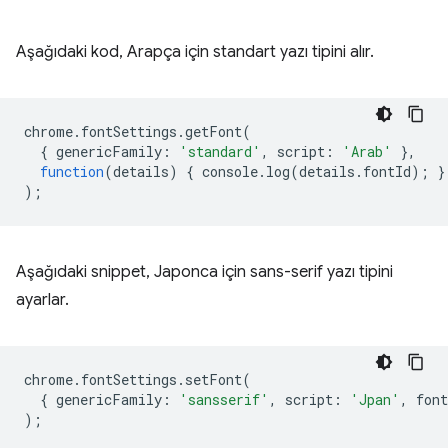
Aşağıdaki kod, Arapça için standart yazı tipini alır.
chrome
.
fontSettings
.
getFont
(
{
genericFamily
:
'standard'
,
script
:
'Arab'
},
function
(
details
)
{
console
.
log
(
details
.
fontId
);
}
);
Aşağıdaki snippet, Japonca için sans-serif yazı tipini
ayarlar.
chrome
.
fontSettings
.
setFont
(
{
genericFamily
:
'sansserif'
,
script
:
'Jpan'
,
font
);