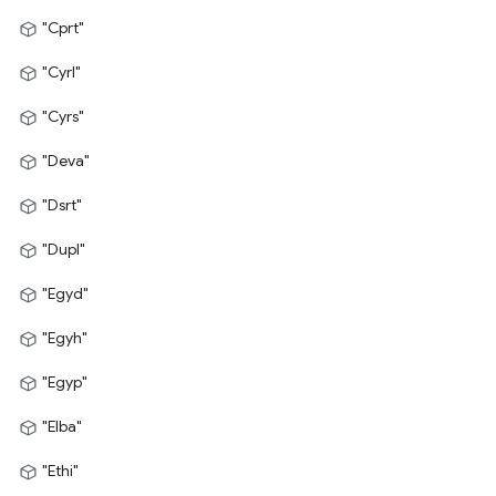
"Cprt"
"Cyrl"
"Cyrs"
"Deva"
"Dsrt"
"Dupl"
"Egyd"
"Egyh"
"Egyp"
"Elba"
"Ethi"