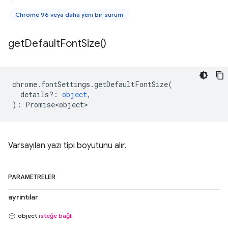
Chrome 96 veya daha yeni bir sürüm
get
Default
Font
Size(
)
chrome
.
fontSettings
.
getDefaultFontSize
(
details?
:
object
,
)
:
Promise<object>
Varsayılan yazı tipi boyutunu alır.
PARAMETRELER
ayrıntılar
object
isteğe bağlı