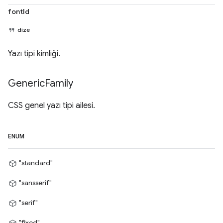
fontId
dize
Yazı tipi kimliği.
Generic
Family
CSS genel yazı tipi ailesi.
ENUM
"standard"
"sansserif"
"serif"
"fixed"