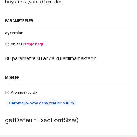
boyutunu (varsa) temizler.
PARAMETRELER
ayrıntılar
object
isteğe bağlı
Bu parametre şu anda kullanılmamaktadır.
İADELER
Promise<void>
Chrome 96 veya daha yeni bir sürüm
get
Default
Fixed
Font
Size(
)