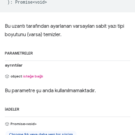
)
:
Promise<void>
Bu uzantı tarafından ayarlanan varsayılan sabit yazı tipi
boyutunu (varsa) temizler.
PARAMETRELER
ayrıntılar
object
isteğe bağlı
Bu parametre şu anda kullanılmamaktadır.
İADELER
Promise<void>
Chrome 96 veya daha yeni bir sürüm