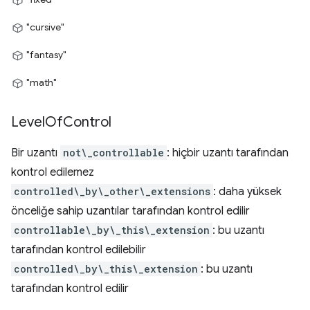
"cursive"
"fantasy"
"math"
Level
Of
Control
Bir uzantı
not\_controllable
: hiçbir uzantı tarafından
kontrol edilemez
controlled\_by\_other\_extensions
: daha yüksek
önceliğe sahip uzantılar tarafından kontrol edilir
controllable\_by\_this\_extension
: bu uzantı
tarafından kontrol edilebilir
controlled\_by\_this\_extension
: bu uzantı
tarafından kontrol edilir