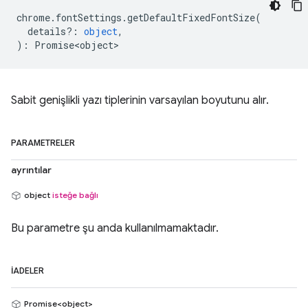
chrome
.
fontSettings
.
getDefaultFixedFontSize
(
details?
:
object
,
)
:
Promise<object>
Sabit genişlikli yazı tiplerinin varsayılan boyutunu alır.
PARAMETRELER
ayrıntılar
object
isteğe bağlı
Bu parametre şu anda kullanılmamaktadır.
İADELER
Promise<object>