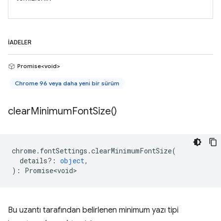
İADELER
Promise<void>
Chrome 96 veya daha yeni bir sürüm
clear
Minimum
Font
Size(
)
chrome
.
fontSettings
.
clearMinimumFontSize
(
details?
:
object
,
)
:
Promise<void>
Bu uzantı tarafından belirlenen minimum yazı tipi