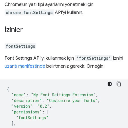
Chrome'un yazı tipi ayarlarını yönetmek için
chrome.fontSettings
API'yi kullanın.
İzinler
fontSettings
Font Settings API'yi kullanmak için
"fontSettings"
iznini
uzantı manifestinde
belirtmeniz gerekir. Örneğin:
{
"name"
:
"My Font Settings Extension"
,
"description"
:
"Customize your fonts"
,
"version"
:
"0.2"
,
"permissions"
:
[
"fontSettings"
],