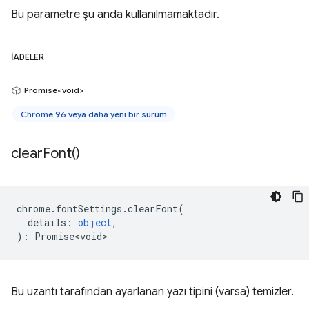
Bu parametre şu anda kullanılmamaktadır.
İADELER
Promise<void>
Chrome 96 veya daha yeni bir sürüm
clear
Font(
)
chrome
.
fontSettings
.
clearFont
(
details
:
object
,
)
:
Promise<void>
Bu uzantı tarafından ayarlanan yazı tipini (varsa) temizler.