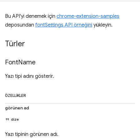
Bu API'yi denemek için
chrome-extension-samples
deposundan
fontSettings API örneğini
yükleyin.
Türler
Font
Name
Yazı tipi adını gösterir.
ÖZELLIKLER
görünen ad
dize
Yazı tipinin görünen adı.