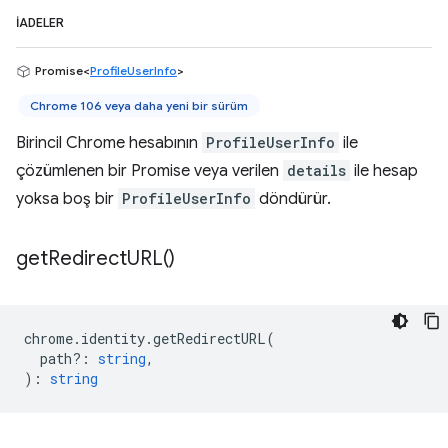
İADELER
Promise<
ProfileUserInfo
>
Chrome 106 veya daha yeni bir sürüm
Birincil Chrome hesabının
ProfileUserInfo
ile
çözümlenen bir Promise veya verilen
details
ile hesap
yoksa boş bir
ProfileUserInfo
döndürür.
get
Redirect
URL(
)
chrome
.
identity
.
getRedirectURL
(
path?
:
string
,
)
:
string