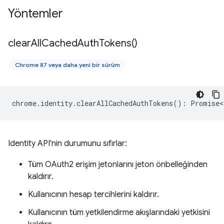
Yöntemler
clear
All
Cached
Auth
Tokens(
)
Chrome 87 veya daha yeni bir sürüm
chrome
.
identity
.
clearAllCachedAuthTokens
()
:
Promise<
Identity API'nin durumunu sıfırlar:
Tüm OAuth2 erişim jetonlarını jeton önbelleğinden
kaldırır.
Kullanıcının hesap tercihlerini kaldırır.
Kullanıcının tüm yetkilendirme akışlarındaki yetkisini