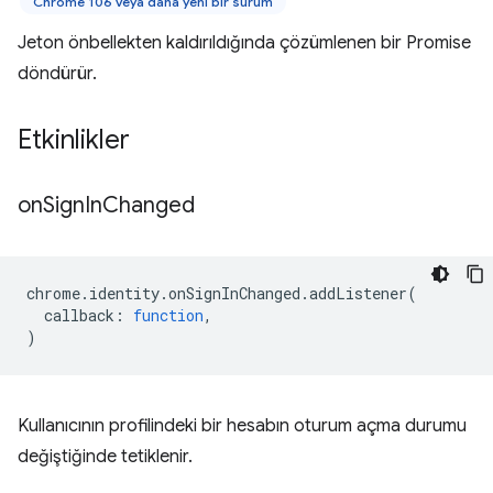
Chrome 106 veya daha yeni bir sürüm
Jeton önbellekten kaldırıldığında çözümlenen bir Promise
döndürür.
Etkinlikler
on
Sign
In
Changed
chrome
.
identity
.
onSignInChanged
.
addListener
(
callback
:
function
,
)
Kullanıcının profilindeki bir hesabın oturum açma durumu
değiştiğinde tetiklenir.