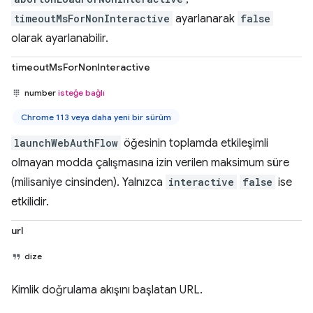
timeoutMsForNonInteractive
ayarlanarak
false
olarak ayarlanabilir.
timeoutMsForNonInteractive
number
isteğe bağlı
Chrome 113 veya daha yeni bir sürüm
launchWebAuthFlow
öğesinin toplamda etkileşimli
olmayan modda çalışmasına izin verilen maksimum süre
(milisaniye cinsinden). Yalnızca
interactive
false
ise
etkilidir.
url
dize
Kimlik doğrulama akışını başlatan URL.