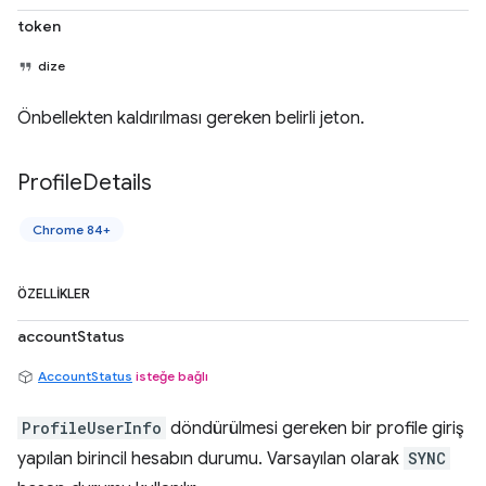
token
dize
Önbellekten kaldırılması gereken belirli jeton.
Profile
Details
Chrome 84+
ÖZELLIKLER
accountStatus
AccountStatus
isteğe bağlı
ProfileUserInfo
döndürülmesi gereken bir profile giriş
yapılan birincil hesabın durumu. Varsayılan olarak
SYNC