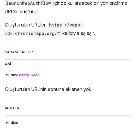
launchWebAuthFlow
içinde kullanılacak bir yönlendirme
URL'si oluşturur.
Oluşturulan URL'ler,
https://<app-
id>.chromiumapp.org/*
kalıbıyla eşleşir.
PARAMETRELER
yol
dize
isteğe bağlı
Oluşturulan URL'nin sonuna eklenen yol.
İADELER
dize