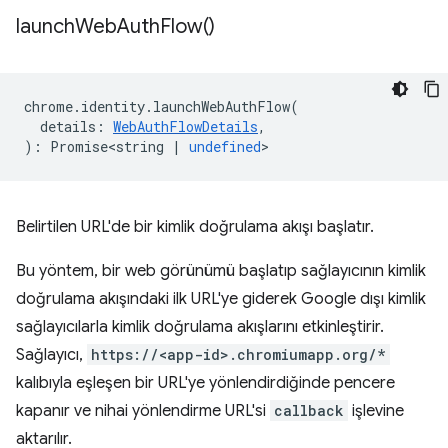
launch
Web
Auth
Flow(
)
chrome
.
identity
.
launchWebAuthFlow
(
details
:
WebAuthFlowDetails
,
)
:
Promise<string
|
undefined
>
Belirtilen URL'de bir kimlik doğrulama akışı başlatır.
Bu yöntem, bir web görünümü başlatıp sağlayıcının kimlik
doğrulama akışındaki ilk URL'ye giderek Google dışı kimlik
sağlayıcılarla kimlik doğrulama akışlarını etkinleştirir.
Sağlayıcı,
https://<app-id>.chromiumapp.org/*
kalıbıyla eşleşen bir URL'ye yönlendirdiğinde pencere
kapanır ve nihai yönlendirme URL'si
callback
işlevine
aktarılır.