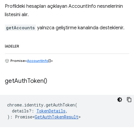
Profildeki hesapları açıklayan AccountInfo nesnelerinin
listesini alır.
getAccounts
yalnızca geliştirme kanalında desteklenir.
İADELER
Promise<
AccountInfo
[]>
get
Auth
Token(
)
chrome
.
identity
.
getAuthToken
(
details?
:
TokenDetails
,
)
:
Promise<
GetAuthTokenResult
>