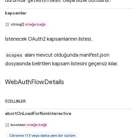
durumda
getAuthToken
başarısızlık döndürür.
kapsamlar
string[]
isteğe bağlı
İstenecek OAuth2 kapsamlarının listesi.
scopes
alanı mevcut olduğunda manifest.json
dosyasında belirtilen kapsam listesini geçersiz kılar.
Web
Auth
Flow
Details
ÖZELLIKLER
abortOnLoadForNonInteractive
boolean
isteğe bağlı
Chrome 113 veya daha yeni bir sürüm