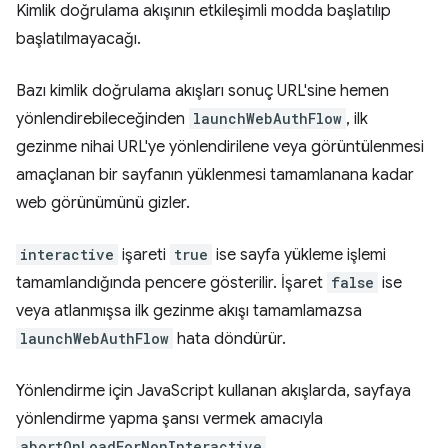
Kimlik doğrulama akışının etkileşimli modda başlatılıp
başlatılmayacağı.
Bazı kimlik doğrulama akışları sonuç URL'sine hemen
yönlendirebileceğinden
launchWebAuthFlow
, ilk
gezinme nihai URL'ye yönlendirilene veya görüntülenmesi
amaçlanan bir sayfanın yüklenmesi tamamlanana kadar
web görünümünü gizler.
interactive
işareti
true
ise sayfa yükleme işlemi
tamamlandığında pencere gösterilir. İşaret
false
ise
veya atlanmışsa ilk gezinme akışı tamamlamazsa
launchWebAuthFlow
hata döndürür.
Yönlendirme için JavaScript kullanan akışlarda, sayfaya
yönlendirme yapma şansı vermek amacıyla
abortOnLoadForNonInteractive
,