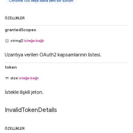
Chrome 105 veya daha yeni bir sürüm
ÖZELLIKLER
grantedScopes
string[]
isteğe bağlı
Uzantıya verilen OAuth2 kapsamlarının listesi.
token
dize
isteğe bağlı
İstekle ilişkili jeton.
Invalid
Token
Details
ÖZELLIKLER