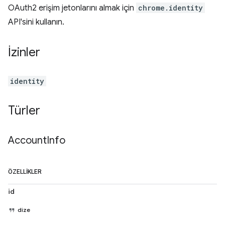
OAuth2 erişim jetonlarını almak için
chrome.identity
API'sini kullanın.
İzinler
identity
Türler
Account
Info
ÖZELLIKLER
id
dize