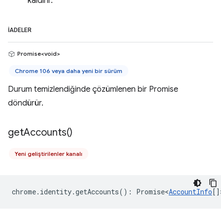
kaldırır.
İADELER
Promise<void>
Chrome 106 veya daha yeni bir sürüm
Durum temizlendiğinde çözümlenen bir Promise
döndürür.
get
Accounts(
)
Yeni geliştirilenler kanalı
chrome
.
identity
.
getAccounts
()
:
Promise<
AccountInfo
[]