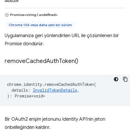
İADELER
Promise<string | undefined>
Chrome 106 veya daha yeni bir sürüm
Uygulamanıza geri yönlendirilen URL ile çözümlenen bir
Promise döndürür.
remove
Cached
Auth
Token(
)
chrome
.
identity
.
removeCachedAuthToken
(
details
:
InvalidTokenDetails
,
)
:
Promise<void>
Bir OAuth2 erişim jetonunu Identity API'nin jeton
önbelleğinden kaldırır.