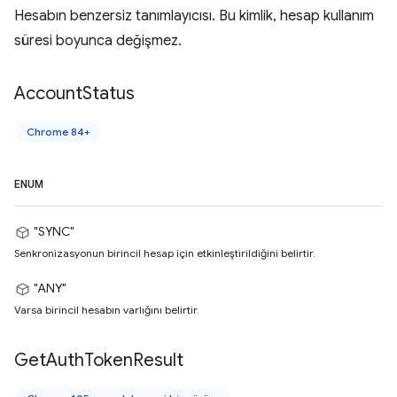
Hesabın benzersiz tanımlayıcısı. Bu kimlik, hesap kullanım
süresi boyunca değişmez.
Account
Status
Chrome 84+
ENUM
"SYNC"
Senkronizasyonun birincil hesap için etkinleştirildiğini belirtir.
"ANY"
Varsa birincil hesabın varlığını belirtir.
Get
Auth
Token
Result