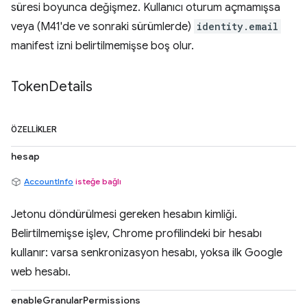
süresi boyunca değişmez. Kullanıcı oturum açmamışsa
veya (M41'de ve sonraki sürümlerde)
identity.email
manifest izni belirtilmemişse boş olur.
Token
Details
ÖZELLIKLER
hesap
AccountInfo
isteğe bağlı
Jetonu döndürülmesi gereken hesabın kimliği.
Belirtilmemişse işlev, Chrome profilindeki bir hesabı
kullanır: varsa senkronizasyon hesabı, yoksa ilk Google
web hesabı.
enableGranularPermissions