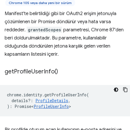
Chrome 105 veya daha yeni bir sürüm
Manifest'te belirtildiği gibi bir OAuth2 erişim jetonuyla
çözümlenen bir Promise döndürür veya hata varsa
reddeder.
grantedScopes
parametresi, Chrome 87'den
beri doldurulmaktadır. Bu parametre, kullanılabilir
olduğunda döndürülen jetona karşılık gelen verilen
kapsamların listesini içerir.
get
Profile
User
Info(
)
chrome
.
identity
.
getProfileUserInfo
(
details?
:
ProfileDetails
,
)
:
Promise<
ProfileUserInfo
>
Bir profilde oturum açan kullanıcının e-posta adresini ve