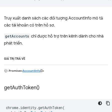
Truy xuất danh sách các đối tượng AccountInfo mô tả
các tài khoản có trên hồ sơ.
getAccounts
chỉ được hỗ trợ trên kênh dành cho nhà
phát triển.
GIÁ TRỊ TRẢ VỀ
Promise<
AccountInfo
[]>
get
Auth
Token(
)
chrome
.
identity
.
getAuthToken
(