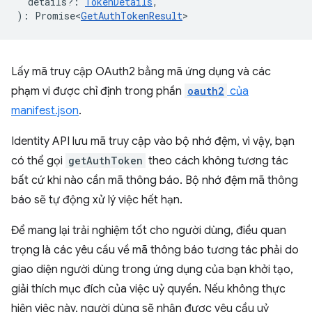
details?
:
TokenDetails
,
)
:
Promise<
GetAuthTokenResult
>
Lấy mã truy cập OAuth2 bằng mã ứng dụng và các
phạm vi được chỉ định trong phần
oauth2
của
manifest.json
.
Identity API lưu mã truy cập vào bộ nhớ đệm, vì vậy, bạn
có thể gọi
getAuthToken
theo cách không tương tác
bất cứ khi nào cần mã thông báo. Bộ nhớ đệm mã thông
báo sẽ tự động xử lý việc hết hạn.
Để mang lại trải nghiệm tốt cho người dùng, điều quan
trọng là các yêu cầu về mã thông báo tương tác phải do
giao diện người dùng trong ứng dụng của bạn khởi tạo,
giải thích mục đích của việc uỷ quyền. Nếu không thực
hiện việc này, người dùng sẽ nhận được yêu cầu uỷ