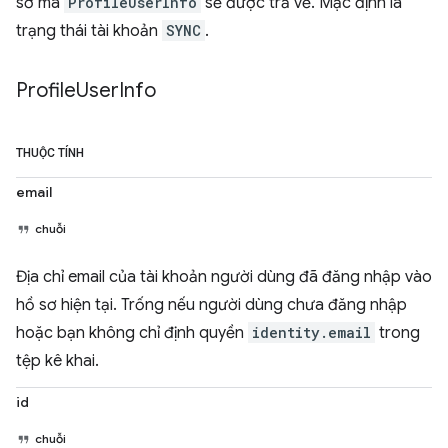
sơ mà
ProfileUserInfo
sẽ được trả về. Mặc định là
trạng thái tài khoản
SYNC
.
Profile
User
Info
THUỘC TÍNH
email
chuỗi
Địa chỉ email của tài khoản người dùng đã đăng nhập vào
hồ sơ hiện tại. Trống nếu người dùng chưa đăng nhập
hoặc bạn không chỉ định quyền
identity.email
trong
tệp kê khai.
id
chuỗi