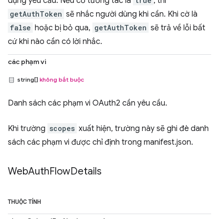
dụng yêu cầu. Nếu cờ tương tác là
true
, thì
getAuthToken
sẽ nhắc người dùng khi cần. Khi cờ là
false
hoặc bị bỏ qua,
getAuthToken
sẽ trả về lỗi bất
cứ khi nào cần có lời nhắc.
các phạm vi
string[]
không bắt buộc
Danh sách các phạm vi OAuth2 cần yêu cầu.
Khi trường
scopes
xuất hiện, trường này sẽ ghi đè danh
sách các phạm vi được chỉ định trong manifest.json.
Web
Auth
Flow
Details
THUỘC TÍNH