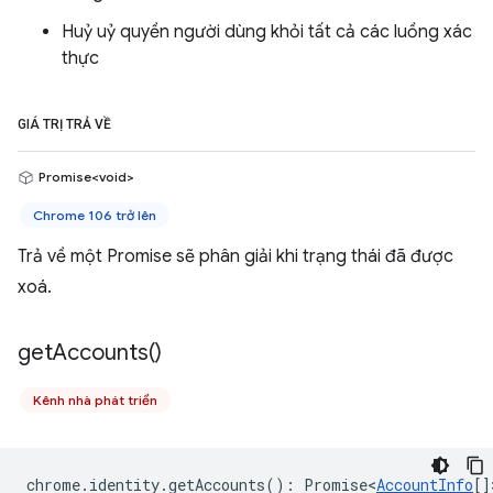
Huỷ uỷ quyền người dùng khỏi tất cả các luồng xác
thực
GIÁ TRỊ TRẢ VỀ
Promise<void>
Chrome 106 trở lên
Trả về một Promise sẽ phân giải khi trạng thái đã được
xoá.
get
Accounts(
)
Kênh nhà phát triển
chrome
.
identity
.
getAccounts
()
:
Promise<
AccountInfo
[]