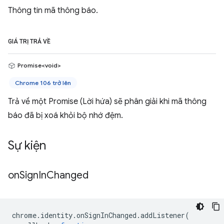
Thông tin mã thông báo.
GIÁ TRỊ TRẢ VỀ
Promise<void>
Chrome 106 trở lên
Trả về một Promise (Lời hứa) sẽ phân giải khi mã thông
báo đã bị xoá khỏi bộ nhớ đệm.
Sự kiện
on
Sign
In
Changed
chrome
.
identity
.
onSignInChanged
.
addListener
(