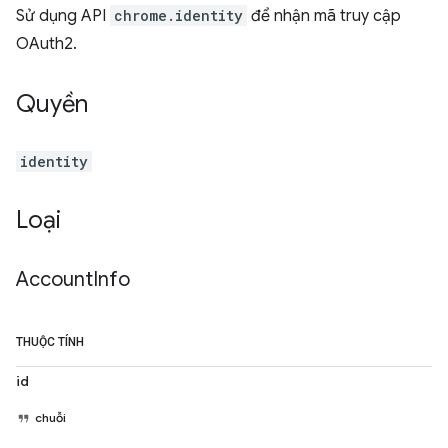
Sử dụng API
chrome.identity
để nhận mã truy cập
OAuth2.
Quyền
identity
Loại
Account
Info
THUỘC TÍNH
id
chuỗi