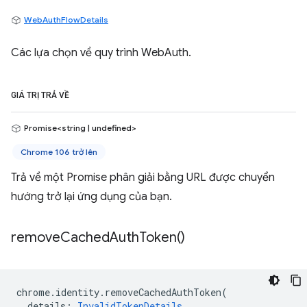
WebAuthFlowDetails
Các lựa chọn về quy trình WebAuth.
GIÁ TRỊ TRẢ VỀ
Promise<string | undefined>
Chrome 106 trở lên
Trả về một Promise phân giải bằng URL được chuyển
hướng trở lại ứng dụng của bạn.
remove
Cached
Auth
Token(
)
chrome
.
identity
.
removeCachedAuthToken
(
details
:
InvalidTokenDetails
,