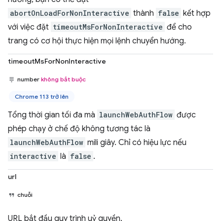
abortOnLoadForNonInteractive
thành
false
kết hợp
với việc đặt
timeoutMsForNonInteractive
để cho
trang có cơ hội thực hiện mọi lệnh chuyển hướng.
timeoutMsForNonInteractive
number
không bắt buộc
Chrome 113 trở lên
Tổng thời gian tối đa mà
launchWebAuthFlow
được
phép chạy ở chế độ không tương tác là
launchWebAuthFlow
mili giây. Chỉ có hiệu lực nếu
interactive
là
false
.
url
chuỗi
URL bắt đầu quy trình uỷ quyền.