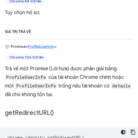
Chrome 84 trở lên
Tuỳ chọn hồ sơ.
GIÁ TRỊ TRẢ VỀ
Promise<
ProfileUserInfo
>
Chrome 106 trở lên
Trả về một Promise (Lời hứa) được phân giải bằng
ProfileUserInfo
của tài khoản Chrome chính hoặc
một
ProfileUserInfo
trống nếu tài khoản có
details
đã cho không tồn tại.
get
Redirect
URL(
)
chrome
.
identity
.
getRedirectURL
(