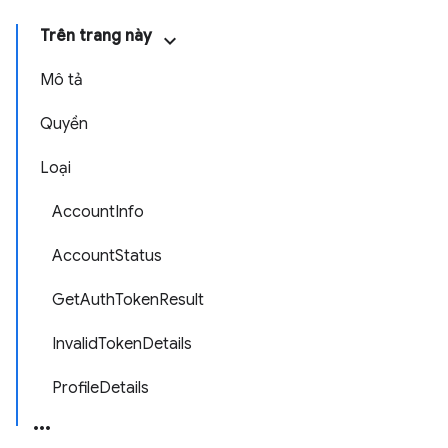
Trên trang này
Mô tả
Quyền
Loại
AccountInfo
AccountStatus
GetAuthTokenResult
InvalidTokenDetails
ProfileDetails