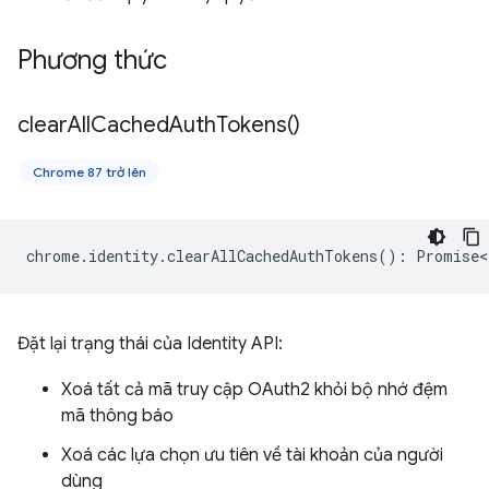
Phương thức
clear
All
Cached
Auth
Tokens(
)
Chrome 87 trở lên
chrome
.
identity
.
clearAllCachedAuthTokens
()
:
Promise<
Đặt lại trạng thái của Identity API:
Xoá tất cả mã truy cập OAuth2 khỏi bộ nhớ đệm
mã thông báo
Xoá các lựa chọn ưu tiên về tài khoản của người
dùng