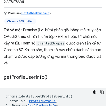
GIÁ TRỊ TRẢ VỀ
Promise<
GetAuthTokenResult
>
Chrome 105 trở lên
Trả về một Promise (Lời hứa) phân giải bằng mã truy cập
OAuth2 theo chỉ định của tệp kê khai hoặc từ chối nếu
xảy ra lỗi. Tham số
grantedScopes
được điền sẵn kể từ
Chrome 87. Khi có sẵn, tham số này chứa danh sách các
phạm vi được cấp tương ứng với mã thông báo được trả
về.
get
Profile
User
Info(
)
chrome
.
identity
.
getProfileUserInfo
(
details?
:
ProfileDetails
,
)
:
Promise<
ProfileUserInfo
>