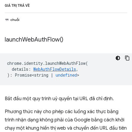
GIÁ TRỊ TRẢ VỀ
chuỗi
launch
Web
Auth
Flow(
)
chrome
.
identity
.
launchWebAuthFlow
(
details
:
WebAuthFlowDetails
,
)
:
Promise<string
|
undefined
>
Bắt đầu một quy trình uỷ quyền tại URL đã chỉ định.
Phương thức này cho phép các luồng xác thực bằng
trình nhận dạng không phải của Google bằng cách khởi
chạy một khung hiển thị web và chuyển đến URL đầu tiên