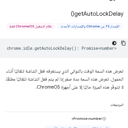
)
get
Auto
Lock
Delay(
الإصدار 73 من Chrome والإصدارات الأحدث
نظام التشغيل ChromeOS فقط
chrome
.
idle
.
getAutoLockDelay
()
:
Promise<number>
تعرض هذه السمة الوقت بالثواني الذي يستغرقه قفل الشاشة تلقائيًا أثناء
الخمول. تعرض هذه السمة مدة صفر إذا لم يتم قفل الشاشة تلقائيًا مطلقًا.
لا تتوفّر هذه الميزة حاليًا إلا على أجهزة ChromeOS.
المرتجعات
Promise<number>