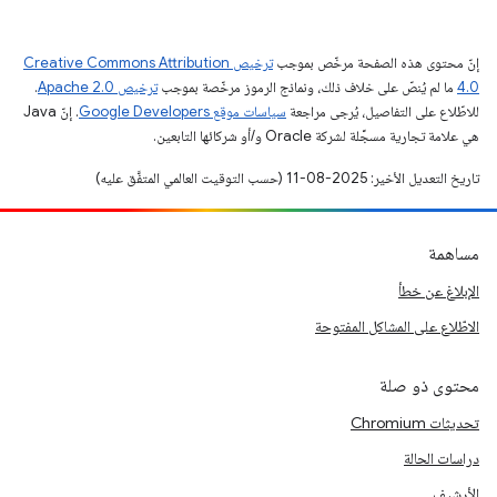
إنّ محتوى هذه الصفحة مرخّص بموجب
ترخيص Creative Commons Attribution
4.0‏
ما لم يُنصّ على خلاف ذلك، ونماذج الرموز مرخّصة بموجب
ترخيص Apache 2.0‏
.
للاطّلاع على التفاصيل، يُرجى مراجعة
سياسات موقع Google Developers‏
. إنّ Java
هي علامة تجارية مسجَّلة لشركة Oracle و/أو شركائها التابعين.
تاريخ التعديل الأخير: 2025-08-11 (حسب التوقيت العالمي المتفَّق عليه)
مساهمة
الإبلاغ عن خطأ
الاطّلاع على المشاكل المفتوحة
محتوى ذو صلة
تحديثات Chromium
دراسات الحالة
الأرشيف