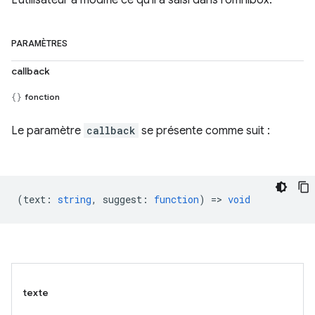
L'utilisateur a modifié ce qu'il a saisi dans l'omnibox.
PARAMÈTRES
callback
fonction
Le paramètre
callback
se présente comme suit :
(
text
:
string
,
suggest
:
function
) =>
void
texte