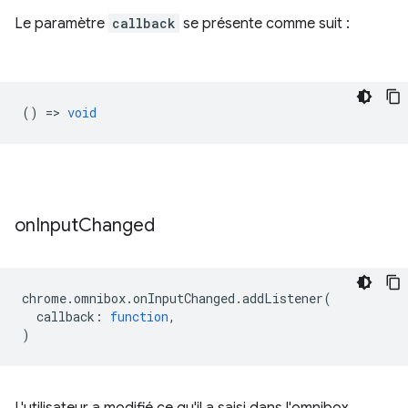
Le paramètre
callback
se présente comme suit :
() =>
void
on
Input
Changed
chrome
.
omnibox
.
onInputChanged
.
addListener
(
callback
:
function
,
)