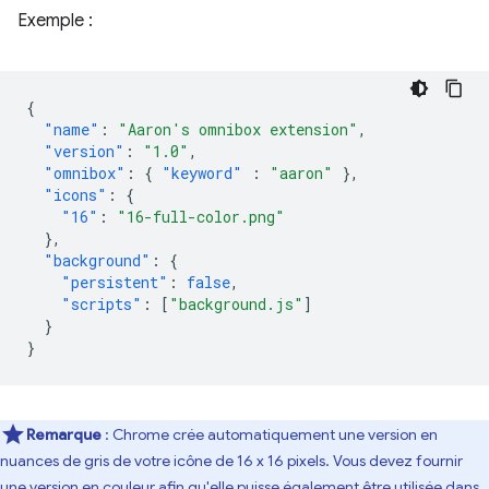
Exemple :
{
"name"
:
"Aaron's omnibox extension"
,
"version"
:
"1.0"
,
"omnibox"
:
{
"keyword"
:
"aaron"
},
"icons"
:
{
"16"
:
"16-full-color.png"
},
"background"
:
{
"persistent"
:
false
,
"scripts"
:
[
"background.js"
]
}
}
Remarque
: Chrome crée automatiquement une version en
nuances de gris de votre icône de 16 x 16 pixels. Vous devez fournir
une version en couleur afin qu'elle puisse également être utilisée dans