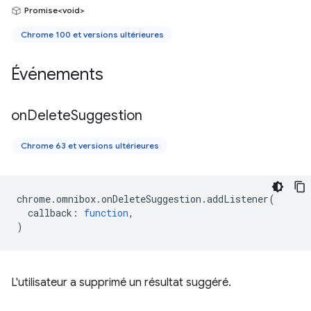
Promise<void>
Chrome 100 et versions ultérieures
Événements
on
Delete
Suggestion
Chrome 63 et versions ultérieures
chrome
.
omnibox
.
onDeleteSuggestion
.
addListener
(
callback
:
function
,
)
L'utilisateur a supprimé un résultat suggéré.