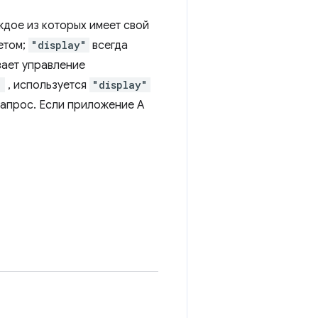
ждое из которых имеет свой
етом;
"display"
всегда
вает управление
"
, используется
"display"
 запрос. Если приложение A