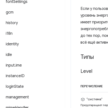
font
Settings
Если у пользо
gcm
уровень энерг
имеет приорит
history
энергопотреб
i18n
до тех пор, п
всё ещё актив
identity
idle
Типы
input
.
ime
Level
instance
ID
login
State
ПЕРЕЧИСЛЕНИЕ
management
"система"
Предотвращает пере
mime
Handler