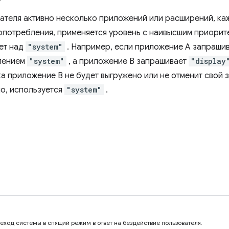
вателя активно несколько приложений или расширений, ка
опотребления, применяется уровень с наивысшим приорит
ет над
"system"
. Например, если приложение A запраши
лением
"system"
, а приложение B запрашивает
"display
ока приложение B не будет выгружено или не отменит свой
но, используется
"system"
.
ход системы в спящий режим в ответ на бездействие пользователя.