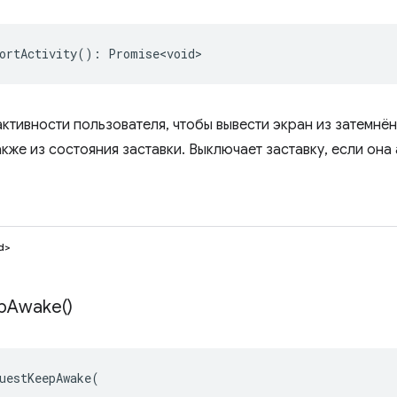
ortActivity
()
:
Promise<void>
ктивности пользователя, чтобы вывести экран из затемнё
акже из состояния заставки. Выключает заставку, если она 
d>
p
Awake(
)
uestKeepAwake
(