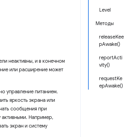
Level
Методы
releaseKee
pAwake()
reportActi
ли неактивны, и в конечном
vity()
ение или расширение может
requestKe
epAwake()
но управление питанием.
ить яркость экрана или
учать сообщения при
 активными. Например,
ать экран и систему