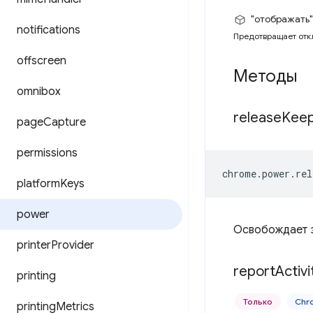
"отображать"
notifications
Предотвращает откл
offscreen
Методы
omnibox
release
Kee
page
Capture
permissions
chrome
.
power
.
rel
platform
Keys
power
Освобождает з
printer
Provider
report
Activi
printing
Только
Chr
printing
Metrics