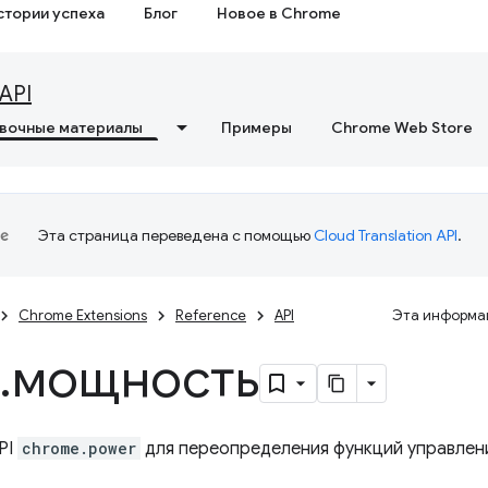
стории успеха
Блог
Новое в Chrome
API
вочные материалы
Примеры
Chrome Web Store
Эта страница переведена с помощью
Cloud Translation API
.
Chrome Extensions
Reference
API
Эта информац
.
мощность
PI
chrome.power
для переопределения функций управлени