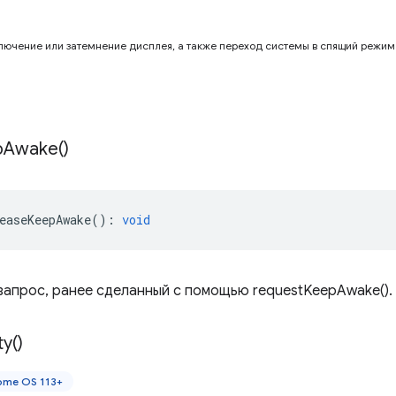
ючение или затемнение дисплея, а также переход системы в спящий режим в
p
Awake(
)
easeKeepAwake
()
:
void
апрос, ранее сделанный с помощью requestKeepAwake().
ty(
)
ome OS 113+