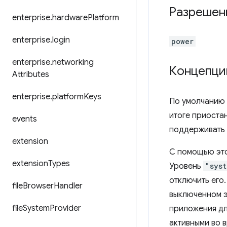
Разрешен
enterprise
.
hardware
Platform
enterprise
.
login
power
enterprise
.
networking
Концепци
Attributes
enterprise
.
platform
Keys
По умолчанию 
итоге приоста
events
поддерживать 
extension
С помощью это
extension
Types
Уровень
"sys
отключить его
file
Browser
Handler
выключенном э
file
System
Provider
приложения дл
активными во в