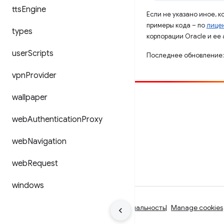
tts
Engine
Если не указано иное, 
примеры кода – по
лицен
types
корпорации Oracle и ее
user
Scripts
Последнее обновление:
vpn
Provider
wallpaper
Способствовать
Сообщить об ошибке
web
Authentication
Proxy
Посмотреть открытые вопросы
web
Navigation
web
Request
windows
Условия использования
Конфиденциальность
Manage cookies