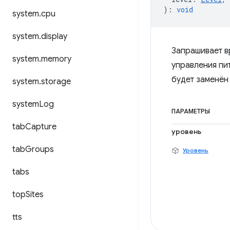
)
:
void
system
.
cpu
system
.
display
Запрашивает в
system
.
memory
управления пи
будет заменён
system
.
storage
system
Log
ПАРАМЕТРЫ
tab
Capture
уровень
tab
Groups
Уровень
tabs
top
Sites
tts