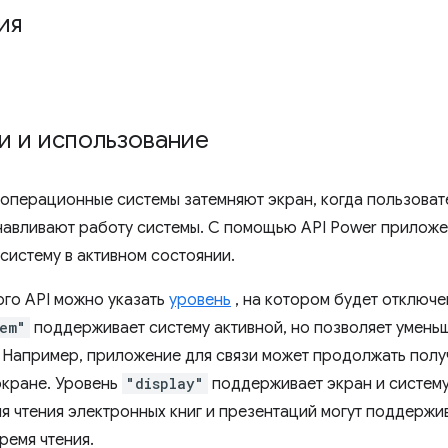
ия
и и использование
операционные системы затемняют экран, когда пользовате
навливают работу системы. С помощью API Power прилож
систему в активном состоянии.
го API можно указать
уровень
, на котором будет отключе
tem"
поддерживает систему активной, но позволяет уменьш
. Например, приложение для связи может продолжать пол
кране. Уровень
"display"
поддерживает экран и систему
я чтения электронных книг и презентаций могут поддержив
ремя чтения.