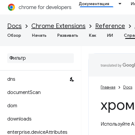
Документация
И
devtools.inspectedWindow
Docs
Chrome Extensions
Reference
devtools.network
Обзор
Начать
Развивать
Как
ИИ
Спра
devtools
.
panels
devtools
.
performance
devtools
.
recorder
dns
Главная
Docs
document
Scan
хром
dom
downloads
Используйте A
enterprise
.
device
Attributes