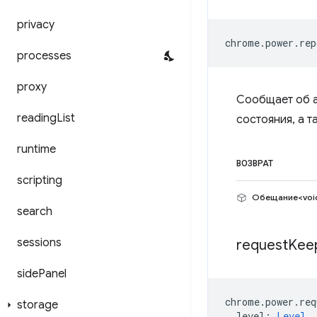
privacy
chrome
.
power
.
rep
processes
proxy
Сообщает об а
reading
List
состояния, а т
runtime
ВОЗВРАТ
scripting
Обещание<voi
search
sessions
request
Kee
side
Panel
chrome
.
power
.
req
storage
level
:
Level
,