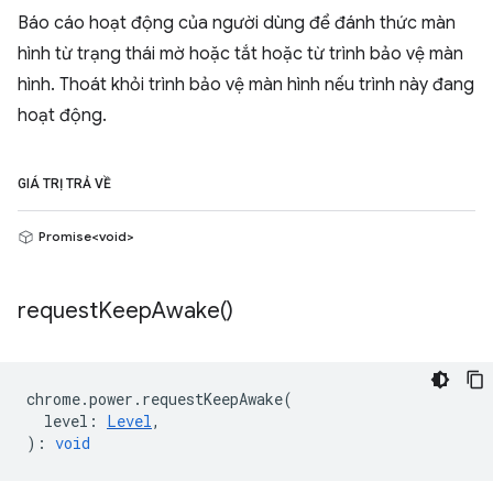
Báo cáo hoạt động của người dùng để đánh thức màn
hình từ trạng thái mờ hoặc tắt hoặc từ trình bảo vệ màn
hình. Thoát khỏi trình bảo vệ màn hình nếu trình này đang
hoạt động.
GIÁ TRỊ TRẢ VỀ
Promise<void>
request
Keep
Awake(
)
chrome
.
power
.
requestKeepAwake
(
level
:
Level
,
)
:
void