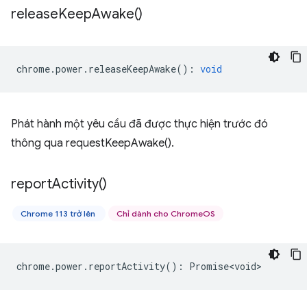
release
Keep
Awake(
)
chrome
.
power
.
releaseKeepAwake
()
:
void
Phát hành một yêu cầu đã được thực hiện trước đó
thông qua requestKeepAwake().
report
Activity(
)
Chrome 113 trở lên
Chỉ dành cho ChromeOS
chrome
.
power
.
reportActivity
()
:
Promise<void>