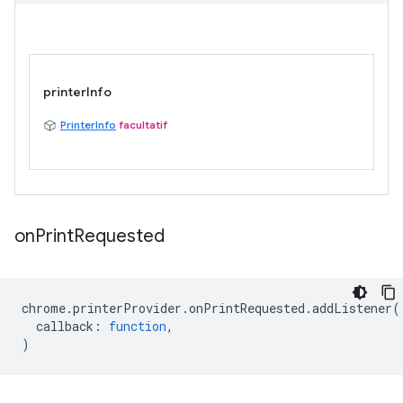
printerInfo
PrinterInfo
facultatif
on
Print
Requested
chrome
.
printerProvider
.
onPrintRequested
.
addListener
(
callback
:
function
,
)