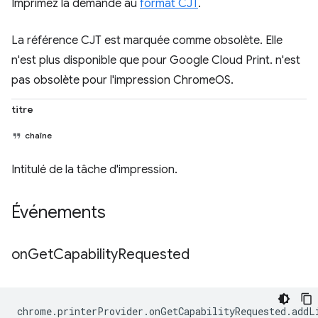
Imprimez la demande au
format CJT
.
La référence CJT est marquée comme obsolète. Elle
n'est plus disponible que pour Google Cloud Print. n'est
pas obsolète pour l'impression ChromeOS.
titre
chaîne
Intitulé de la tâche d'impression.
Événements
on
Get
Capability
Requested
chrome
.
printerProvider
.
onGetCapabilityRequested
.
addL