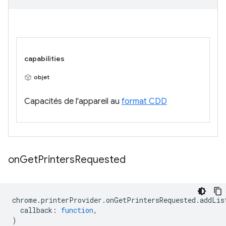
capabilities
objet
Capacités de l'appareil au
format CDD
on
Get
Printers
Requested
chrome
.
printerProvider
.
onGetPrintersRequested
.
addLis
callback
:
function
,
)