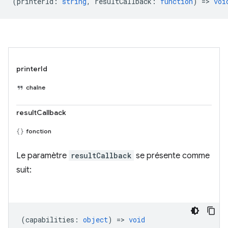
(
printerId
:
string
,
resultCallback
:
function
) =>
voi
printerId
chaîne
resultCallback
fonction
Le paramètre
resultCallback
se présente comme
suit:
(
capabilities
:
object
) =>
void