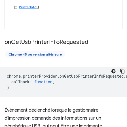
PrinterInfo
[]
on
Get
Usb
Printer
Info
Requested
Chrome 45 ou version ultérieure
chrome
.
printerProvider
.
onGetUsbPrinterInfoRequested
.
callback
:
function
,
)
Événement déclenché lorsque le gestionnaire
d'impression demande des informations sur un
périphérique USB, qui peut être une imprimante.