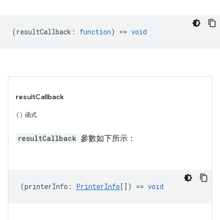
(
resultCallback
:
function
) =>
void
resultCallback
函式
resultCallback
參數如下所示：
(
printerInfo
:
PrinterInfo
[]) =>
void