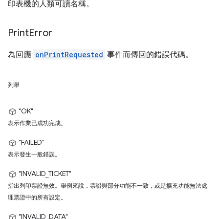
印表機的人類可讀名稱。
Print
Error
為回應
onPrintRequested
事件而傳回的錯誤代碼。
列舉
"OK"
表示作業已成功完成。
"FAILED"
表示發生一般錯誤。
"INVALID_TICKET"
指出列印票證無效。舉例來說，票證與部分功能不一致，或是擴充功能無法處
理票證中的所有設定。
"INVALID_DATA"