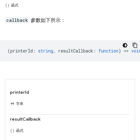
函式
callback
參數如下所示：
(
printerId
:
string
,
resultCallback
:
function
) =>
voi
printerId
字串
resultCallback
函式