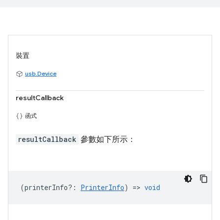
裝置
usb.Device
resultCallback
函式
resultCallback
參數如下所示：
(
printerInfo?
:
PrinterInfo
) =>
void