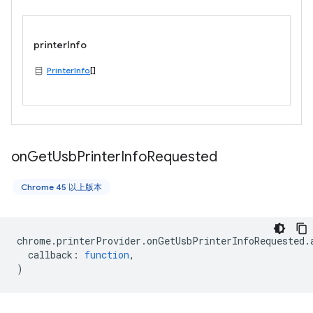
printerInfo
PrinterInfo
[]
on
Get
Usb
Printer
Info
Requested
Chrome 45 以上版本
chrome
.
printerProvider
.
onGetUsbPrinterInfoRequested
.
callback
:
function
,
)