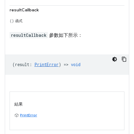
resultCallback
函式
resultCallback
參數如下所示：
(
result
:
PrintError
) =>
void
結果
PrintError