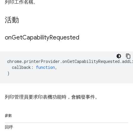
列印工作名稱。
活動
on
Get
Capability
Requested
chrome
.
printerProvider
.
onGetCapabilityRequested
.
addL
callback
:
function
,
)
列印管理員要求印表機功能時，會觸發事件。
參數
回呼