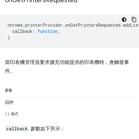
on
Get
Printers
Requested
chrome
.
printerProvider
.
onGetPrintersRequested
.
addLis
callback
:
function
,
)
當印表機管理員要求擴充功能提供的印表機時，會觸發事
件。
參數
回呼
函式
callback
參數如下所示：