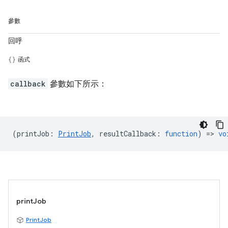
參數
回呼
函式
callback
參數如下所示：
(
printJob
:
PrintJob
,
resultCallback
:
function
) =>
vo
printJob
PrintJob