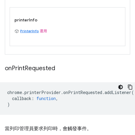
printerInfo
PrinterInfo
選用
on
Print
Requested
chrome
.
printerProvider
.
onPrintRequested
.
addListener
(
callback
:
function
,
)
當列印管理員要求列印時，會觸發事件。