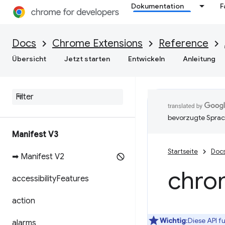
Dokumentation
F
Docs
Chrome Extensions
Reference
Übersicht
Jetzt starten
Entwickeln
Anleitung
bevorzugte Sprac
Manifest V3
Startseite
Doc
➡ Manifest V2
chro
accessibility
Features
action
Wichtig
:Diese API f
alarms