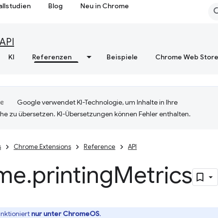
allstudien
Blog
Neu in Chrome
API
KI
Referenzen
Beispiele
Chrome Web Stor
Google verwendet KI-Technologie, um Inhalte in Ihre
he zu übersetzen. KI-Übersetzungen können Fehler enthalten.
s
Chrome Extensions
Reference
API
me
.
printing
Metrics
unktioniert
nur unter ChromeOS
.