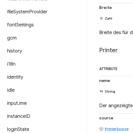
Breite
file
System
Provider
Zahl
font
Settings
Breite des für
gcm
Printer
history
i18n
ATTRIBUTE
identity
name
idle
String
input
.
ime
Der angezeigte
instance
ID
source
login
State
PrinterSource