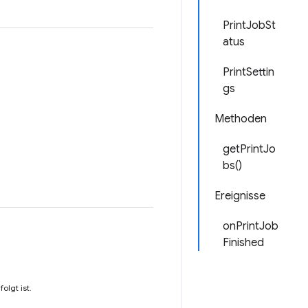
PrintJobSt
atus
PrintSettin
gs
Methoden
getPrintJo
bs()
Ereignisse
onPrintJob
Finished
lgt ist.