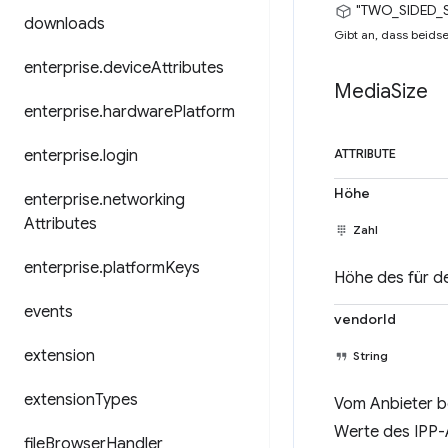
"TWO_SIDED_
downloads
Gibt an, dass beids
enterprise
.
device
Attributes
Media
Size
enterprise
.
hardware
Platform
enterprise
.
login
ATTRIBUTE
Höhe
enterprise
.
networking
Attributes
Zahl
enterprise
.
platform
Keys
Höhe des für d
events
vendorId
extension
String
extension
Types
Vom Anbieter be
Werte des IPP-A
file
Browser
Handler