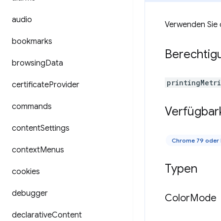
audio
Verwenden Sie 
bookmarks
Berechtig
browsing
Data
printingMetr
certificate
Provider
commands
Verfügbar
content
Settings
Chrome 79 oder
context
Menus
Typen
cookies
debugger
Color
Mode
declarative
Content