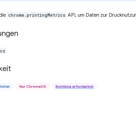
die
chrome.printingMetrics
API, um Daten zur Drucknutzu
ungen
ics
keit
 höher
Nur ChromeOS
Richtlinie erforderlich