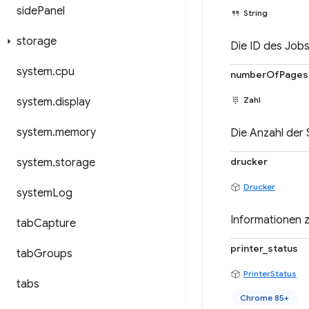
side
Panel
String
storage
Die ID des Jobs
system
.
cpu
numberOfPages
Zahl
system
.
display
system
.
memory
Die Anzahl der
drucker
system
.
storage
Drucker
system
Log
Informationen 
tab
Capture
printer_status
tab
Groups
PrinterStatus
tabs
Chrome 85+