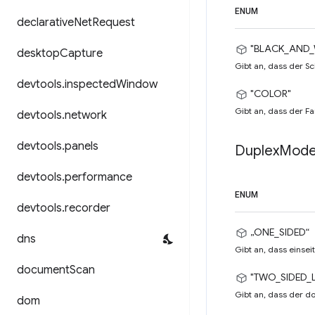
ENUM
declarative
Net
Request
"BLACK_AND_
desktop
Capture
Gibt an, dass der 
devtools
.
inspected
Window
"COLOR"
Gibt an, dass der 
devtools
.
network
devtools
.
panels
Duplex
Mod
devtools
.
performance
ENUM
devtools
.
recorder
„ONE_SIDED“
dns
Gibt an, dass einse
document
Scan
"TWO_SIDED_
Gibt an, dass der d
dom