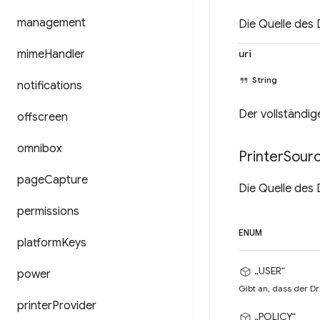
management
Die Quelle des 
mime
Handler
uri
String
notifications
Der vollständig
offscreen
omnibox
Printer
Sour
page
Capture
Die Quelle des 
permissions
ENUM
platform
Keys
„USER“
power
Gibt an, dass der D
printer
Provider
„POLICY“