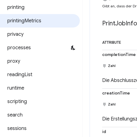
Gibt an, dass der Dr
printing
printing
Metrics
Print
Job
Info
privacy
ATTRIBUTE
processes
completionTime
proxy
Zahl
reading
List
Die Abschlussze
runtime
creationTime
scripting
Zahl
search
Die Erstellungs
sessions
id