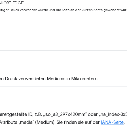
SHORT_EDGE"
eitiger Druck verwendet wurde und die Seite an der kurzen Kante gewendet wur
en Druck verwendeten Mediums in Mikrometern.
reitgestellte ID, z.B. „iso_a3_297x420mm“ oder „na_index-3x
ttributs „media“ (Medium). Sie finden sie auf der
IANA-Seite
.