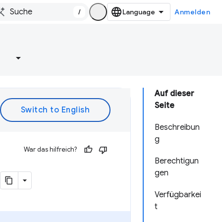
/
Anmelden
e
Auf dieser
Seite
Beschreibun
g
War das hilfreich?
Berechtigun
gen
Verfügbarkei
t