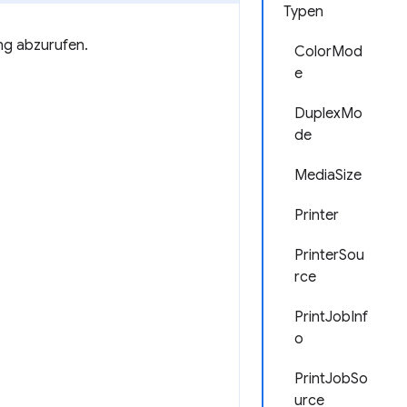
Typen
ng abzurufen.
ColorMod
e
DuplexMo
de
MediaSize
Printer
PrinterSou
rce
PrintJobInf
o
PrintJobSo
urce