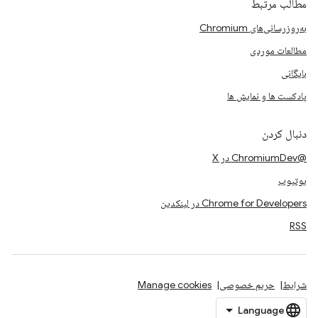
مطالب مرتبط
به‌روزرسانی‌های Chromium
مطالعات موردی
بایگانی
پادکست ها و نمایش ها
دنبال کردن
@ChromiumDev در X
یوتیوب
Chrome for Developers در لینکدین
RSS
شرایط
حریم خصوصی
Manage cookies