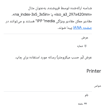
شناسه ارائه‌شده توسط فروشنده، به‌عنوان مثال
«iso_a3_297x420mm» یا «na_index-3x5_3x5in».
مقادیر ممکن مقادیر ویژگی IPP "media" هستند و می‌توانند در
صفحه IANA
پیدا شوند.
عرض
شماره
عرض (بر حسب میکرومتر) رسانه مورد استفاده برای چاپ.
Printer
خواص
نام
رشته