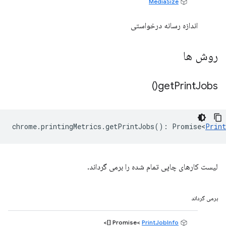
MediaSize
اندازه رسانه درخواستی
روش ها
)
get
Print
Jobs(
chrome
.
printingMetrics
.
getPrintJobs
()
:
Promise<
Print
لیست کارهای چاپی تمام شده را برمی گرداند.
برمی گرداند
[]>
PrintJobInfo
Promise<