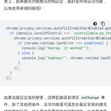
實上，如果擴充功能無法控制設定，最好是停用這項功能，
以免使用者感到困惑)：
chrome
.
privacy
.
services
.
autofillCreditCardEnabled
.
ge
if
(
details
.
levelOfControl
===
'controllable_by_th
chrome
.
privacy
.
services
.
autofillCreditCardEnable
if
(
chrome
.
runtime
.
lastError
===
undefined
)
{
console
.
log
(
"Hooray, it worked!"
);
}
else
{
console
.
log
(
"Sadness!"
,
chrome
.
runtime
.
lastE
}
});
}
});
如要追蹤設定值的變更，請將監聽器新增至
onChange
事
件。除了其他用途外，這項功能還可讓您在最近安裝的擴充