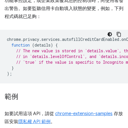
功能掌控設定，或企業政策覆寫您的控制項時，向使用者發
出警告。如要監聽信用卡自動填入狀態的變更，例如，下列
程式碼就已足夠：
chrome
.
privacy
.
services
.
autofillCreditCardEnabled
.
on
function
(
details
)
{
// The new value is stored in `details.value`, t
// in `details.levelOfControl`, and `details.inc
// `true` if the value is specific to Incognito 
}
);
範例
如要試用這項 API，請從
chrome-extension-samples
存放
區安裝
隱私權 API 範例
。