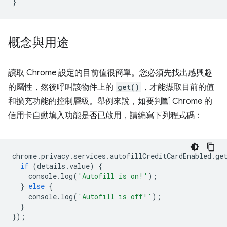
}
概念與用途
讀取 Chrome 設定的目前值很簡單。您必須先找出感興趣
的屬性，然後呼叫該物件上的
get()
，才能擷取目前的值
和擴充功能的控制層級。舉例來說，如要判斷 Chrome 的
信用卡自動填入功能是否已啟用，請編寫下列程式碼：
chrome
.
privacy
.
services
.
autofillCreditCardEnabled
.
ge
if
(
details
.
value
)
{
console
.
log
(
'Autofill is on!'
);
}
else
{
console
.
log
(
'Autofill is off!'
);
}
});