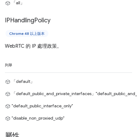
「all」
IPHandling
Policy
Chrome 48 以上版本
WebRTC 的 IP 處理政策。
列舉
「default」
「default_public_and_private_interfaces」
"default_public_and_
"default_public_interface_only"
"disable_non_proxied_udp"
屬性